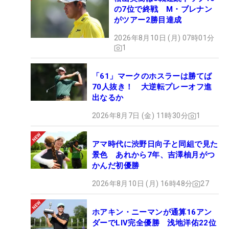
の7位で終戦 M・ブレナン
がツアー2勝目達成
2026年8月10日 (月) 07時01分
1
「61」マークのホスラーは勝てば
70人抜き！ 大逆転プレーオフ進
出なるか
2026年8月7日 (金) 11時30分
1
アマ時代に渋野日向子と同組で見た
景色 あれから7年、吉澤柚月がつ
かんだ初優勝
2026年8月10日 (月) 16時48分
27
ホアキン・ニーマンが通算16アン
ダーでLIV完全優勝 浅地洋佑22位