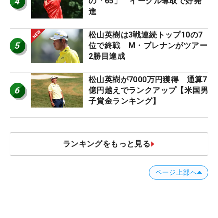
4
の「65」 イーグル奪取で好発
進
松山英樹は3戦連続トップ10の7
5
位で終戦 M・ブレナンがツアー
2勝目達成
松山英樹が7000万円獲得 通算7
6
億円越えでランクアップ【米国男
子賞金ランキング】
ランキングをもっと見る
ページ上部へ