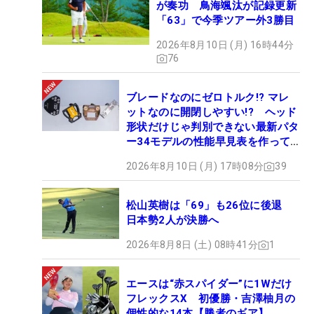
が奏功 鳥海颯汰が記録更新
「63」で今季ツアー外3勝目
2026年8月10日 (月) 16時44分
76
ブレードなのにゼロトルク!? マレ
ットなのに開閉しやすい!? ヘッド
形状だけじゃ判別できない最新パタ
ー34モデルの性能早見表を作って
みた #ギアカタログ2026
2026年8月10日 (月) 17時08分
39
松山英樹は「69」も26位に後退
日本勢2人が決勝へ
2026年8月8日 (土) 08時41分
1
エースは“赤スパイダー”に1Wだけ
フレックスX 初優勝・吉澤柚月の
個性的な14本【勝者のギア】