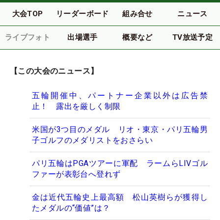
大会TOP
リーダーボード
組み合せ
ニュース
ライブフォト
出場選手
概要など
TV放送予定
【この大会のニュース】
五輪開催中、パートナー企業以外は広告禁
止！ 露出を厳しく制限
米国が3つ目のメダル リオ・東京・パリ五輪男
子ゴルフのメダリストをおさらい
パリ五輪はPGAツアーに軍配 ラームらLIVゴル
ファーが表彰台へ登れず
金は近代五輪史上最高額 松山英樹らが獲得し
たメダルの“価値”は？