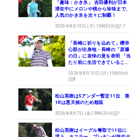
「趣味：かき氷」 吉田優利が日本
滞在中にメロンや桃から珍味まで、
人気のかき氷を次々に制覇！
2026年8月10日 (月) 13時53分
17
「長崎に祈りを込めて」櫻井
心那が出身地・長崎の「原爆
の日」に哀悼の意を表明 「当
たり前に生活できていること
に感謝」
2026年8月10日 (月) 15時56分
8
松山英樹は5アンダー暫定11位 第
1Rは悪天候のため順延
2026年8月7日 (金) 08時26分
1
松山英樹はイーグル奪取で11位に
浮上 ホスラー、ブレナンが首位タ