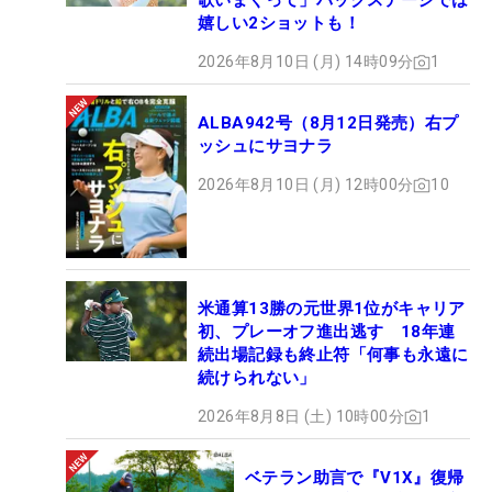
歌いまくって」バックステージでは
嬉しい2ショットも！
2026年8月10日 (月) 14時09分
1
ALBA942号（8月12日発売）右プ
ッシュにサヨナラ
2026年8月10日 (月) 12時00分
10
米通算13勝の元世界1位がキャリア
初、プレーオフ進出逃す 18年連
続出場記録も終止符「何事も永遠に
続けられない」
2026年8月8日 (土) 10時00分
1
ベテラン助言で『V1X』復帰