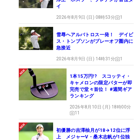
イ
2026年8月9日 (日) 08時53分
1
雪辱へアルバトロス一発！ デイビ
ス・トンプソンがプレーオフ圏内に
急接近
2026年8月9日 (日) 14時31分
1
1本15万円!? スコッティ・
キャメロンの限定パターが即
完売で堂々首位！ #週間ギア
ランキング
2026年8月10日 (月) 18時00分
11
初優勝の吉澤柚月が18→12位に浮
上 メジャーV・桑木志帆が1位独