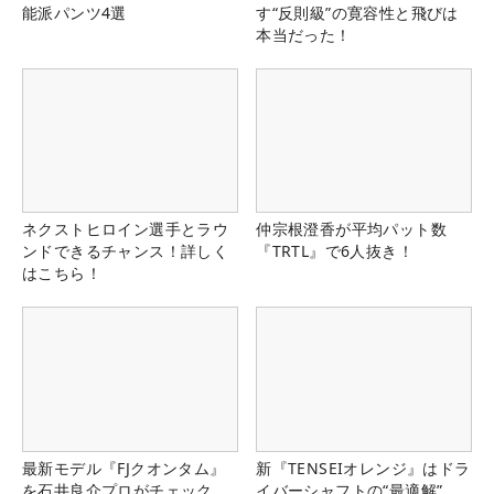
能派パンツ4選
す“反則級”の寛容性と飛びは
本当だった！
ネクストヒロイン選手とラウ
仲宗根澄香が平均パット数
ンドできるチャンス！詳しく
『TRTL』で6人抜き！
はこちら！
最新モデル『FJクオンタム』
新『TENSEIオレンジ』はドラ
を石井良介プロがチェック
イバーシャフトの“最適解”