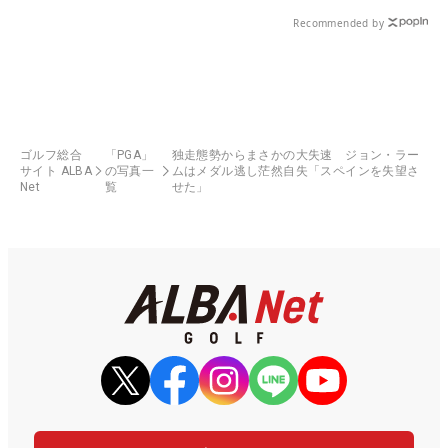
Recommended by
ゴルフ総合
「PGA」
独走態勢からまさかの大失速 ジョン・ラー
サイト ALBA
の写真一
ムはメダル逃し茫然自失「スペインを失望さ
Net
覧
せた」