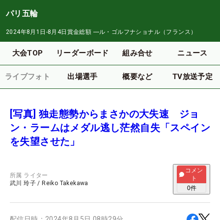
パリ五輪
2024年8月1日-8月4日
賞金総額
―
ル・ゴルフナショナル（フランス）
大会TOP
リーダーボード
組み合せ
ニュース
ライブフォト
出場選手
概要など
TV放送予定
[写真] 独走態勢からまさかの大失速 ジョ
ン・ラームはメダル逃し茫然自失「スペイン
を失望させた」
コメン
所属
ライター
ト
武川 玲子
/
Reiko Takekawa
0
件
配信日時：
2024年8月5日 08時29分