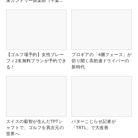
栄カントリー俱楽部（千葉
県）
【ゴルフ場予約】女性プレー
プロギアの「4層フェース」が
フィ2名無料プランが予約でき
切り開く高初速ドライバーの
る！
新時代
スイスの叡智が生んだTPTシ
パターこじらせ記者が
ャフトで、ゴルフを異次元の
「TRTL」で大改善
世界へ