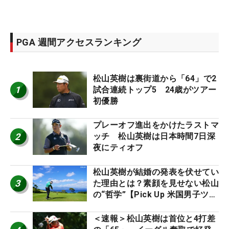
PGA 週間アクセスランキング
松山英樹は裏街道から「64」で2
1
試合連続トップ5 24歳がツアー
初優勝
プレーオフ進出をかけたラストマ
2
ッチ 松山英樹は日本時間7日深
夜にティオフ
松山英樹が結婚の発表を伏せてい
3
た理由とは？素顔を見せない松山
の“哲学”【Pick Up 米国男子ツア
ー十大ニュース】
＜速報＞松山英樹は首位と4打差