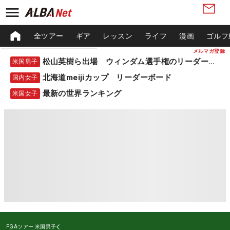
全ツアー
ギア
レッスン
ライフ
漫画
ゴルフ
メルマガ登録
松山英樹ら出場 ウィンダム選手権のリーダーボード
米国男子
北海道meijiカップ リーダーボード
国内女子
最新の世界ランキング
米国女子
PGAツアー
米国男子