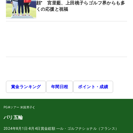
顔” 宮里藍、上田桃子らゴルフ界からも多
くの応援と祝福
賞金ランキング
年間日程
ポイント・成績
PGAツアー
米国男子
パリ五輪
2024年8月1日-8月4日
賞金総額
―
ル・ゴルフナショナル（フランス）