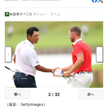
#
五輪
#
ジョン・ラーム
米国男子
2
/
32
前へ
次へ
（撮影：GettyImages）