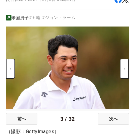
#
五輪
#
ジョン・ラーム
米国男子
3
/
32
前へ
次へ
（撮影：GettyImages）