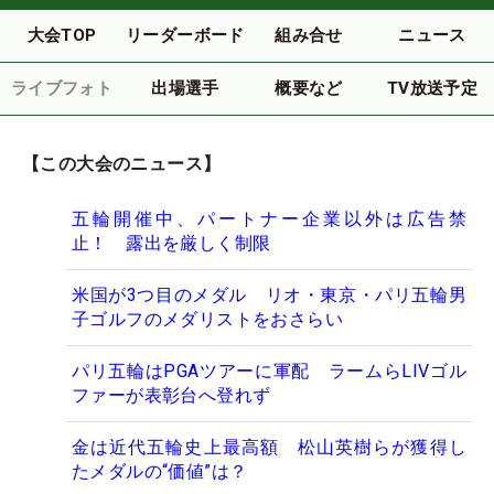
大会TOP
リーダーボード
組み合せ
ニュース
ライブフォト
出場選手
概要など
TV放送予定
【この大会のニュース】
五輪開催中、パートナー企業以外は広告禁
止！ 露出を厳しく制限
米国が3つ目のメダル リオ・東京・パリ五輪男
子ゴルフのメダリストをおさらい
パリ五輪はPGAツアーに軍配 ラームらLIVゴル
ファーが表彰台へ登れず
金は近代五輪史上最高額 松山英樹らが獲得し
たメダルの“価値”は？