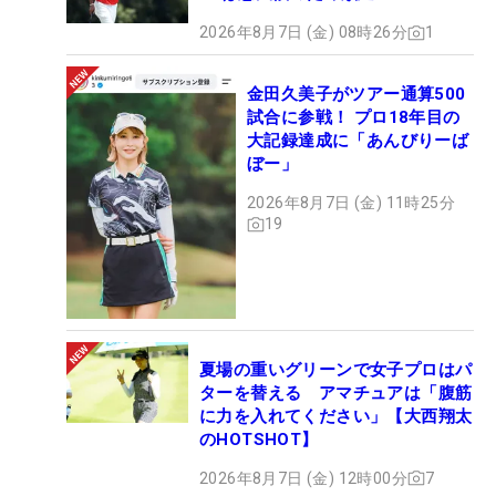
2026年8月7日 (金) 08時26分
1
金田久美子がツアー通算500
試合に参戦！ プロ18年目の
大記録達成に「あんびりーば
ぼー」
2026年8月7日 (金) 11時25分
19
夏場の重いグリーンで女子プロはパ
ターを替える アマチュアは「腹筋
に力を入れてください」【大西翔太
のHOTSHOT】
2026年8月7日 (金) 12時00分
7