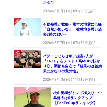
ネタ”】
2026年8月7日 (金) 09時29分
19
不動裕理が故郷・熊本の地震に心痛
「自然が怖いな」 被災地を思い過
去2勝の戦いへ
2026年8月7日 (金) 07時50分
19
パターこじらせギア担当2人が
『TRTL』をテスト！高MOIで転が
り◎、調節も自在で「結果の改善効
果にかなりの意外性」
2026年8月7日 (金) 11時15分
18
松山英樹がトップ25入り 中
島啓太は5ランクアップ
【FedExCupランキング】