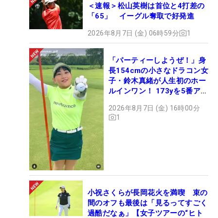
＜速報＞松山英樹は首位と4打差の
「65」 イーグル奪取で好発進
2026年8月7日 (金) 06時59分
1
「パーティーしようぜ！」身
長154cmの小さなドラコン女
子・鈴木真緒が人生初のホー
ルインワン！ 173yを5番アイ
アンで会心のショット
2026年8月7日 (金) 16時00分
1
小祝さくらが長岡花火を満喫 束の
間のオフも最後は「見るってすごく
過酷だなぁ」【女子ツアーの“ヒト