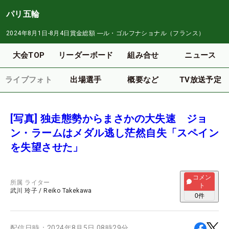
パリ五輪
2024年8月1日-8月4日
賞金総額
―
ル・ゴルフナショナル（フランス）
大会TOP
リーダーボード
組み合せ
ニュース
ライブフォト
出場選手
概要など
TV放送予定
[写真] 独走態勢からまさかの大失速 ジョ
ン・ラームはメダル逃し茫然自失「スペイン
を失望させた」
コメン
所属
ライター
ト
武川 玲子
/
Reiko Takekawa
0
件
配信日時：
2024年8月5日 08時29分