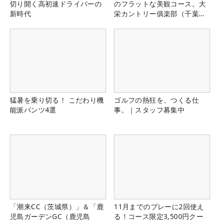
切り開く高初速ドライバーの
のフラットな美観コース。大
新時代
栄カントリー俱楽部（千葉
県）
猛暑を乗り切る！ こだわり機
ゴルフの熱狂を、つくる仕
能派パンツ4選
事。｜スタッフ募集中
「潮来CC（茨城県）」＆「鹿
11月までのプレーに2回使え
児島ガーデンGC（鹿児島
る！コース限定3,500円クー