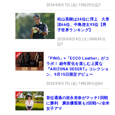
2026年8月7日 (金) 15時29分
7
松山英樹は24位に浮上 久常
涼66位、中島啓太93位【男
子世界ランキング】
2026年8月4日 (火) 06時45分
1
「PING」×「ECCO Leather」がコ
ラボ！ 経年変化を楽しむ上質な
『ARIZONA DESERT』コレクショ
ン、9月15日限定デビュー
2026年8月7日 (金) 14時28分
64
首位通過の岩永杏奈がマッチ1回戦
に勝利 廣吉優梨菜も2回戦へ/全米
女子アマ