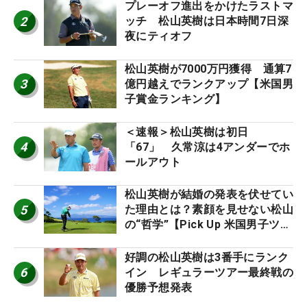
プレーオフ進出をかけたラストマ
2
ッチ 松山英樹は日本時間7日深
夜にティオフ
松山英樹が7000万円獲得 通算7
3
億円越えでランクアップ【米国男
子賞金ランキング】
＜速報＞松山英樹は初日
4
「67」 久常涼は4アンダーでホ
ールアウト
松山英樹が結婚の発表を伏せてい
5
た理由とは？素顔を見せない松山
の“哲学”【Pick Up 米国男子ツア
ー十大ニュース】
好調の松山英樹は3番手にランク
6
イン レギュラーツアー最終戦の
優勝予想発表