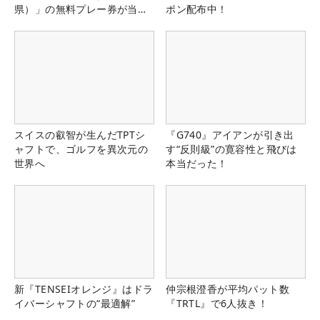
県）」の無料プレー券が当た
ポン配布中！
る！！
スイスの叡智が生んだTPTシ
『G740』アイアンが引き出
ャフトで、ゴルフを異次元の
す“反則級”の寛容性と飛びは
世界へ
本当だった！
新『TENSEIオレンジ』はドラ
仲宗根澄香が平均パット数
イバーシャフトの“最適解”
『TRTL』で6人抜き！