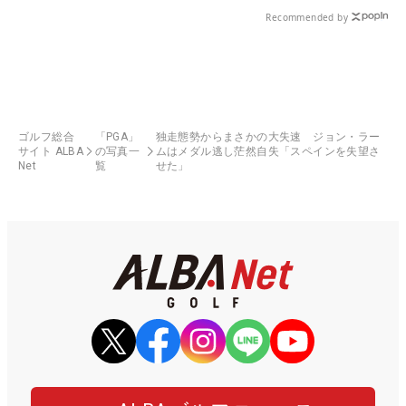
Recommended by
ゴルフ総合
「PGA」
独走態勢からまさかの大失速 ジョン・ラー
サイト ALBA
の写真一
ムはメダル逃し茫然自失「スペインを失望さ
Net
覧
せた」