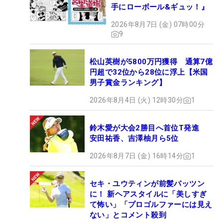
手にローボール&ギュッ！』
2026年8月7日 (金) 07時00分
9
松山英樹が5800万円獲得 通算7億
円超で32位から28位に浮上【米国
男子賞金ランキング】
2026年8月4日 (火) 12時30分
1
鈴木愛が大会2勝目へ首位T発進
安田祐香、吉澤柚月ら5位
2026年8月7日 (金) 16時14分
1
セキ・ユウティンが前髪パッツン
に！ 新ヘアスタイルに「美しすぎ
て怖い」「プロゴルファーには見え
ない」とコメント殺到