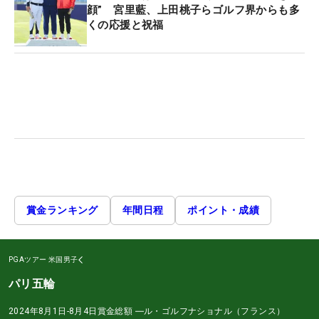
顔” 宮里藍、上田桃子らゴルフ界からも多
くの応援と祝福
賞金ランキング
年間日程
ポイント・成績
PGAツアー
米国男子
パリ五輪
2024年8月1日-8月4日
賞金総額
―
ル・ゴルフナショナル（フランス）