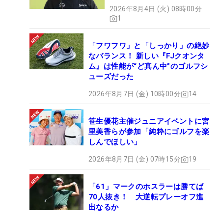
2026年8月4日 (火) 08時00分
1
「フワフワ」と「しっかり」の絶妙
なバランス！ 新しい『FJクオンタ
ム』は性能が“ど真ん中”のゴルフシ
ューズだった
2026年8月7日 (金) 10時00分
14
笹生優花主催ジュニアイベントに宮
里美香らが参加「純粋にゴルフを楽
しんでほしい」
2026年8月7日 (金) 07時15分
19
「61」マークのホスラーは勝てば
70人抜き！ 大逆転プレーオフ進
出なるか