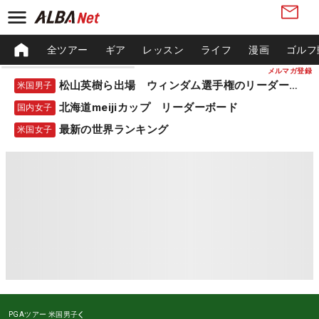
全ツアー
ギア
レッスン
ライフ
漫画
ゴルフ
メルマガ登録
松山英樹ら出場 ウィンダム選手権のリーダーボード
米国男子
北海道meijiカップ リーダーボード
国内女子
最新の世界ランキング
米国女子
PGAツアー
米国男子