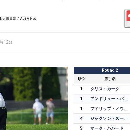
 Net編集部
/
ALBA Net
9時12分
Round
2
順位
選手名
1
クリス・カーク
1
アンドリュー・パットナム
1
フィリップ・ノウルズ
4
ジャクソン・スーバー
5
マーク・ハバード