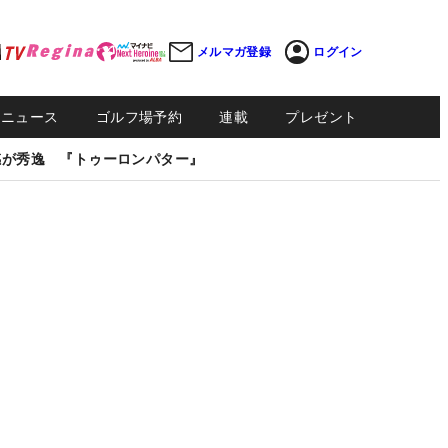
メルマガ登録
ログイン
Sニュース
ゴルフ場予約
連載
プレゼント
感が秀逸 『トゥーロンパター』