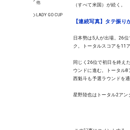
他
（すべて米国）が続く。
LADY GO CUP
【連続写真】タテ振り
日本勢は5人が出場。26
ク。トータルスコアを11
同じく26位で初日を終え
ウンドに進む。トータル8
西魁斗も予選ラウンドを
星野陸也はトータル2アン