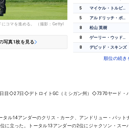
5
マイケル・トルビョンセン
5
アルドリッチ・ポトギーター
コマを進める。 （撮影：GettyI
8
松山 英樹
8
ゲーリー・ウッドランド
の写真
1
枚を見る
8
デビッド・スキンズ
順位の続き
日目◇27日◇デトロイトGC（ミシガン州）◇7370ヤード・パ
ータル14アンダーのクリス・カーク、アンドリュー・パット
位に立った。トータル13アンダーの2位にジャクソン・スー