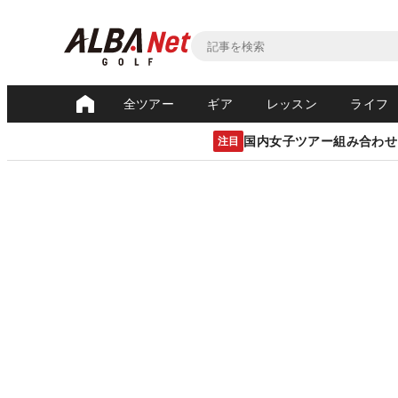
全ツアー
ギア
レッスン
ライフ
国内女子ツアー組み合わせ
注目