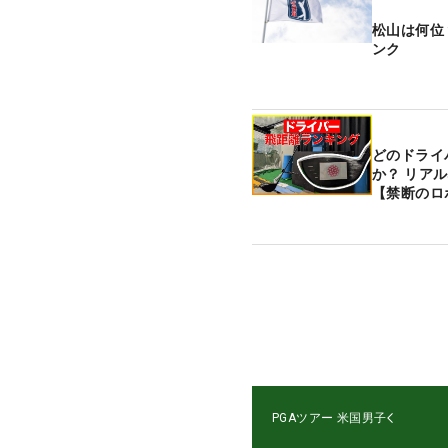
松山は何位
ンク
どのドライ
か？ リア
【禁断のロ
PGAツアー
米国男子