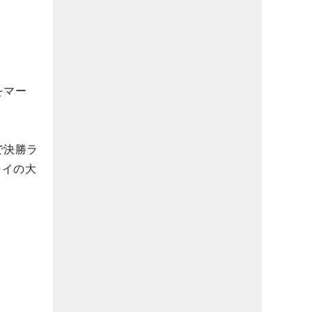
をマー
で決勝ラ
タイの大