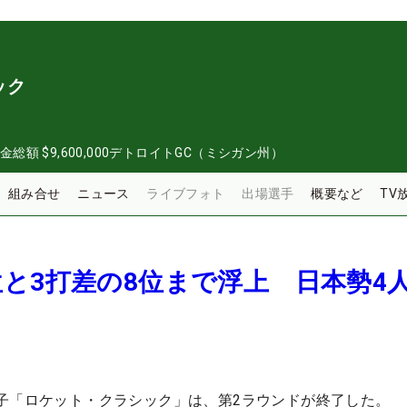
ック
金総額
$9,600,000
デトロイトGC（ミシガン州）
組み合せ
ニュース
ライブフォト
出場選手
概要など
TV
と3打差の8位まで浮上 日本勢4
子「ロケット・クラシック」は、第2ラウンドが終了した。