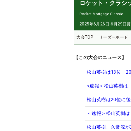
ロケット・クラシ
Rocket Mortgage Classic
2025年6月26日-6月29日
賞
大会TOP
リーダーボード
【この大会のニュース】
松山英樹は13位 
<速報＞松山英樹は
松山英樹は20位に
＜速報＞松山英樹は
松山英樹、久常涼が