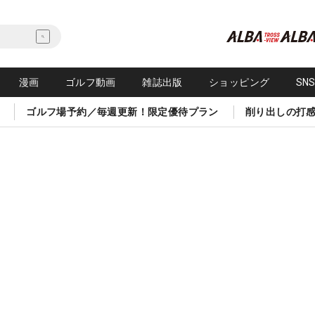
漫画
ゴルフ動画
雑誌出版
ショッピング
SN
ゴルフ場予約／毎週更新！限定優待プラン
削り出しの打