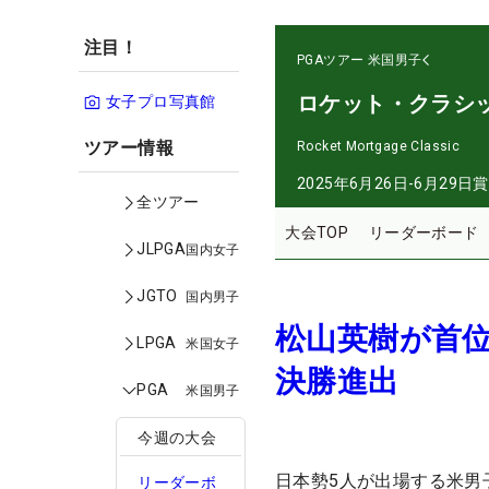
注目！
PGAツアー
米国男子
ロケット・クラシ
女子プロ写真館
ツアー情報
Rocket Mortgage Classic
2025年6月26日-6月29日
賞
全ツアー
大会TOP
リーダーボード
JLPGA
国内女子
JGTO
国内男子
松山英樹が首位
LPGA
米国女子
決勝進出
PGA
米国男子
今週の大会
日本勢5人が出場する米男
リーダーボ