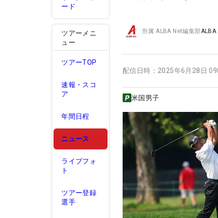
ード
所属
ALBA Net編集部
ALBA
ツアーメニ
ュー
ツアーTOP
配信日時：
2025年6月28日 0
速報・スコ
ア
米国男子
年間日程
ニュース
ライブフォ
ト
ツアー登録
選手