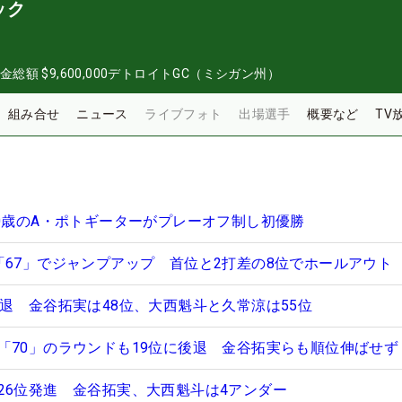
ック
金総額
$9,600,000
デトロイトGC（ミシガン州）
組み合せ
ニュース
ライブフォト
出場選手
概要など
TV
20歳のA・ポトギーターがプレーオフ制し初優勝
「67」でジャンプアップ 首位と2打差の8位でホールアウト
後退 金谷拓実は48位、大西魁斗と久常涼は55位
「70」のラウンドも19位に後退 金谷拓実らも順位伸ばせず
26位発進 金谷拓実、大西魁斗は4アンダー