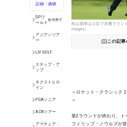
記録・成績
DPワ
欧州男子
ールド
松山英樹は上位で決勝ラウンドに
mages）
アジアンツア
ー
この記事
LIV GOLF
ステップ・ア
ップ
ネクストヒロ
イン
＜ロケット・クラシック 2
PGAシニア
＞
ACNツアー
第2ラウンドが終わり、ト
フィリップ・ノウルズが首
アマチュア・