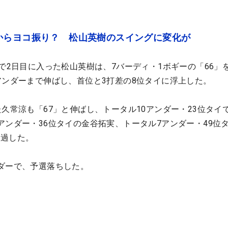
からヨコ振り？ 松山英樹のスイングに変化が
位で2日目に入った松山英樹は、7バーディ・1ボギーの「66」
アンダーまで伸ばし、首位と3打差の8位タイに浮上した。
た久常涼も「67」と伸ばし、トータル10アンダー・23位タイ
アンダー・36位タイの金谷拓実、トータル7アンダー・49位
通過した。
ダーで、予選落ちした。