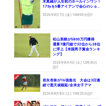
木真緒が人生初のホールインワン！
173yを5番アイアンで会心のショッ
ト
2026年8月7日 (金) 16時00分
1
松山英樹が5800万円獲得
通算7億円超で32位から28位
に浮上【米国男子賞金ランキ
ング】
2026年8月4日 (火) 12時30分
1
岩永杏奈が16強進出 大会は3日連
続で悪天候順延/全米女子アマ
2026年8月8日 (土) 10時20分
1