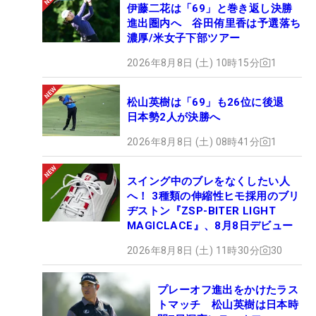
伊藤二花は「69」と巻き返し決勝
進出圏内へ 谷田侑里香は予選落ち
濃厚/米女子下部ツアー
2026年8月8日 (土) 10時15分
1
松山英樹は「69」も26位に後退
日本勢2人が決勝へ
2026年8月8日 (土) 08時41分
1
スイング中のブレをなくしたい人
へ！ 3種類の伸縮性ヒモ採用のブリ
ヂストン『ZSP-BITER LIGHT
MAGICLACE』、8月8日デビュー
2026年8月8日 (土) 11時30分
30
プレーオフ進出をかけたラス
トマッチ 松山英樹は日本時