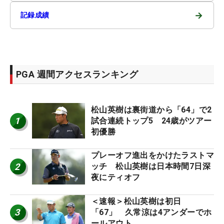
→
記録成績
PGA 週間アクセスランキング
松山英樹は裏街道から「64」で2
1
試合連続トップ5 24歳がツアー
初優勝
プレーオフ進出をかけたラストマ
2
ッチ 松山英樹は日本時間7日深
夜にティオフ
＜速報＞松山英樹は初日
3
「67」 久常涼は4アンダーでホ
ールアウト