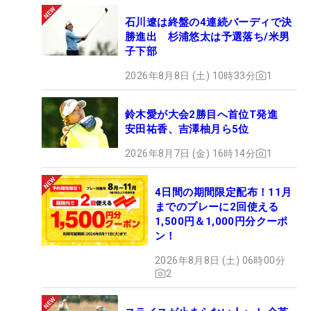
石川遼は終盤の4連続バーディで決
勝進出 杉浦悠太は予選落ち/米男
子下部
2026年8月8日 (土) 10時33分
1
鈴木愛が大会2勝目へ首位T発進
安田祐香、吉澤柚月ら5位
2026年8月7日 (金) 16時14分
1
4日間の期間限定配布！11月
までのプレーに2回使える
1,500円＆1,000円分クーポ
ン！
2026年8月8日 (土) 06時00分
2