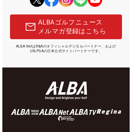
ALBAゴルフニュース
メルマガ登録はこちら
ALBA NetはR&Aのオフィシャルデジタルパートナー、および
USLPGAの日本公式サイトパートナーです。