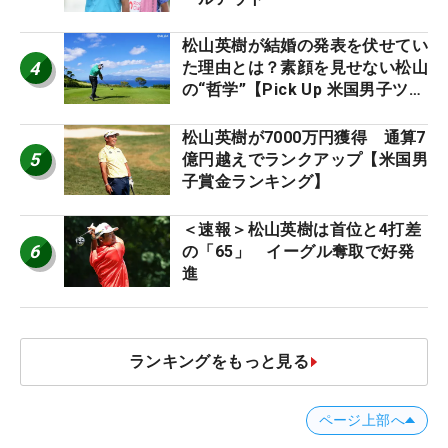
松山英樹が結婚の発表を伏せてい
4
た理由とは？素顔を見せない松山
の“哲学”【Pick Up 米国男子ツア
ー十大ニュース】
松山英樹が7000万円獲得 通算7
5
億円越えでランクアップ【米国男
子賞金ランキング】
＜速報＞松山英樹は首位と4打差
6
の「65」 イーグル奪取で好発
進
ランキングをもっと見る
ページ上部へ