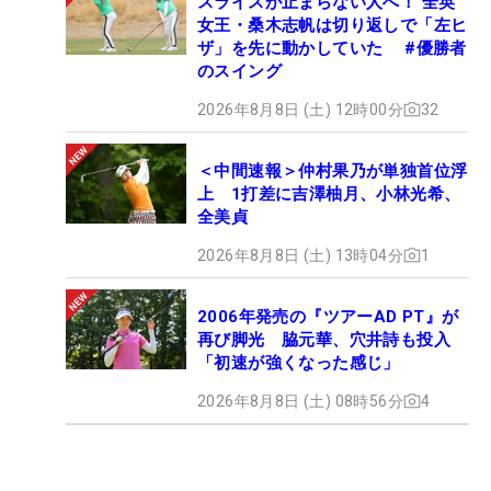
スライスが止まらない人へ！ 全英
女王・桑木志帆は切り返しで「左ヒ
ザ」を先に動かしていた #優勝者
のスイング
2026年8月8日 (土) 12時00分
32
＜中間速報＞仲村果乃が単独首位浮
上 1打差に吉澤柚月、小林光希、
全美貞
2026年8月8日 (土) 13時04分
1
2006年発売の『ツアーAD PT』が
再び脚光 脇元華、穴井詩も投入
「初速が強くなった感じ」
2026年8月8日 (土) 08時56分
4