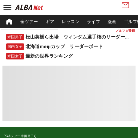
全ツアー
ギア
レッスン
ライフ
漫画
ゴルフ
メルマガ登録
松山英樹ら出場 ウィンダム選手権のリーダーボード
米国男子
北海道meijiカップ リーダーボード
国内女子
最新の世界ランキング
米国女子
PGAツアー
米国男子