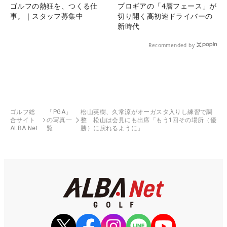
ゴルフの熱狂を、つくる仕
プロギアの「4層フェース」が
事。｜スタッフ募集中
切り開く高初速ドライバーの
新時代
Recommended by
ゴルフ総
「PGA」
松山英樹、久常涼がオーガスタ入りし練習で調
合サイト
の写真一
整 松山は会見にも出席「もう1回その場所（優
ALBA Net
覧
勝）に戻れるように」