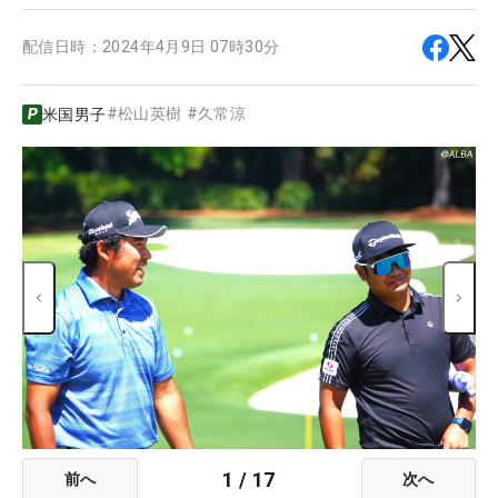
配信日時：
2024年4月9日 07時30分
#
松山英樹
#
久常涼
米国男子
1
/
17
前へ
次へ