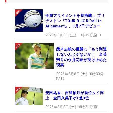
全周アライメントを初搭載！ ブリ
ヂストン『TOUR B JGR Roll-in
Alignment』、8月7日デビュー
2026年8月8日 (土) 11時35分
13
桑木志帆の優勝に「もう到達
しないんじゃないか」 全英
帰りの永井花奈が受け止めた
現実
2026年8月8日 (土) 10時30分
19
安田祐香、吉澤柚月が首位タイ浮
上 金田久美子が1差3位
2026年8月8日 (土) 16時21分
1