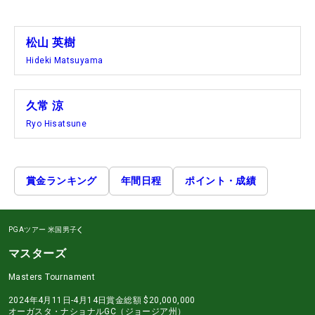
松山 英樹
Hideki Matsuyama
久常 涼
Ryo Hisatsune
賞金ランキング
年間日程
ポイント・成績
PGAツアー
米国男子
マスターズ
Masters Tournament
2024年4月11日-4月14日
賞金総額
$20,000,000
オーガスタ・ナショナルGC（ジョージア州）