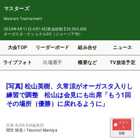
マスターズ
Masters Tournament
2024年4月11日-4月14日
賞金総額
$20,000,000
オーガスタ・ナショナルGC（ジョージア州）
大会TOP
リーダーボード
組み合せ
ニュース
ライブフォト
出場選手
概要など
TV放送予定
[写真] 松山英樹、久常涼がオーガスタ入りし
練習で調整 松山は会見にも出席「もう1回
その場所（優勝）に戻れるように」
コメン
所属
ALBA Net編集部
ト
間宮 輝憲
/
Terunori Mamiya
0
件