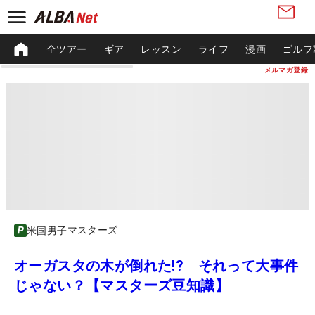
全ツアー
ギア
レッスン
ライフ
漫画
ゴルフ
メルマガ登録
マスターズ
米国男子
オーガスタの木が倒れた!? それって大事件
じゃない？【マスターズ豆知識】