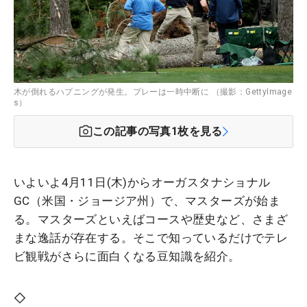
木が倒れるハプニングが発生。プレーは一時中断に （撮影：GettyImage
s）
この記事の写真
1
枚を見る
いよいよ4月11日(木)からオーガスタナショナル
GC（米国・ジョージア州）で、マスターズが始ま
る。マスターズといえばコースや歴史など、さまざ
まな逸話が存在する。そこで知っているだけでテレ
ビ観戦がさらに面白くなる豆知識を紹介。
◇