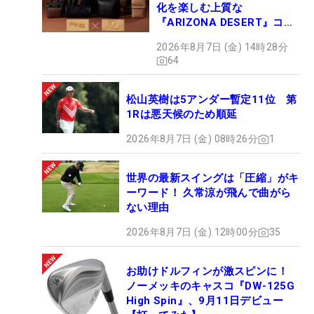
化を楽しむ上質な
『ARIZONA DESERT』コレ
クション、9月15日限定デビ
2026年8月7日 (金) 14時28分
ュー
64
松山英樹は5アンダー暫定11位 第
1Rは悪天候のため順延
2026年8月7日 (金) 08時26分
1
世界の最新スイングは「圧縮」がキ
ーワード！ 久常涼が飛んで曲がら
ない理由
2026年8月7日 (金) 12時00分
35
お助けドルフィンが激スピンに！
ノーメッキのキャスコ『DW-125G
High Spin』、9月11日デビュー