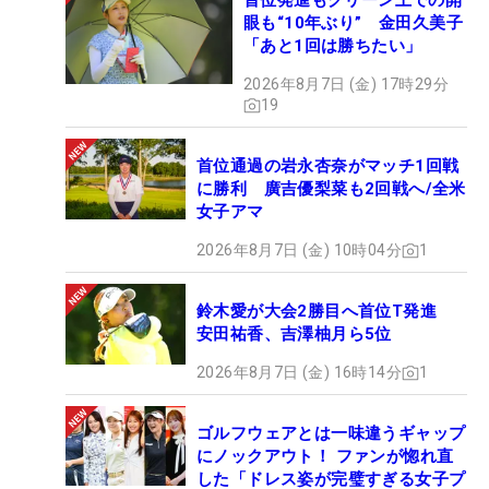
首位発進もグリーン上での開
眼も“10年ぶり” 金田久美子
「あと1回は勝ちたい」
2026年8月7日 (金) 17時29分
19
首位通過の岩永杏奈がマッチ1回戦
に勝利 廣吉優梨菜も2回戦へ/全米
女子アマ
2026年8月7日 (金) 10時04分
1
鈴木愛が大会2勝目へ首位T発進
安田祐香、吉澤柚月ら5位
2026年8月7日 (金) 16時14分
1
ゴルフウェアとは一味違うギャップ
にノックアウト！ ファンが惚れ直
した「ドレス姿が完璧すぎる女子プ