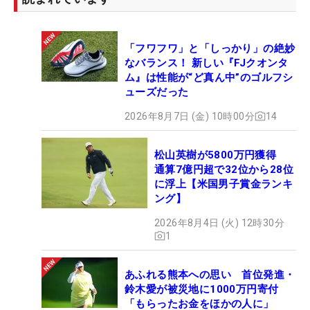
「フワフワ」と「しっかり」の絶妙
なバランス！ 新しい『FJクオンタ
ム』は性能が“ど真ん中”のゴルフシ
ューズだった
2026年8月7日 (金) 10時00分
14
松山英樹が5800万円獲得
通算7億円超で32位から28位
に浮上【米国男子賞金ランキ
ング】
2026年8月4日 (火) 12時30分
1
あふれる熊本への思い 首位発進・
鈴木愛が被災地に1000万円寄付
「もらったお金をほかの人に」