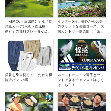
「潮来CC（茨城県）」＆「鹿
インター5分、都心から60分
児島ガーデンGC（鹿児島
のフラットな美観コース。大
県）」の無料プレー券が当た
栄カントリー俱楽部（千葉
る！！
県）
猛暑を乗り切る！ こだわり機
ネクストヒロイン選手とラウ
能派パンツ4選
ンドできるチャンス！詳しく
はこちら！