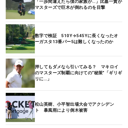
「一歩間違えたら僕の家族が…」比嘉一貴が
が目の前から消えた。どんどん悲鳴みたいになって
マスターズで巨木が倒れるのを目撃
いった。映画みたいな景色が…」とそのときの様子
を語った。
数字で検証 510Y→545Yに長くなったオ
驚くべきは、翌日には倒木の跡が何事もなかったか
ーガスタ13番パー5は難しくなったのか
のように奇麗になっていたこと。さすがはオーガス
タ。コース管理のすごさを示すエピソードの一つと
なった。
押してもダメなら引いてみる？ マキロイ
のマスターズ制覇に向けての“秘策”「ギリギ
17番では以前にも、木にまつわるハプニングが起こ
リに…」
った。2014年大会の2カ月前、オーガスタは大雪に
見舞われた。その影響で、17番のティイングエリア
から210ヤード地点、フェアウェイ左サイドにあっ
松山英樹、小平智出場大会でアクシデン
た名物の木が損傷。伐採に至った。
ト 暴風雨により倒木被害
ちなみにこの木は、オーガスタのメンバーでもあっ