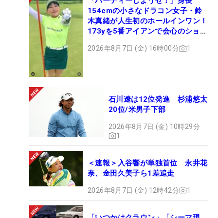
「パーティーしようぜ！」身長
154cmの小さなドラコン女子・鈴
木真緒が人生初のホールインワン！
173yを5番アイアンで会心のショッ
ト
2026年8月7日 (金) 16時00分
1
石川遼は12位発進 杉浦悠太
20位/米男子下部
2026年8月7日 (金) 10時29分
1
＜速報＞入谷響が単独首位 永井花
奈、金田久美子ら1差追走
2026年8月7日 (金) 12時42分
1
「いつかはクラウン」「シーマ現