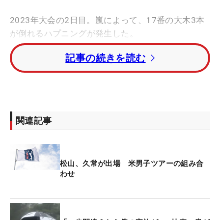
2023年大会の2日目。嵐によって、17番の大木3本
が倒れるハプニングが発生した。
記事の続きを読む
大会2日目は悪天候の中進行していたが、雷雲接近
のため現地時間午後3時07分に1度目の中断。同時間
4時22分に2度目の中断を知らせるホーンが鳴った。
ハプニングはその直前に発生。強風がコースを襲
い、17番ティ横の巨木3本が倒れるとともに、大き
関連記事
な音が鳴り響いた。幸いにもプレー中の選手はおら
ず、ギャラリーもとっさに逃げてケガ人は出なかっ
た。
松山、久常が出場 米男子ツアーの組み合
わせ
現場近くの15番グリーンにいた比嘉一貴は、実際に
倒れる瞬間を目撃。「メキメキメキメキと僕がスト
レッチしているような、筋繊維が切れるような音
と、ドーンッというすごい音が聞こえて、大きい木