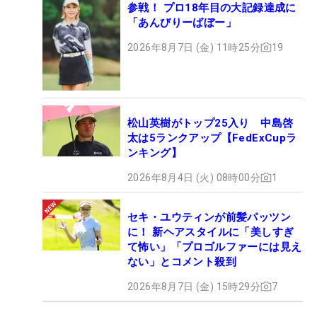
参戦！ プロ18年目の大記録達成に
「あんびりーばぼー」
2026年8月7日 (金) 11時25分
19
松山英樹がトップ25入り 中島啓
太は5ランクアップ【FedExCupラ
ンキング】
2026年8月4日 (火) 08時00分
1
セキ・ユウティンが前髪パッツン
に！ 新ヘアスタイルに「美しすぎ
て怖い」「プロゴルファーには見え
ない」とコメント殺到
2026年8月7日 (金) 15時29分
7