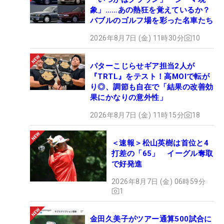
象」……あの熱狂を覚えているか？
バブルのゴルフ場を彩った名車たち
2026年8月7日 (金) 11時30分
10
パターこじらせギア担当2人が
『TRTL』をテスト！高MOIで転が
り◎、調節も自在で「結果の改善効
果にかなりの意外性」
2026年8月7日 (金) 11時15分
18
＜速報＞松山英樹は首位と4
打差の「65」 イーグル奪取
で好発進
2026年8月7日 (金) 06時59分
1
金田久美子がツアー通算500試合に