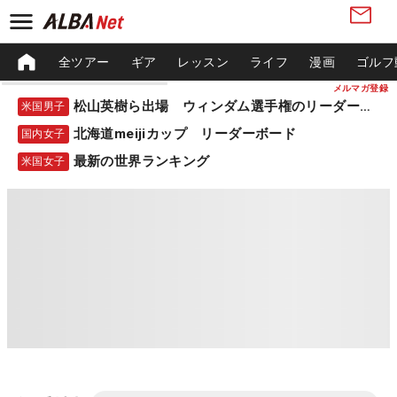
全ツアー
ギア
レッスン
ライフ
漫画
ゴルフ
メルマガ登録
松山英樹ら出場 ウィンダム選手権のリーダーボード
米国男子
北海道meijiカップ リーダーボード
国内女子
最新の世界ランキング
米国女子