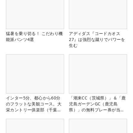
猛暑を乗り切る！ こだわり機
アディダス『コードカオス
能派パンツ4選
27』は強烈な蹴りでパワーを
生む
インター5分、都心から60分
「潮来CC（茨城県）」＆「鹿
のフラットな美観コース。大
児島ガーデンGC（鹿児島
栄カントリー俱楽部（千葉
県）」の無料プレー券が当た
県）
る！！