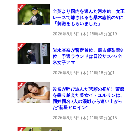
全英より国内を選んだ河本結 女王
レースで離されるも桑木志帆のVに
「刺激をもらいました」
2026年8月6日 (木) 15時45分
19
岩永杏奈が暫定首位、廣吉優梨菜8
位 予選ラウンドは日没サスペ/全
米女子アマ
2026年8月6日 (木) 11時18分
1
改名が呼び込んだ悲願の初V！ 苦節
を乗り越えた美女イ・ユルリンは、
同姓同名7人の混戦から這い上がっ
た“新星ヒロイン”
2026年8月6日 (木) 11時30分
15