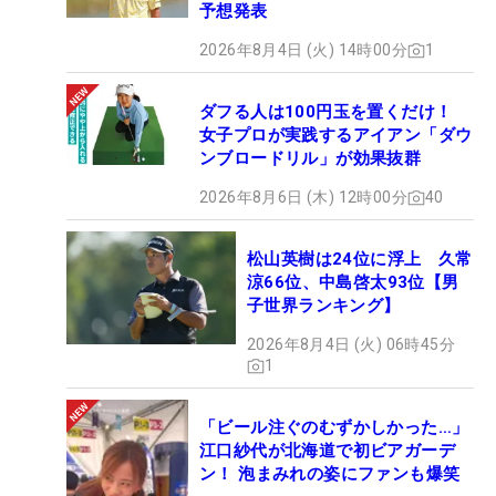
予想発表
2026年8月4日 (火) 14時00分
1
ダフる人は100円玉を置くだけ！
女子プロが実践するアイアン「ダウ
ンブロードリル」が効果抜群
2026年8月6日 (木) 12時00分
40
松山英樹は24位に浮上 久常
涼66位、中島啓太93位【男
子世界ランキング】
2026年8月4日 (火) 06時45分
1
「ビール注ぐのむずかしかった…」
江口紗代が北海道で初ビアガーデ
ン！ 泡まみれの姿にファンも爆笑