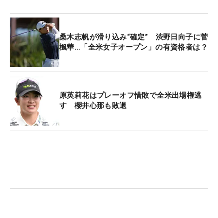
桑木志帆が滑り込み“確定” 渋野日向子に菅
楓華…「全米女子オープン」の有資格者は？
原英莉花はプレーオフ惜敗で全米出場権逃
す 櫻井心那も敗退