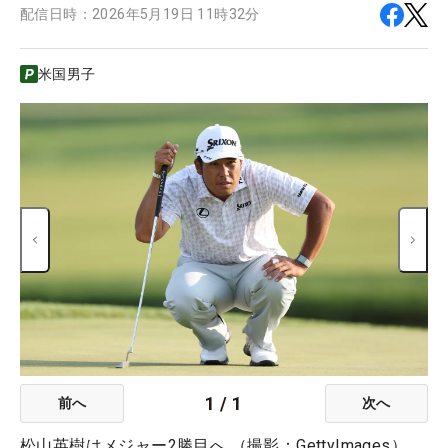
配信日時：
2026年5月19日 11時32分
米国男子
1
/
1
前へ
次へ
松山英樹はメジャー2勝目へ （撮影：GettyImages）