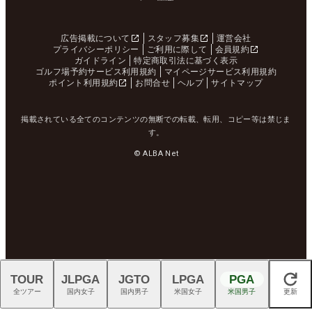
広告掲載について
スタッフ募集
運営会社
プライバシーポリシー
ご利用に際して
会員規約
ガイドライン
特定商取引法に基づく表示
ゴルフ場予約サービス利用規約
マイページサービス利用規約
ポイント利用規約
お問合せ
ヘルプ
サイトマップ
掲載されている全てのコンテンツの無断での転載、転用、コピー等は禁じま
す。
© ALBA Net
TOUR
JLPGA
JGTO
LPGA
PGA
閉じる
全ツアー
国内女子
国内男子
米国女子
米国男子
更新