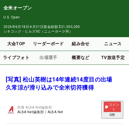
全米オープン
U.S. Open
2026年6月18日-6月21日
賞金総額
$21,500,000
シネコック・ヒルズGC（ニューヨーク州）
大会TOP
リーダーボード
組み合せ
ニュース
ライブフォト
出場選手
概要など
TV放送予定
[写真] 松山英樹は14年連続14度目の出場
久常涼が滑り込みで全米切符獲得
コメン
所属
ALBA Net編集部
ト
ALBA Net編集部
/
ALBA Net
0
件