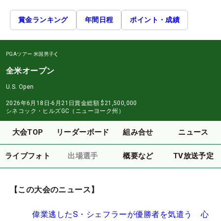
賞金ランキング
年間日程
ポイント・成績
PGAツアー
米国男子
全米オープン
U.S. Open
2026年6月18日-6月21日
賞金総額
$21,500,000
シネコック・ヒルズGC（ニューヨーク州）
大会TOP
リーダーボード
組み合せ
ニュース
ライブフォト
出場選手
概要など
TV放送予定
【この大会のニュース】
偉業逃したS・シェフラーが優勝者を気遣う 心