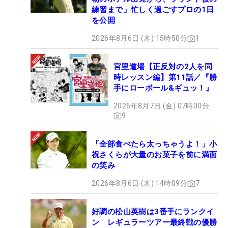
練習まで」忙しく過ごすプロの1日
を公開
2026年8月6日 (木) 15時50分
1
宮里道場【正反対の2人を同
時レッスン編】第11話／『勝
手にローボール&ギュッ！』
2026年8月7日 (金) 07時00分
9
「全部食べたら太っちゃうよ！」小
祝さくらが大量のお菓子を前に満面
の笑み
2026年8月6日 (木) 14時09分
7
好調の松山英樹は3番手にランクイ
ン レギュラーツアー最終戦の優勝