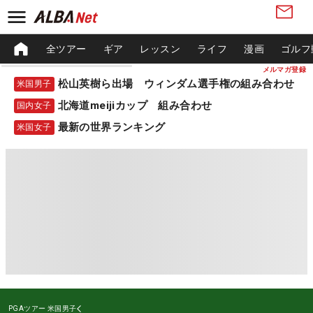
全ツアー
ギア
レッスン
ライフ
漫画
ゴルフ
メルマガ登録
松山英樹ら出場 ウィンダム選手権の組み合わせ
米国男子
北海道meijiカップ 組み合わせ
国内女子
最新の世界ランキング
米国女子
PGAツアー
米国男子