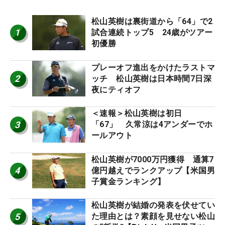
松山英樹は裏街道から「64」で2
1
試合連続トップ5 24歳がツアー
初優勝
プレーオフ進出をかけたラストマ
2
ッチ 松山英樹は日本時間7日深
夜にティオフ
＜速報＞松山英樹は初日
3
「67」 久常涼は4アンダーでホ
ールアウト
松山英樹が7000万円獲得 通算7
4
億円越えでランクアップ【米国男
子賞金ランキング】
松山英樹が結婚の発表を伏せてい
5
た理由とは？素顔を見せない松山