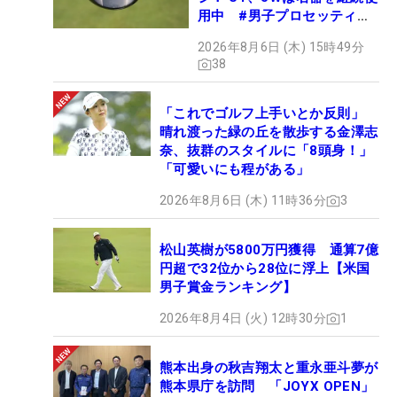
用中 #男子プロセッティン
グ
2026年8月6日 (木) 15時49分
38
「これでゴルフ上手いとか反則」
晴れ渡った緑の丘を散歩する金澤志
奈、抜群のスタイルに「8頭身！」
「可愛いにも程がある」
2026年8月6日 (木) 11時36分
3
松山英樹が5800万円獲得 通算7億
円超で32位から28位に浮上【米国
男子賞金ランキング】
2026年8月4日 (火) 12時30分
1
熊本出身の秋吉翔太と重永亜斗夢が
熊本県庁を訪問 「JOYX OPEN」