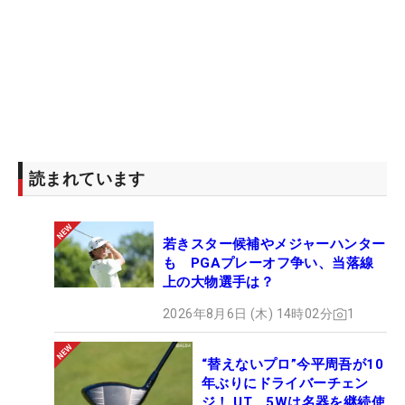
読まれています
若きスター候補やメジャーハンター
も PGAプレーオフ争い、当落線
上の大物選手は？
2026年8月6日 (木) 14時02分
1
“替えないプロ”今平周吾が10
年ぶりにドライバーチェン
ジ！ UT、5Wは名器を継続使