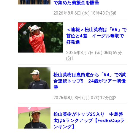
で集めた義援金を贈呈
2026年8月6日 (木) 18時43分
8
＜速報＞松山英樹は「65」で
首位と4差 イーグル奪取で
好発進
2026年8月7日 (金) 06時59分
1
松山英樹は裏街道から「64」で2試
合連続トップ5 24歳がツアー初優
勝
2026年8月3日 (月) 07時12分
2
松山英樹がトップ25入り 中島啓
太は5ランクアップ【FedExCupラ
ンキング】