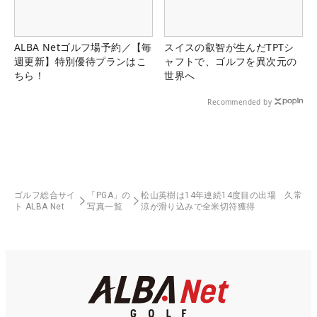
ALBA Netゴルフ場予約／【毎
スイスの叡智が生んだTPTシ
週更新】特別優待プランはこ
ャフトで、ゴルフを異次元の
ちら！
世界へ
Recommended by
ゴルフ総合サイ
「PGA」の
松山英樹は14年連続14度目の出場 久常
ト ALBA Net
写真一覧
涼が滑り込みで全米切符獲得