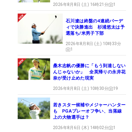
2026年8月8日 (土) 16時21分
1
石川遼は終盤の4連続バーデ
ィで決勝進出 杉浦悠太は予
選落ち/米男子下部
2026年8月8日 (土) 10時33分
1
桑木志帆の優勝に「もう到達しない
んじゃないか」 全英帰りの永井花
奈が受け止めた現実
2026年8月8日 (土) 10時30分
19
若きスター候補やメジャーハンター
も PGAプレーオフ争い、当落線
上の大物選手は？
2026年8月6日 (木) 14時02分
1