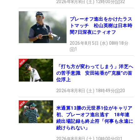
2026年8月8日 (土) 12時00分
32
プレーオフ進出をかけたラス
トマッチ 松山英樹は日本時
間7日深夜にティオフ
2026年8月5日 (水) 08時18分
1
「打ち方が変わってしまう」洋芝へ
の苦手意識 安田祐香が“克服”の首
位浮上
2026年8月8日 (土) 18時49分
20
米通算13勝の元世界1位がキャリア
初、プレーオフ進出逃す 18年連
続出場記録も終止符「何事も永遠に
続けられない」
2026年8月8日 (土) 10時00分
1