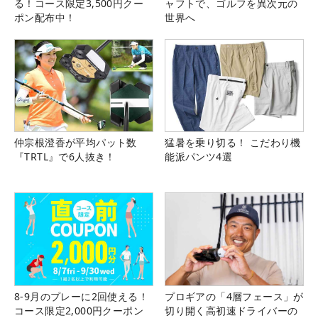
る！コース限定3,500円クー
ャフトで、ゴルフを異次元の
ポン配布中！
世界へ
仲宗根澄香が平均パット数
猛暑を乗り切る！ こだわり機
『TRTL』で6人抜き！
能派パンツ4選
8-9月のプレーに2回使える！
プロギアの「4層フェース」が
コース限定2,000円クーポン
切り開く高初速ドライバーの