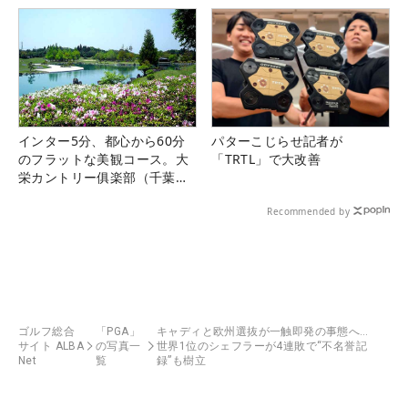
インター5分、都心から60分
パターこじらせ記者が
のフラットな美観コース。大
「TRTL」で大改善
栄カントリー俱楽部（千葉
県）
Recommended by
ゴルフ総合
「PGA」
キャディと欧州選抜が一触即発の事態へ…
サイト ALBA
の写真一
世界1位のシェフラーが4連敗で“不名誉記
Net
覧
録”も樹立