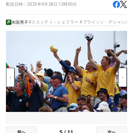
配信日時：
2025年9月28日 12時00分
#
スコッティ・シェフラー
#
ブライソン・デシャンボ
米国男子
5
/
11
前へ
次へ