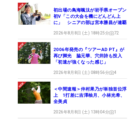
初出場の鳥海颯汰が岩手県オープン
初V「この大会を機にどんどん上
に」 シニアの部は宮本勝昌が連覇
2026年8月8日 (土) 18時25分
72
2006年発売の『ツアーAD PT』が
再び脚光 脇元華、穴井詩も投入
「初速が強くなった感じ」
2026年8月8日 (土) 08時56分
4
＜中間速報＞仲村果乃が単独首位浮
上 1打差に吉澤柚月、小林光希、
全美貞
2026年8月8日 (土) 13時04分
1