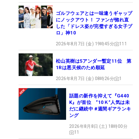
ゴルフウェアとは一味違うギャップ
にノックアウト！ ファンが惚れ直
した「ドレス姿が完璧すぎる女子プ
ロ」神10
2026年8月7日 (金) 19時45分
111
松山英樹は5アンダー暫定11位 第
1Rは悪天候のため順延
2026年8月7日 (金) 08時26分
1
話題の新作を抑えて『G440
K』が首位 “10Ｋ”人気は未
だに継続中 #週間ギアランキ
ング
2026年8月8日 (土) 18時00分
11