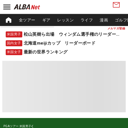
全ツアー
ギア
レッスン
ライフ
漫画
ゴルフ
メルマガ登録
松山英樹ら出場 ウィンダム選手権のリーダーボード
米国男子
北海道meijiカップ リーダーボード
国内女子
最新の世界ランキング
米国女子
PGAツアー
米国男子