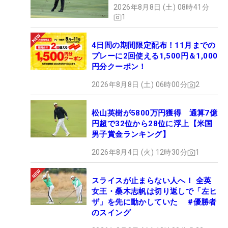
2026年8月8日 (土) 08時41分
1
4日間の期間限定配布！11月までの
プレーに2回使える1,500円＆1,000
円分クーポン！
2026年8月8日 (土) 06時00分
2
松山英樹が5800万円獲得 通算7億
円超で32位から28位に浮上【米国
男子賞金ランキング】
2026年8月4日 (火) 12時30分
1
スライスが止まらない人へ！ 全英
女王・桑木志帆は切り返しで「左ヒ
ザ」を先に動かしていた #優勝者
のスイング