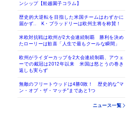
ンシップ【舩越園子コラム】
歴史的大逆転を目指した米国チームはわずかに
届かず... K・ブラッドリーは欧州主将を称賛！
米欧対抗戦は欧州が2大会連続制覇 勝利を決め
たローリーは歓喜「人生で最もクールな瞬間」
欧州がライダーカップを2大会連続制覇、アウェ
ーでの戴冠は2012年以来 米国は怒とうの巻き
返しも実らず
無敵のフリートウッドは4勝0敗！ 歴史的な“マ
ン・オブ・ザ・マッチ”まであと1つ
ニュース一覧