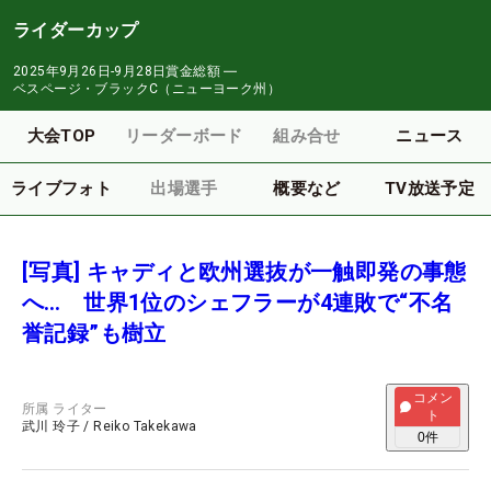
ライダーカップ
2025年9月26日-9月28日
賞金総額
―
ベスページ・ブラックC（ニューヨーク州）
大会TOP
リーダーボード
組み合せ
ニュース
ライブフォト
出場選手
概要など
TV放送予定
[写真] キャディと欧州選抜が一触即発の事態
へ… 世界1位のシェフラーが4連敗で“不名
誉記録”も樹立
コメン
所属
ライター
ト
武川 玲子
/
Reiko Takekawa
0
件