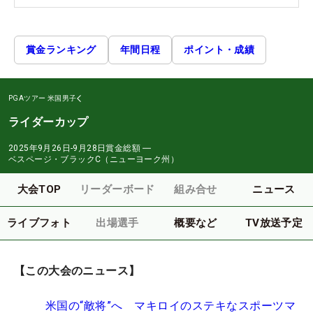
賞金ランキング
年間日程
ポイント・成績
PGAツアー
米国男子
ライダーカップ
2025年9月26日-9月28日
賞金総額
―
ベスページ・ブラックC（ニューヨーク州）
大会TOP
リーダーボード
組み合せ
ニュース
ライブフォト
出場選手
概要など
TV放送予定
【この大会のニュース】
米国の“敵将”へ マキロイのステキなスポーツマ