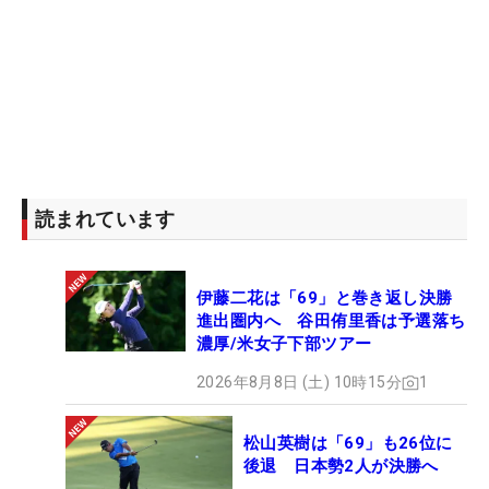
読まれています
伊藤二花は「69」と巻き返し決勝
進出圏内へ 谷田侑里香は予選落ち
濃厚/米女子下部ツアー
2026年8月8日 (土) 10時15分
1
松山英樹は「69」も26位に
後退 日本勢2人が決勝へ