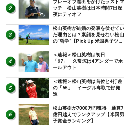
プレーオフ進出をかけたラストマ
2
ッチ 松山英樹は日本時間7日深
夜にティオフ
松山英樹が結婚の発表を伏せてい
3
た理由とは？素顔を見せない松山
の“哲学”【Pick Up 米国男子ツア
ー十大ニュース】
＜速報＞松山英樹は初日
4
「67」 久常涼は4アンダーでホ
ールアウト
＜速報＞松山英樹は首位と4打差
5
の「65」 イーグル奪取で好発
進
松山英樹が7000万円獲得 通算7
6
億円越えでランクアップ【米国男
子賞金ランキング】