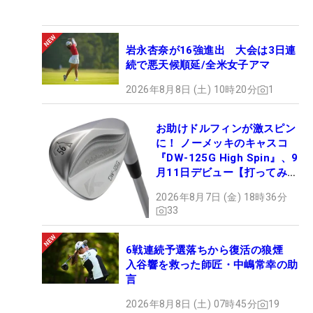
岩永杏奈が16強進出 大会は3日連
続で悪天候順延/全米女子アマ
2026年8月8日 (土) 10時20分
1
お助けドルフィンが激スピン
に！ ノーメッキのキャスコ
『DW-125G High Spin』、9
月11日デビュー【打ってみ
た】
2026年8月7日 (金) 18時36分
33
6戦連続予選落ちから復活の狼煙
入谷響を救った師匠・中嶋常幸の助
言
2026年8月8日 (土) 07時45分
19