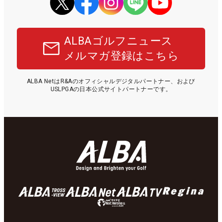
ALBAゴルフニュース
メルマガ登録はこちら
ALBA NetはR&Aのオフィシャルデジタルパートナー、および
USLPGAの日本公式サイトパートナーです。