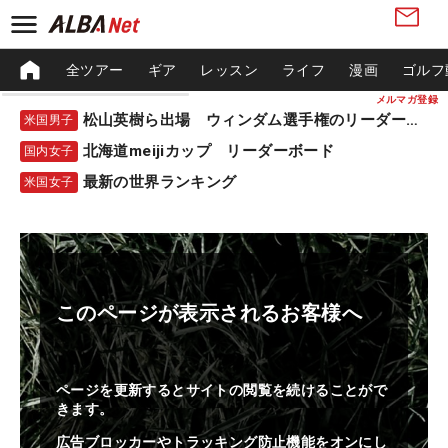
全ツアー
ギア
レッスン
ライフ
漫画
ゴルフ
メルマガ登録
松山英樹ら出場 ウィンダム選手権のリーダーボード
米国男子
北海道meijiカップ リーダーボード
国内女子
最新の世界ランキング
米国女子
このページが表示されるお客様へ
ページを更新するとサイトの閲覧を続けることがで
きます。
広告ブロッカーやトラッキング防止機能をオンにし