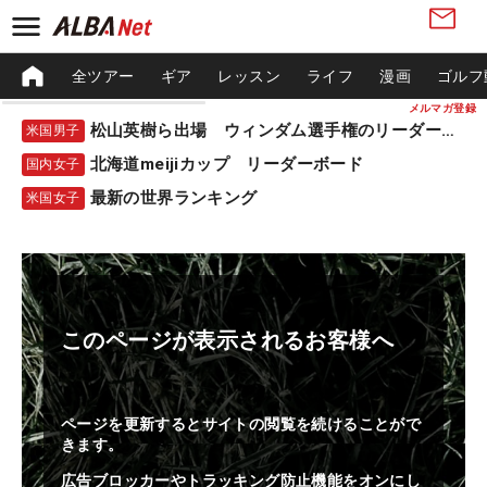
全ツアー
ギア
レッスン
ライフ
漫画
ゴルフ
メルマガ登録
松山英樹ら出場 ウィンダム選手権のリーダーボード
米国男子
北海道meijiカップ リーダーボード
国内女子
最新の世界ランキング
米国女子
このページが表示されるお客様へ
ページを更新するとサイトの閲覧を続けることがで
きます。
広告ブロッカーやトラッキング防止機能をオンにし