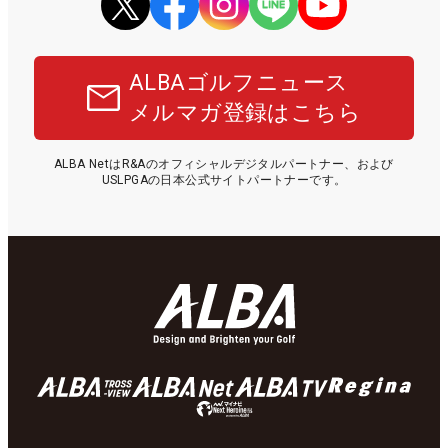
ALBAゴルフニュース
メルマガ登録はこちら
ALBA NetはR&Aのオフィシャルデジタルパートナー、および
USLPGAの日本公式サイトパートナーです。