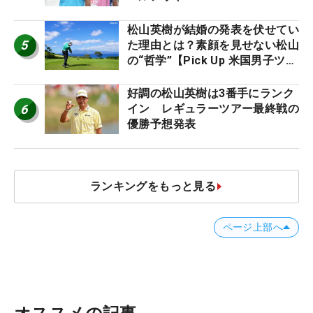
松山英樹が結婚の発表を伏せてい
5
た理由とは？素顔を見せない松山
の“哲学”【Pick Up 米国男子ツア
ー十大ニュース】
好調の松山英樹は3番手にランク
6
イン レギュラーツアー最終戦の
優勝予想発表
ランキングをもっと見る
ページ上部へ
オススメの記事