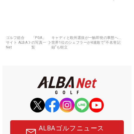
ゴルフ総合
「PGA」
キャディと欧州選抜が一触即発の事態へ…
サイト ALBA
の写真一
世界1位のシェフラーが4連敗で“不名誉記
Net
覧
録”も樹立
ALBAゴルフニュース