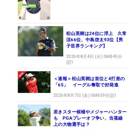
松山英樹は24位に浮上 久常
涼66位、中島啓太93位【男
子世界ランキング】
2026年8月4日 (火) 06時45分
1
＜速報＞松山英樹は首位と4打差の
「65」 イーグル奪取で好発進
2026年8月7日 (金) 06時59分
1
若きスター候補やメジャーハンター
も PGAプレーオフ争い、当落線
上の大物選手は？