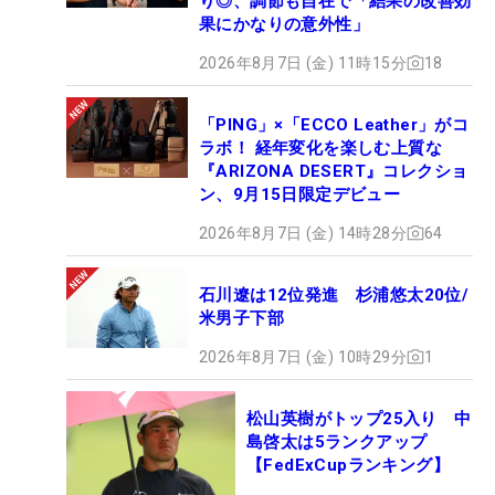
り◎、調節も自在で「結果の改善効
果にかなりの意外性」
2026年8月7日 (金) 11時15分
18
「PING」×「ECCO Leather」がコ
ラボ！ 経年変化を楽しむ上質な
『ARIZONA DESERT』コレクショ
ン、9月15日限定デビュー
2026年8月7日 (金) 14時28分
64
石川遼は12位発進 杉浦悠太20位/
米男子下部
2026年8月7日 (金) 10時29分
1
松山英樹がトップ25入り 中
島啓太は5ランクアップ
【FedExCupランキング】