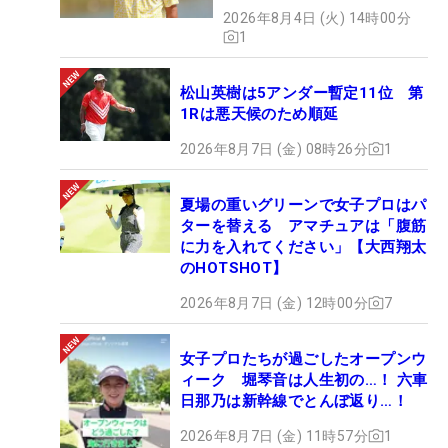
2026年8月4日 (火) 14時00分
1
松山英樹は5アンダー暫定11位 第
1Rは悪天候のため順延
2026年8月7日 (金) 08時26分
1
夏場の重いグリーンで女子プロはパ
ターを替える アマチュアは「腹筋
に力を入れてください」【大西翔太
のHOTSHOT】
2026年8月7日 (金) 12時00分
7
女子プロたちが過ごしたオープンウ
ィーク 堀琴音は人生初の…！ 六車
日那乃は新幹線でとんぼ返り…！
2026年8月7日 (金) 11時57分
1