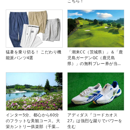
こちら！
猛暑を乗り切る！ こだわり機
「潮来CC（茨城県）」＆「鹿
能派パンツ4選
児島ガーデンGC（鹿児島
県）」の無料プレー券が当た
る！！
インター5分、都心から60分
アディダス『コードカオス
のフラットな美観コース。大
27』は強烈な蹴りでパワーを
栄カントリー俱楽部（千葉
生む