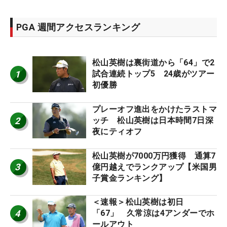
PGA 週間アクセスランキング
松山英樹は裏街道から「64」で2
1
試合連続トップ5 24歳がツアー
初優勝
プレーオフ進出をかけたラストマ
2
ッチ 松山英樹は日本時間7日深
夜にティオフ
松山英樹が7000万円獲得 通算7
3
億円越えでランクアップ【米国男
子賞金ランキング】
＜速報＞松山英樹は初日
4
「67」 久常涼は4アンダーでホ
ールアウト