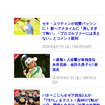
セキ・ユウティンが前髪パッツン
に！ 新ヘアスタイルに「美しすぎ
て怖い」「プロゴルファーには見え
ない」とコメント殺到
2026年8月7日 (金) 15時29分
7
＜速報＞入谷響が単独首位
永井花奈、金田久美子ら1差
追走
2026年8月7日 (金) 12時42分
1
パターこじらせギア担当2人が
『TRTL』をテスト！高MOIで転が