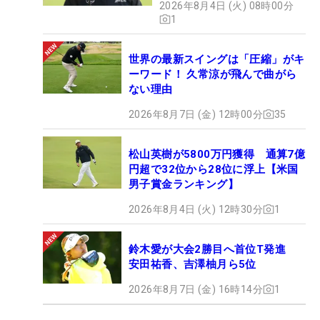
2026年8月4日 (火) 08時00分
1
世界の最新スイングは「圧縮」がキ
ーワード！ 久常涼が飛んで曲がら
ない理由
2026年8月7日 (金) 12時00分
35
松山英樹が5800万円獲得 通算7億
円超で32位から28位に浮上【米国
男子賞金ランキング】
2026年8月4日 (火) 12時30分
1
鈴木愛が大会2勝目へ首位T発進
安田祐香、吉澤柚月ら5位
2026年8月7日 (金) 16時14分
1