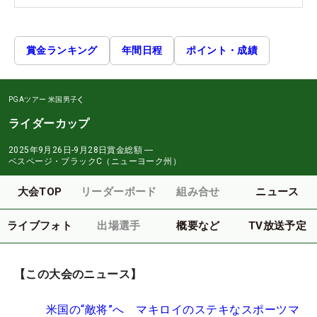
賞金ランキング
年間日程
ポイント・成績
PGAツアー
米国男子
ライダーカップ
2025年9月26日-9月28日
賞金総額
―
ベスページ・ブラックC（ニューヨーク州）
大会TOP
リーダーボード
組み合せ
ニュース
ライブフォト
出場選手
概要など
TV放送予定
【この大会のニュース】
米国の“敵将”へ マキロイのステキなスポーツマ