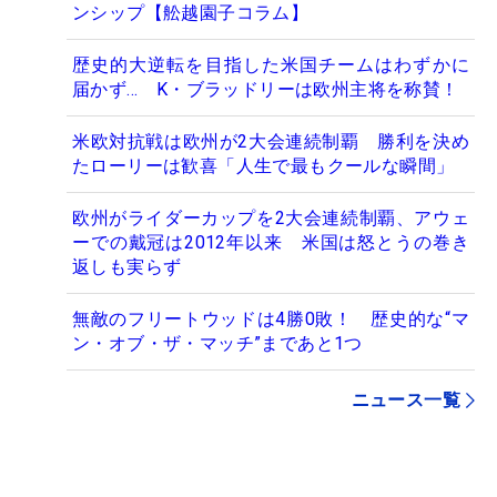
ンシップ【舩越園子コラム】
歴史的大逆転を目指した米国チームはわずかに
届かず... K・ブラッドリーは欧州主将を称賛！
米欧対抗戦は欧州が2大会連続制覇 勝利を決め
たローリーは歓喜「人生で最もクールな瞬間」
欧州がライダーカップを2大会連続制覇、アウェ
ーでの戴冠は2012年以来 米国は怒とうの巻き
返しも実らず
無敵のフリートウッドは4勝0敗！ 歴史的な“マ
ン・オブ・ザ・マッチ”まであと1つ
ニュース一覧