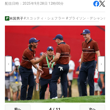
配信日時：
2025年9月28日 12時00分
#
スコッティ・シェフラー
#
ブライソン・デシャンボ
米国男子
4
/
11
前へ
次へ