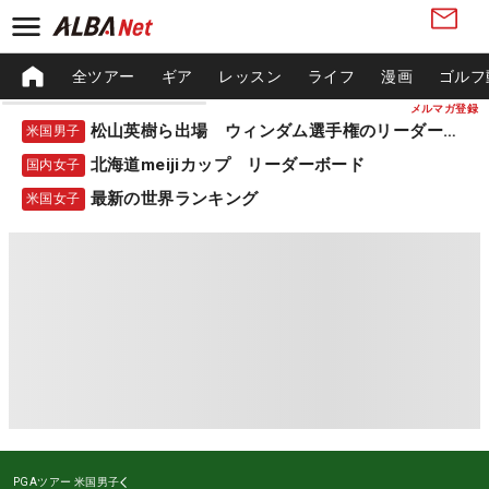
全ツアー
ギア
レッスン
ライフ
漫画
ゴルフ
メルマガ登録
松山英樹ら出場 ウィンダム選手権のリーダーボード
米国男子
北海道meijiカップ リーダーボード
国内女子
最新の世界ランキング
米国女子
PGAツアー
米国男子