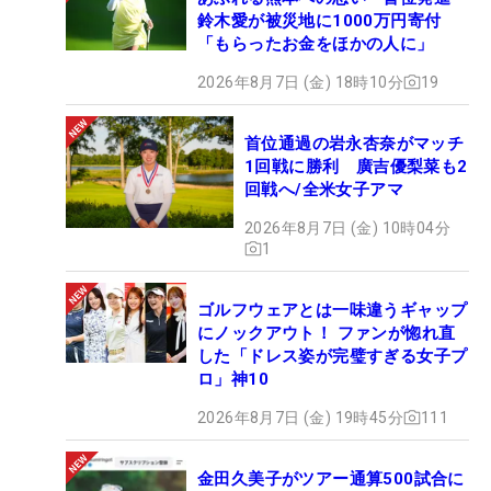
鈴木愛が被災地に1000万円寄付
「もらったお金をほかの人に」
2026年8月7日 (金) 18時10分
19
首位通過の岩永杏奈がマッチ
1回戦に勝利 廣吉優梨菜も2
回戦へ/全米女子アマ
2026年8月7日 (金) 10時04分
1
ゴルフウェアとは一味違うギャップ
にノックアウト！ ファンが惚れ直
した「ドレス姿が完璧すぎる女子プ
ロ」神10
2026年8月7日 (金) 19時45分
111
金田久美子がツアー通算500試合に