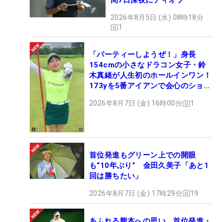
間7日深夜にティオフ
2026年8月5日 (水) 08時18分
1
「パーティーしようぜ！」身長
154cmの小さなドラコン女子・鈴
木真緒が人生初のホールインワン！
173yを5番アイアンで会心のショッ
ト
2026年8月7日 (金) 16時00分
1
首位発進もグリーン上での開眼
も“10年ぶり” 金田久美子「あと1
回は勝ちたい」
2026年8月7日 (金) 17時29分
19
あふれる熊本への思い 首位発進・