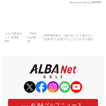
Recommended by
ゴルフ総合サ
「PGA」
同伴競技者は「彼のせいだと思わない」
イト ALBA
の記事一
全米OPで23歳アマに“まさか”の1罰打
Net
覧
ALBAゴルフニュース