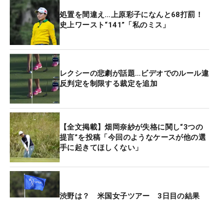
ころから無罰でプレーができる。ただ、プレーヤー
処置を間違え…上原彩子になんと68打罰！
自身がボールを動かす原因になった場合は、1罰打
史上ワースト“141”「私のミス」
で、ボールはもともとあった位置にリプレースしな
ければならない。
レクシーの悲劇が話題…ビデオでのルール違
同伴競技者のアーロン・ライ（イングランド）はこ
反判定を制限する裁定を追加
の状況について、「彼はクラブをボールのさらに後
ろに置くように、必要な注意を払っていた。ボール
が動く可能性があるような微妙なライにあった。残
【全文掲載】畑岡奈紗が失格に関し“3つの
念ながらボールは動いてしまった」と説明する。し
提言”を投稿「今回のようなケースが他の選
かし、「個人的には、彼のせいでボールが動いたと
手に起きてほしくない」
思わないし、1罰打にすべきだったとも思わない。
USGAがそう判断して、本当に残念だ」とも付け加
えた。
渋野は？ 米国女子ツアー 3日目の結果
シプリーは今年の「マスターズ」でアマチュア唯一