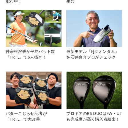
配布中！
生む
仲宗根澄香が平均パット数
最新モデル『FJクオンタム』
『TRTL』で6人抜き！
を石井良介プロがチェック
パターこじらせ記者が
プロギアのRS DUOはFW・UT
「TRTL」で大改善
も完成度が高く購入者続出！