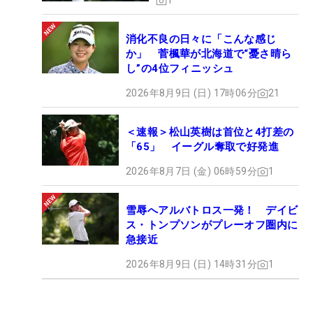
1
消化不良の日々に「こんな感じ
か」 菅楓華が北海道で“憂さ晴ら
し”の4位フィニッシュ
2026年8月9日 (日) 17時06分
21
＜速報＞松山英樹は首位と4打差の
「65」 イーグル奪取で好発進
2026年8月7日 (金) 06時59分
1
雪辱へアルバトロス一発！ デイビ
ス・トンプソンがプレーオフ圏内に
急接近
2026年8月9日 (日) 14時31分
1