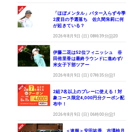
「ほぼメンタル」パター入らず今季
2度目の予選落ち 佐久間朱莉に何
が起きている？
2026年8月9日 (日) 08時39分
20
伊藤二花は52位フィニッシュ 谷
田侑里香は最終ラウンドに進めず/
米女子下部ツアー
2026年8月9日 (日) 07時35分
1
2組7名以上のプレーに使える！対
象コース限定4,000円分クーポン配
布中！
2026年8月9日 (日) 06時00分
1
＜速報＞安田祐香、吉澤柚月