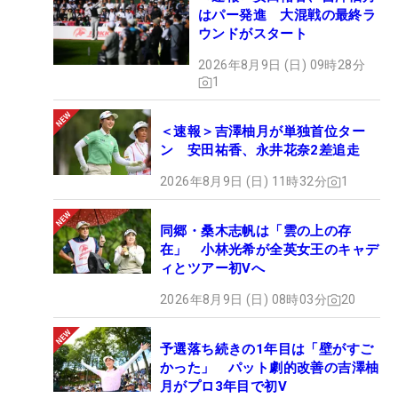
はパー発進 大混戦の最終ラ
ウンドがスタート
2026年8月9日 (日) 09時28分
1
＜速報＞吉澤柚月が単独首位ター
ン 安田祐香、永井花奈2差追走
2026年8月9日 (日) 11時32分
1
同郷・桑木志帆は「雲の上の存
在」 小林光希が全英女王のキャデ
ィとツアー初Vへ
2026年8月9日 (日) 08時03分
20
予選落ち続きの1年目は「壁がすご
かった」 パット劇的改善の吉澤柚
月がプロ3年目で初V