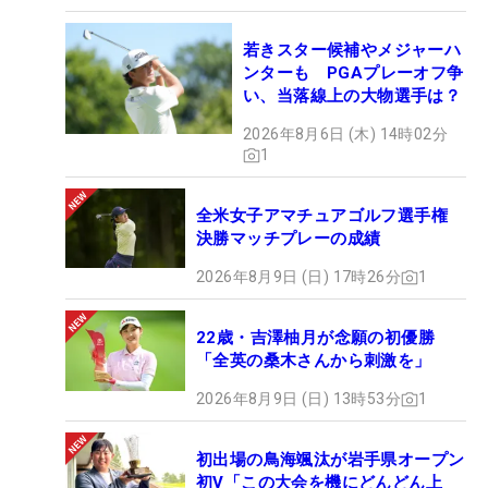
若きスター候補やメジャーハ
ンターも PGAプレーオフ争
い、当落線上の大物選手は？
2026年8月6日 (木) 14時02分
1
全米女子アマチュアゴルフ選手権
決勝マッチプレーの成績
2026年8月9日 (日) 17時26分
1
22歳・吉澤柚月が念願の初優勝
「全英の桑木さんから刺激を」
2026年8月9日 (日) 13時53分
1
初出場の鳥海颯汰が岩手県オープン
初V「この大会を機にどんどん上