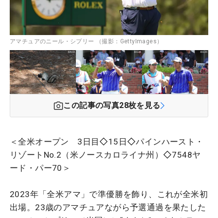
アマチュアのニール・シプリー （撮影：GettyImages）
この記事の写真
28
枚を見る
＜全米オープン 3日目◇15日◇パインハースト・
リゾートNo.2（米ノースカロライナ州）◇7548ヤ
ード・パー70＞
2023年「全米アマ」で準優勝を飾り、これが全米初
出場。23歳のアマチュアながら予選通過を果たした