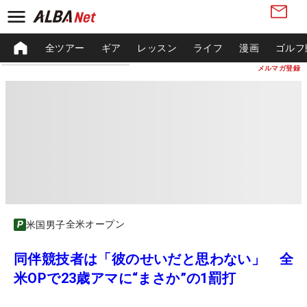
全ツアー
ギア
レッスン
ライフ
漫画
ゴルフ
メルマガ登録
全米オープン
米国男子
同伴競技者は「彼のせいだと思わない」 全
米OPで23歳アマに“まさか”の1罰打