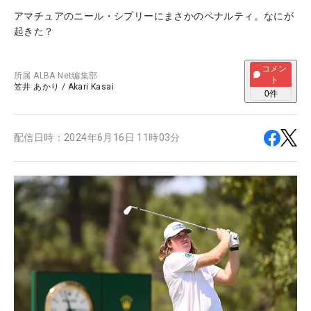
アマチュアのニール・シプリーにまさかのペナルティ。なにが
起きた？
コメン
所属
ALBA Net編集部
ト
笠井 あかり
/
Akari Kasai
0
件
配信日時：
2024年6月16日 11時03分