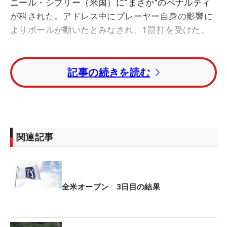
ニール・シプリー（米国）に“まさか”のペナルティ
が科された。アドレス中にプレーヤー自身の影響に
よりボールが動いたとみなされ、1罰打を受けた。
実測368ヤードの13番パー4。ドライバーでのティ
記事の続きを読む
ショットをフェアウェイに運ぶと、残り52ヤードの
アプローチはグリーンにキャリーしたが、傾斜で花
道まで戻された。残り25ヤードほどから3打目のア
プローチを打とうとボールの後ろにヘッドを置いた
が、ボールが動いたため、すぐさまそれを外した。
関連記事
全米ゴルフ協会（USGA）はシプリーのアドレスが
ボールを動かす原因を作ったとみなし、1打のペナ
ルティを与えた。
全米オープン 3日目の結果
プレーヤー本人ではない、ほかの人間や動物などの
外的影響がボールを動かした場合や、風などの自然
の力によって動かされた場合は、動いて止まったと