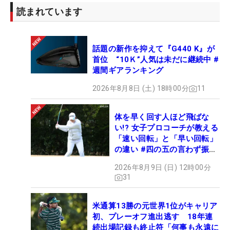
読まれています
話題の新作を抑えて『G440 K』が
首位 “10Ｋ”人気は未だに継続中 #
週間ギアランキング
2026年8月8日 (土) 18時00分
11
体を早く回す人ほど飛ばな
い!? 女子プロコーチが教える
「速い回転」と「早い回転」
の違い #四の五の言わず振り
氣れ
2026年8月9日 (日) 12時00分
31
米通算13勝の元世界1位がキャリア
初、プレーオフ進出逃す 18年連
続出場記録も終止符「何事も永遠に