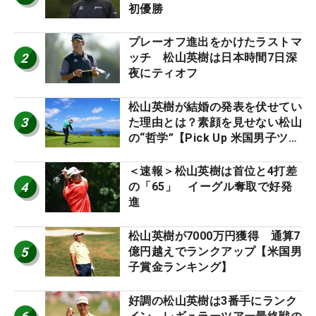
初優勝
プレーオフ進出をかけたラストマ
2
ッチ 松山英樹は日本時間7日深
夜にティオフ
松山英樹が結婚の発表を伏せてい
3
た理由とは？素顔を見せない松山
の“哲学”【Pick Up 米国男子ツア
ー十大ニュース】
＜速報＞松山英樹は首位と4打差
4
の「65」 イーグル奪取で好発
進
松山英樹が7000万円獲得 通算7
5
億円越えでランクアップ【米国男
子賞金ランキング】
好調の松山英樹は3番手にランク