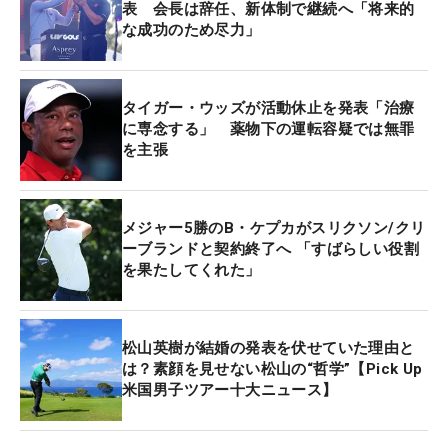
表 会長は辞任、新体制で継続へ「将来的
な成功のため尽力」
タイガー・ウッズが活動休止を発表「治療
に専念する」 薬物下の運転容疑では無罪
を主張
メジャー5勝のB・ケプカがスリクソン/クリ
ーブランドと契約終了へ 「すばらしい役割
を果たしてくれた」
松山英樹が結婚の発表を伏せていた理由と
は？素顔を見せない松山の“哲学”【Pick Up
米国男子ツアー十大ニュース】