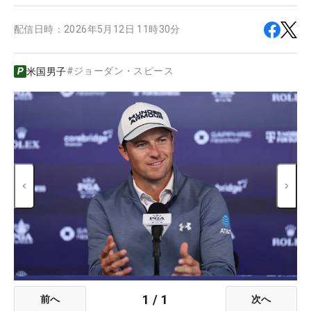
配信日時：
2026年5月12日 11時30分
#
ジョーダン・スピース
米国男子
1
/
1
前へ
次へ