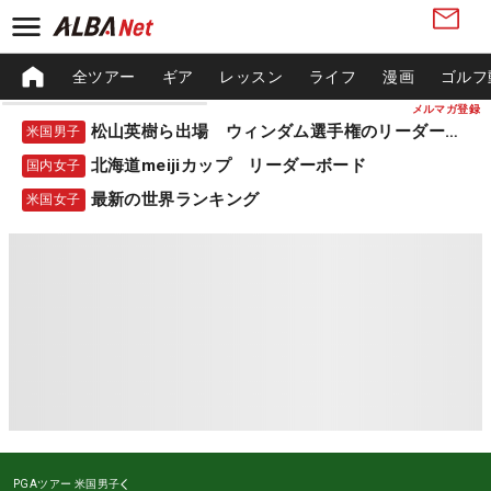
全ツアー
ギア
レッスン
ライフ
漫画
ゴルフ
メルマガ登録
松山英樹ら出場 ウィンダム選手権のリーダーボード
米国男子
北海道meijiカップ リーダーボード
国内女子
最新の世界ランキング
米国女子
PGAツアー
米国男子