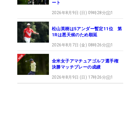
ート
2026年8月9日 (日) 09時28分
1
松山英樹は5アンダー暫定11位 第
1Rは悪天候のため順延
2026年8月7日 (金) 08時26分
1
全米女子アマチュアゴルフ選手権
決勝マッチプレーの成績
2026年8月9日 (日) 17時26分
1