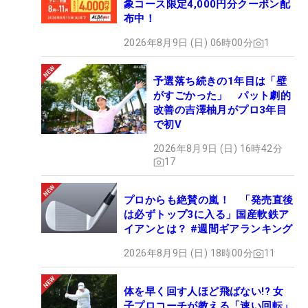
象コース限定4,000円分クーポン配
布中！
2026年8月9日 (日) 06時00分
1
予選落ち続きの1年目は「壁
がすごかった」 パット劇的
改善の吉澤柚月がプロ3年目
で初V
2026年8月9日 (日) 16時42分
17
プロからも絶賛の嵐！ 「発売直後
は必ずトップ3に入る」国産軟鉄ア
イアンとは？ #週間ギアランキング
2026年8月9日 (日) 18時00分
11
体を早く回す人ほど飛ばない!? 女
子プロコーチが教える「速い回転」