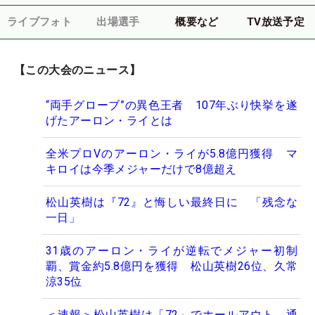
ライブフォト
出場選手
概要など
TV放送予定
【この大会のニュース】
“両手グローブ”の異色王者 107年ぶり快挙を遂
げたアーロン・ライとは
全米プロVのアーロン・ライが5.8億円獲得 マ
キロイは今季メジャーだけで8億超え
松山英樹は『72』と悔しい最終日に 「残念な
一日」
31歳のアーロン・ライが逆転でメジャー初制
覇、賞金約5.8億円を獲得 松山英樹26位、久常
涼35位
＜速報＞松山英樹は「72」でホールアウト 通