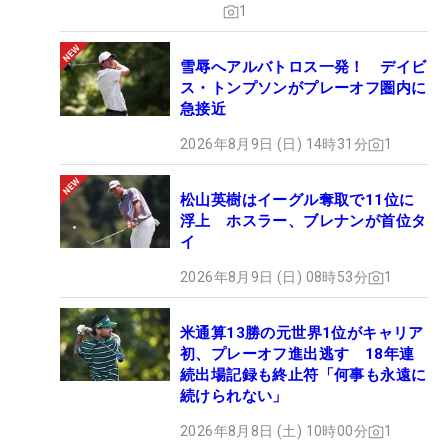
1
雪辱へアルバトロス一発！ デイビ
ス・トンプソンがプレーオフ圏内に
急接近
2026年8月9日 (日) 14時31分
1
松山英樹はイーグル奪取で11位に
浮上 ホスラー、ブレナンが首位タ
イ
2026年8月9日 (日) 08時53分
1
米通算13勝の元世界1位がキャリア
初、プレーオフ進出逃す 18年連
続出場記録も終止符「何事も永遠に
続けられない」
2026年8月8日 (土) 10時00分
1