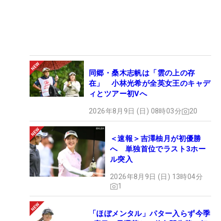
同郷・桑木志帆は「雲の上の存
在」 小林光希が全英女王のキャデ
ィとツアー初Vへ
2026年8月9日 (日) 08時03分
20
＜速報＞吉澤柚月が初優勝
へ 単独首位でラスト3ホー
ル突入
2026年8月9日 (日) 13時04分
1
「ほぼメンタル」パター入らず今季