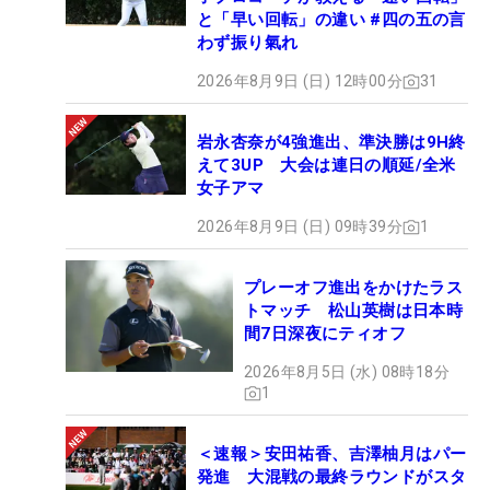
と「早い回転」の違い #四の五の言
わず振り氣れ
2026年8月9日 (日) 12時00分
31
岩永杏奈が4強進出、準決勝は9H終
えて3UP 大会は連日の順延/全米
女子アマ
2026年8月9日 (日) 09時39分
1
プレーオフ進出をかけたラス
トマッチ 松山英樹は日本時
間7日深夜にティオフ
2026年8月5日 (水) 08時18分
1
＜速報＞安田祐香、吉澤柚月はパー
発進 大混戦の最終ラウンドがスタ