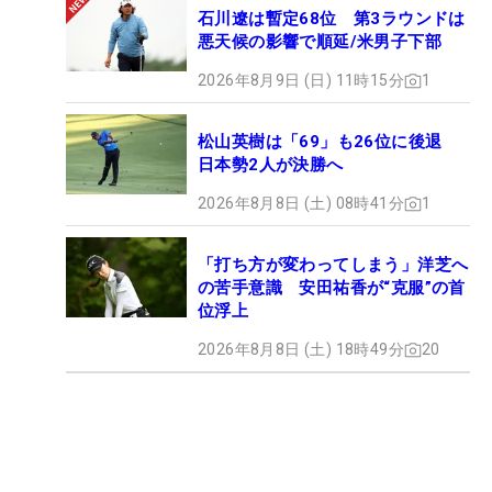
石川遼は暫定68位 第3ラウンドは
悪天候の影響で順延/米男子下部
2026年8月9日 (日) 11時15分
1
松山英樹は「69」も26位に後退
日本勢2人が決勝へ
2026年8月8日 (土) 08時41分
1
「打ち方が変わってしまう」洋芝へ
の苦手意識 安田祐香が“克服”の首
位浮上
2026年8月8日 (土) 18時49分
20