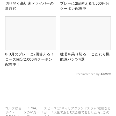
切り開く高初速ドライバーの
プレーに2回使える1,500円分
新時代
クーポン配布中！
8-9月のプレーに2回使える！
猛暑を乗り切る！ こだわり機
コース限定2,000円クーポン
能派パンツ4選
配布中！
Recommended by
ゴルフ総合
「PGA」
スピースは“キャリアグランドスラム”達成なる
サイト
の写真一
か 「人生であと1試合勝てるとしたら…この