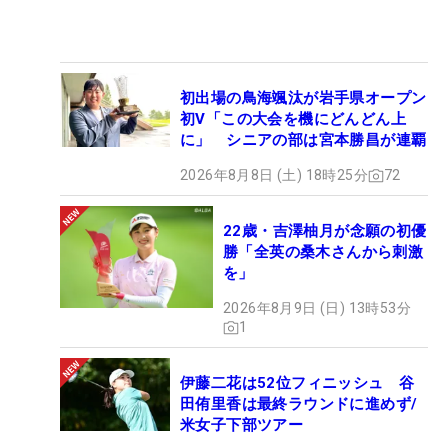
初出場の鳥海颯汰が岩手県オープン
初V「この大会を機にどんどん上
に」 シニアの部は宮本勝昌が連覇
2026年8月8日 (土) 18時25分
72
22歳・吉澤柚月が念願の初優
勝「全英の桑木さんから刺激
を」
2026年8月9日 (日) 13時53分
1
伊藤二花は52位フィニッシュ 谷
田侑里香は最終ラウンドに進めず/
米女子下部ツアー