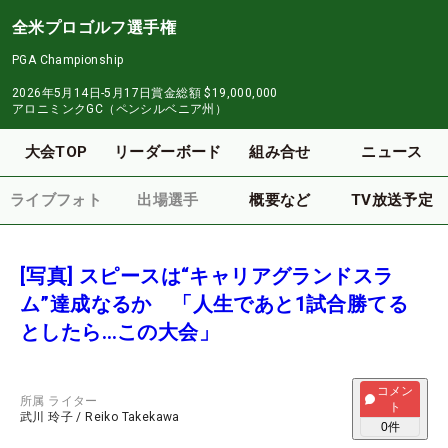
全米プロゴルフ選手権
PGA Championship
2026年5月14日-5月17日
賞金総額
$19,000,000
アロニミンクGC（ペンシルベニア州）
大会TOP
リーダーボード
組み合せ
ニュース
ライブフォト
出場選手
概要など
TV放送予定
[写真] スピースは“キャリアグランドスラ
ム”達成なるか 「人生であと1試合勝てる
としたら…この大会」
コメン
所属
ライター
ト
武川 玲子
/
Reiko Takekawa
0
件