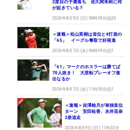
2度目の予選落ち 佐久間朱莉に何
が起きている？
2026年8月9日 (日) 08時39分
20
＜速報＞松山英樹は首位と4打差の
「65」 イーグル奪取で好発進
2026年8月7日 (金) 06時59分
1
「61」マークのホスラーは勝てば
70人抜き！ 大逆転プレーオフ進
出なるか
2026年8月7日 (金) 11時30分
1
＜速報＞吉澤柚月が単独首位
ターン 安田祐香、永井花奈
2差追走
2026年8月9日 (日) 11時32分