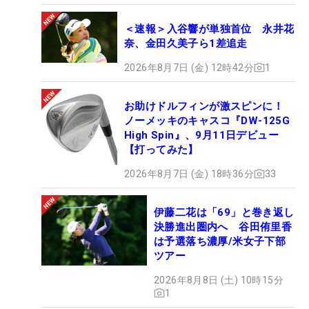
＜速報＞入谷響が単独首位 永井花
奈、金田久美子ら1差追走
2026年8月7日 (金) 12時42分
1
お助けドルフィンが激スピンに！
ノーメッキのキャスコ『DW-125G
High Spin』、9月11日デビュー
【打ってみた】
2026年8月7日 (金) 18時36分
33
伊藤二花は「69」と巻き返し
決勝進出圏内へ 谷田侑里香
は予選落ち濃厚/米女子下部
ツアー
2026年8月8日 (土) 10時15分
1