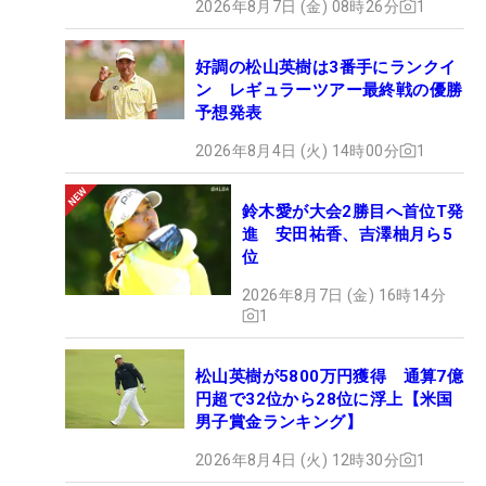
2026年8月7日 (金) 08時26分
1
好調の松山英樹は3番手にランクイ
ン レギュラーツアー最終戦の優勝
予想発表
2026年8月4日 (火) 14時00分
1
鈴木愛が大会2勝目へ首位T発
進 安田祐香、吉澤柚月ら5
位
2026年8月7日 (金) 16時14分
1
松山英樹が5800万円獲得 通算7億
円超で32位から28位に浮上【米国
男子賞金ランキング】
2026年8月4日 (火) 12時30分
1