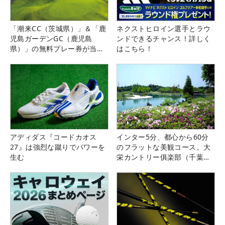
「潮来CC（茨城県）」＆「鹿
ネクストヒロイン選手とラウ
児島ガーデンGC（鹿児島
ンドできるチャンス！詳しく
県）」の無料プレー券が当た
はこちら！
る！！
アディダス『コードカオス
インター5分、都心から60分
27』は強烈な蹴りでパワーを
のフラットな美観コース。大
生む
栄カントリー俱楽部（千葉
県）