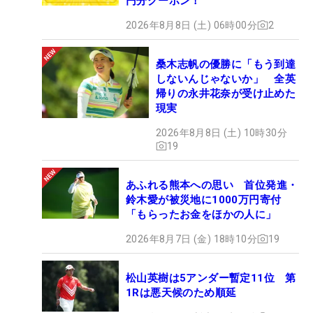
円分クーポン！
2026年8月8日 (土) 06時00分
2
桑木志帆の優勝に「もう到達
しないんじゃないか」 全英
帰りの永井花奈が受け止めた
現実
2026年8月8日 (土) 10時30分
19
あふれる熊本への思い 首位発進・
鈴木愛が被災地に1000万円寄付
「もらったお金をほかの人に」
2026年8月7日 (金) 18時10分
19
松山英樹は5アンダー暫定11位 第
1Rは悪天候のため順延