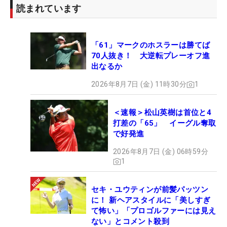
読まれています
「61」マークのホスラーは勝てば
70人抜き！ 大逆転プレーオフ進
出なるか
2026年8月7日 (金) 11時30分
1
＜速報＞松山英樹は首位と4
打差の「65」 イーグル奪取
で好発進
2026年8月7日 (金) 06時59分
1
セキ・ユウティンが前髪パッツン
に！ 新ヘアスタイルに「美しすぎ
て怖い」「プロゴルファーには見え
ない」とコメント殺到