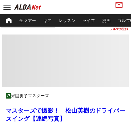
全ツアー
ギア
レッスン
ライフ
漫画
ゴルフ
メルマガ登録
マスターズ
米国男子
マスターズで撮影！ 松山英樹のドライバー
スイング【連続写真】