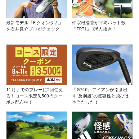
最新モデル『FJクオンタム』
仲宗根澄香が平均パット数
を石井良介プロがチェック
『TRTL』で6人抜き！
11月までのプレーに2回使え
『G740』アイアンが引き出
る！コース限定3,500円クー
す“反則級”の寛容性と飛びは
ポン配布中！
本当だった！