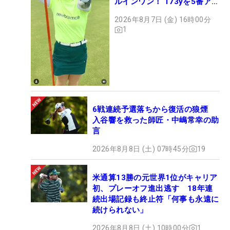
ルインワン！ 173yを5番アイ
アンで会心のショット
2026年8月7日 (金) 16時00分
1
6戦連続予選落ちから復活の狼煙
入谷響を救った師匠・中嶋常幸の助
言
2026年8月8日 (土) 07時45分
19
米通算13勝の元世界1位がキャリア
初、プレーオフ進出逃す 18年連
続出場記録も終止符「何事も永遠に
続けられない」
2026年8月8日 (土) 10時00分
1