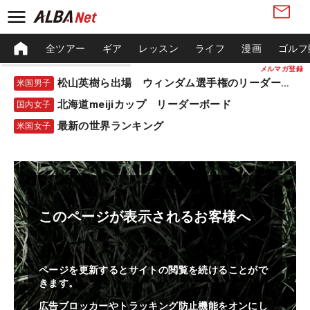
全ツアー
ギア
レッスン
ライフ
漫画
ゴルフ
メルマガ登録
松山英樹ら出場 ウィンダム選手権のリーダーボード
米国男子
北海道meijiカップ リーダーボード
国内女子
最新の世界ランキング
米国女子
このページが表示されるお客様へ
ページを更新するとサイトの閲覧を続けることがで
きます。
広告ブロッカーやトラッキング防止機能をオンにし