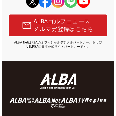
ALBAゴルフニュース
メルマガ登録はこちら
ALBA NetはR&Aのオフィシャルデジタルパートナー、および
USLPGAの日本公式サイトパートナーです。