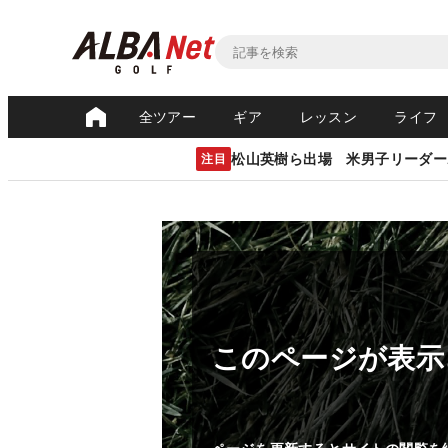
全ツアー
ギア
レッスン
ライフ
松山英樹ら出場 米男子リーダー
注目
このページが表示