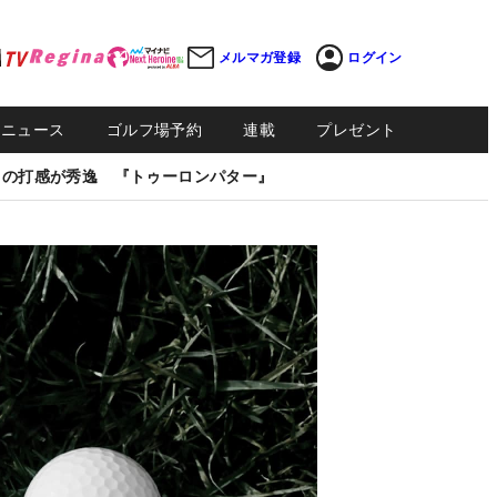
メルマガ登録
ログイン
Sニュース
ゴルフ場予約
連載
プレゼント
しの打感が秀逸 『トゥーロンパター』