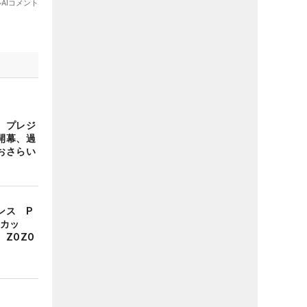
 プレジ
開幕、過
おさらい
ンス P
スカッ
ZOZO