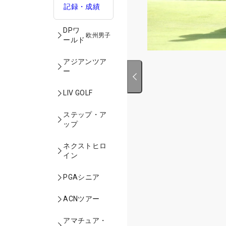
記録・成績
DPワ
欧州男子
ールド
アジアンツア
ー
LIV GOLF
ステップ・ア
ップ
ネクストヒロ
イン
PGAシニア
ACNツアー
アマチュア・