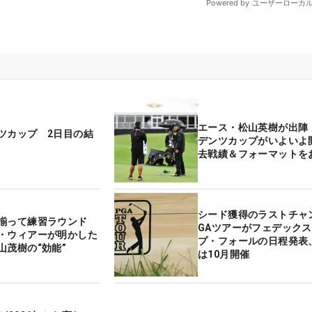
エース・松山英樹が出陣
ツカップ 2日目の結
デンツカップがいよいよ
去戦績＆フォーマットを
シード獲得のラストチャ
は揃って練習ラウンド
GAツアーがフェデック
・ウィアーが明かした
プ・フォールの日程発表、
山茂樹の“効能”
は10月開催