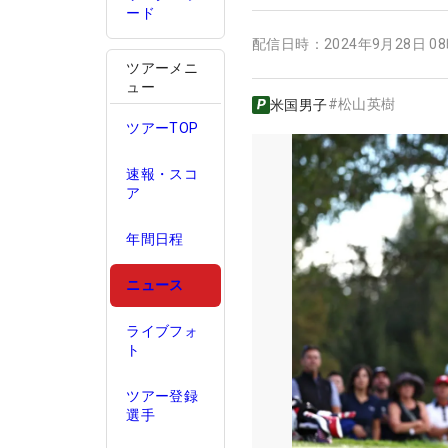
ード
配信日時：
2024年9月28日 0
ツアーメニ
ュー
#
松山英樹
米国男子
ツアーTOP
速報・スコ
ア
年間日程
ニュース
ライブフォ
ト
ツアー登録
選手