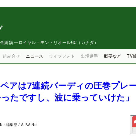
プ
金総額
―
ロイヤル・モントリオールGC（カナダ）
組み合せ
ニュース
ライブフォト
出場選手
概要など
TV
英樹ペアは7連続バーディの圧巻プレ
かったですし、波に乗っていけた」
 Net編集部
/
ALBA Net