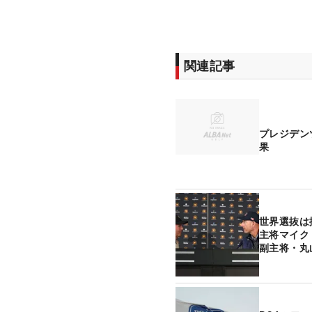
関連記事
プレジデン
果
世界選抜
主将マイク
副主将・丸