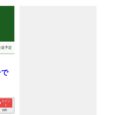
放送予定
ーで
コメン
ト
0
件