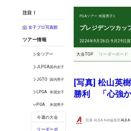
注目！
PGAツアー
米国男子
プレジデンツカッ
女子プロ写真館
ツアー情報
2024年9月26日-9月29日
賞
大会TOP
リーダーボード
全ツアー
JLPGA
国内女子
JGTO
国内男子
[写真] 松山
勝利 「心強
LPGA
米国女子
PGA
米国男子
今週の大会
所属
ALBA Net編集部
ALBA
リーダーボ