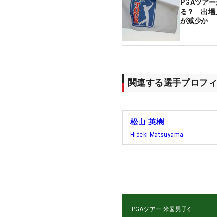
PGAツアー
る？ 出場
が減少か
関連する選手プロフィ
松山 英樹
Hideki Matsuyama
PGAツアー
米国男子