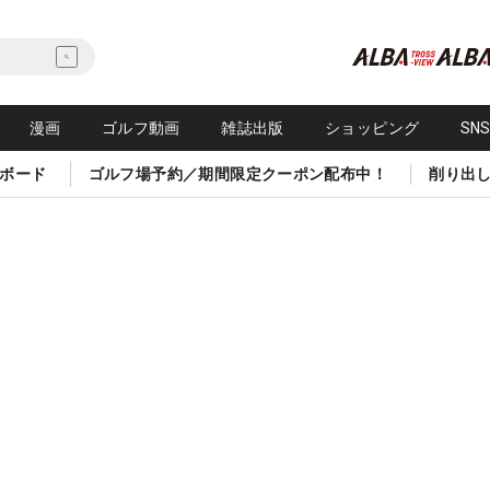
漫画
ゴルフ動画
雑誌出版
ショッピング
SN
ボード
ゴルフ場予約／期間限定クーポン配布中！
削り出