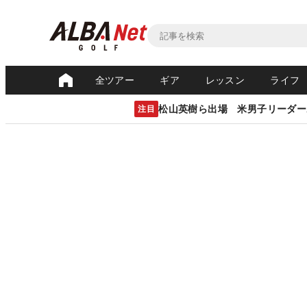
全ツアー
ギア
レッスン
ライフ
松山英樹ら出場 米男子リーダー
注目