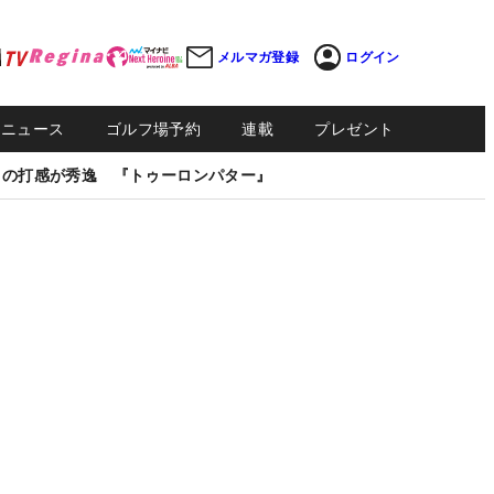
メルマガ登録
ログイン
Sニュース
ゴルフ場予約
連載
プレゼント
しの打感が秀逸 『トゥーロンパター』