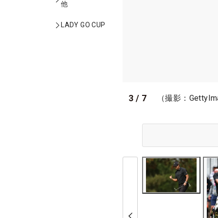
他
LADY GO CUP
3
/
7
（撮影：GettyIm