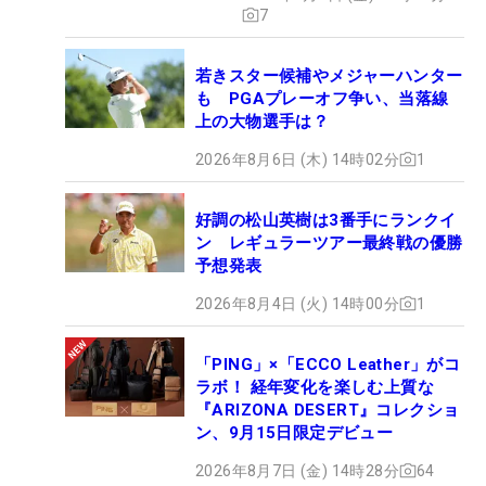
7
若きスター候補やメジャーハンター
も PGAプレーオフ争い、当落線
上の大物選手は？
2026年8月6日 (木) 14時02分
1
好調の松山英樹は3番手にランクイ
ン レギュラーツアー最終戦の優勝
予想発表
2026年8月4日 (火) 14時00分
1
「PING」×「ECCO Leather」がコ
ラボ！ 経年変化を楽しむ上質な
『ARIZONA DESERT』コレクショ
ン、9月15日限定デビュー
2026年8月7日 (金) 14時28分
64