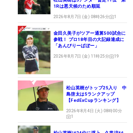
松山英樹は5アンダー暫定11位 第
1Rは悪天候のため順延
2026年8月7日 (金) 08時26分
1
金田久美子がツアー通算500試合に
参戦！ プロ18年目の大記録達成に
「あんびりーばぼー」
2026年8月7日 (金) 11時25分
19
松山英樹がトップ25入り 中
島啓太は5ランクアップ
【FedExCupランキング】
2026年8月4日 (火) 08時00分
1