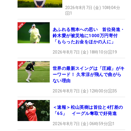
2026年8月7日 (金) 10時04分
1
あふれる熊本への思い 首位発進・
鈴木愛が被災地に1000万円寄付
「もらったお金をほかの人に」
2026年8月7日 (金) 18時10分
19
世界の最新スイングは「圧縮」がキ
ーワード！ 久常涼が飛んで曲がら
ない理由
2026年8月7日 (金) 12時00分
35
＜速報＞松山英樹は首位と4打差の
「65」 イーグル奪取で好発進
2026年8月7日 (金) 06時59分
1