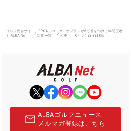
ゴルフ総合サイ
「PGA」の
V・ホブランが6打差をつけて年間王者
ト ALBA Net
写真一覧
へ王手 R・マキロイは8位
ALBAゴルフニュース
メルマガ登録はこちら