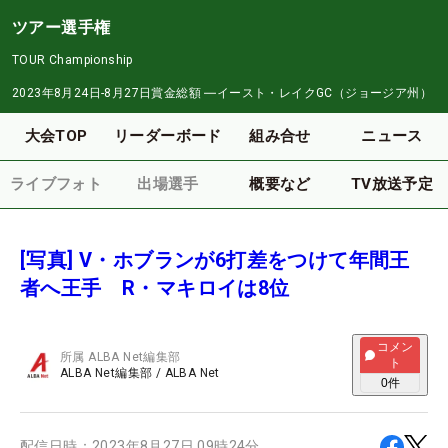
ツアー選手権
TOUR Championship
2023年8月24日-8月27日
賞金総額
―
イースト・レイクGC（ジョージア州）
大会TOP
リーダーボード
組み合せ
ニュース
ライブフォト
出場選手
概要など
TV放送予定
[写真] V・ホブランが6打差をつけて年間王
者へ王手 R・マキロイは8位
コメン
所属
ALBA Net編集部
ト
ALBA Net編集部
/
ALBA Net
0
件
配信日時：
2023年8月27日 09時24分