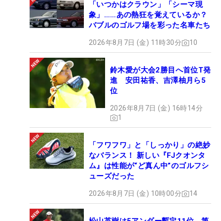
「いつかはクラウン」「シーマ現
象」……あの熱狂を覚えているか？
バブルのゴルフ場を彩った名車たち
2026年8月7日 (金) 11時30分
10
鈴木愛が大会2勝目へ首位T発
進 安田祐香、吉澤柚月ら5
位
2026年8月7日 (金) 16時14分
1
「フワフワ」と「しっかり」の絶妙
なバランス！ 新しい『FJクオンタ
ム』は性能が“ど真ん中”のゴルフシ
ューズだった
2026年8月7日 (金) 10時00分
14