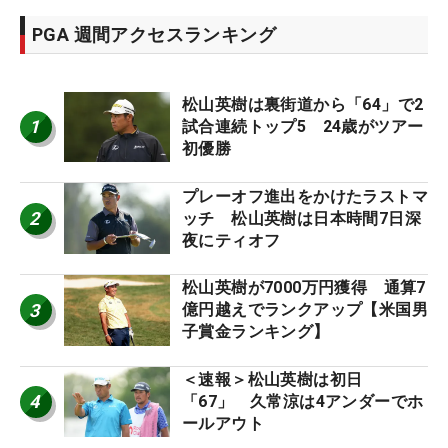
PGA 週間アクセスランキング
松山英樹は裏街道から「64」で2
1
試合連続トップ5 24歳がツアー
初優勝
プレーオフ進出をかけたラストマ
2
ッチ 松山英樹は日本時間7日深
夜にティオフ
松山英樹が7000万円獲得 通算7
3
億円越えでランクアップ【米国男
子賞金ランキング】
＜速報＞松山英樹は初日
4
「67」 久常涼は4アンダーでホ
ールアウト