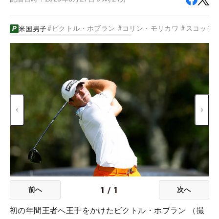
#
ビクトル・ホブラン
#
コリン・モリカワ
#
スコッテ
米国男子
1
/
1
前へ
次へ
初の年間王者へ王手をかけたビクトル・ホブラン （撮