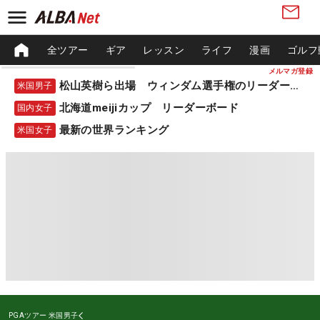
全ツアー
ギア
レッスン
ライフ
漫画
ゴルフ
メルマガ登録
松山英樹ら出場 ウィンダム選手権のリーダーボード
米国男子
北海道meijiカップ リーダーボード
国内女子
最新の世界ランキング
米国女子
PGAツアー
米国男子