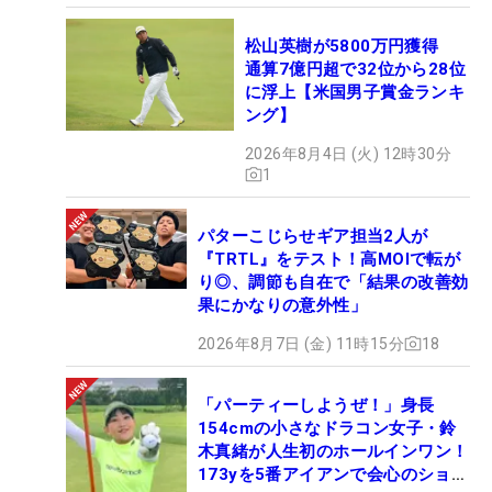
松山英樹が5800万円獲得
通算7億円超で32位から28位
に浮上【米国男子賞金ランキ
ング】
2026年8月4日 (火) 12時30分
1
パターこじらせギア担当2人が
『TRTL』をテスト！高MOIで転が
り◎、調節も自在で「結果の改善効
果にかなりの意外性」
2026年8月7日 (金) 11時15分
18
「パーティーしようぜ！」身長
154cmの小さなドラコン女子・鈴
木真緒が人生初のホールインワン！
173yを5番アイアンで会心のショッ