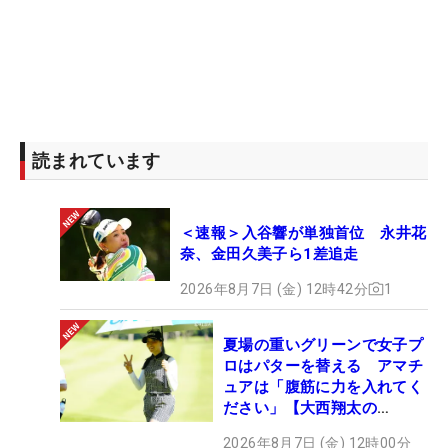
読まれています
＜速報＞入谷響が単独首位 永井花
奈、金田久美子ら1差追走
2026年8月7日 (金) 12時42分
1
夏場の重いグリーンで女子プ
ロはパターを替える アマチ
ュアは「腹筋に力を入れてく
ださい」【大西翔太の
HOTSHOT】
2026年8月7日 (金) 12時00分