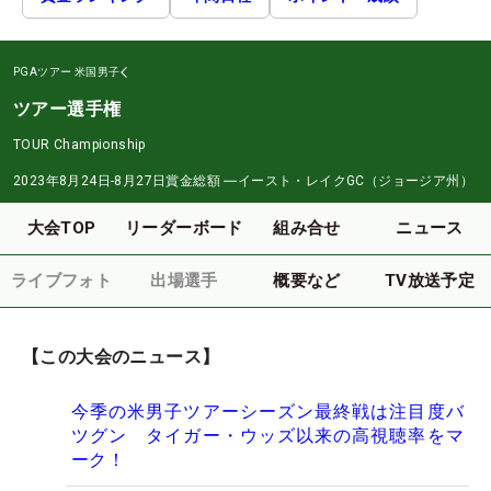
PGAツアー
米国男子
ツアー選手権
TOUR Championship
2023年8月24日-8月27日
賞金総額
―
イースト・レイクGC（ジョージア州）
大会TOP
リーダーボード
組み合せ
ニュース
ライブフォト
出場選手
概要など
TV放送予定
【この大会のニュース】
今季の米男子ツアーシーズン最終戦は注目度バ
ツグン タイガー・ウッズ以来の高視聴率をマ
ーク！