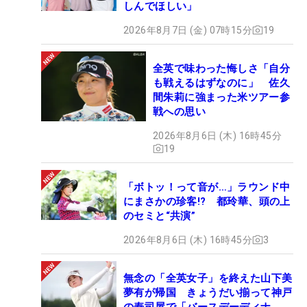
しんでほしい」
2026年8月7日 (金) 07時15分
19
全英で味わった悔しさ「自分
も戦えるはずなのに」 佐久
間朱莉に強まった米ツアー参
戦への思い
2026年8月6日 (木) 16時45分
19
「ボトッ！って音が…」ラウンド中
にまさかの珍客!? 都玲華、頭の上
のセミと“共演”
2026年8月6日 (木) 16時45分
3
無念の「全英女子」を終えた山下美
夢有が帰国 きょうだい揃って神戸
の寿司屋で「バースデーディナ