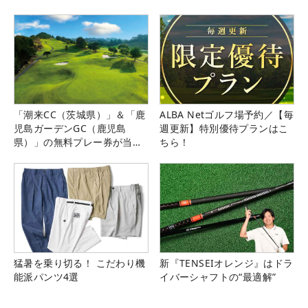
「潮来CC（茨城県）」＆「鹿
ALBA Netゴルフ場予約／【毎
児島ガーデンGC（鹿児島
週更新】特別優待プランはこ
県）」の無料プレー券が当た
ちら！
る！！
猛暑を乗り切る！ こだわり機
新『TENSEIオレンジ』はドラ
能派パンツ4選
イバーシャフトの“最適解”