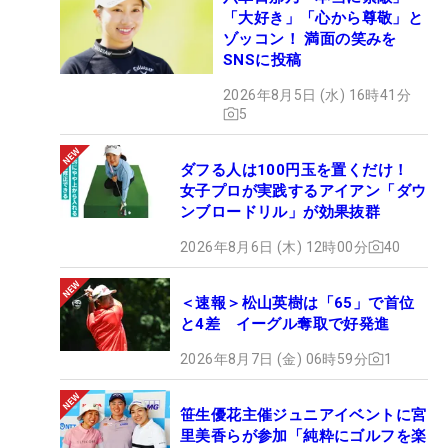
「大好き」「心から尊敬」と
ゾッコン！ 満面の笑みを
SNSに投稿
2026年8月5日 (水) 16時41分
5
ダフる人は100円玉を置くだけ！
女子プロが実践するアイアン「ダウ
ンブロードリル」が効果抜群
2026年8月6日 (木) 12時00分
40
＜速報＞松山英樹は「65」で首位
と4差 イーグル奪取で好発進
2026年8月7日 (金) 06時59分
1
笹生優花主催ジュニアイベントに宮
里美香らが参加「純粋にゴルフを楽