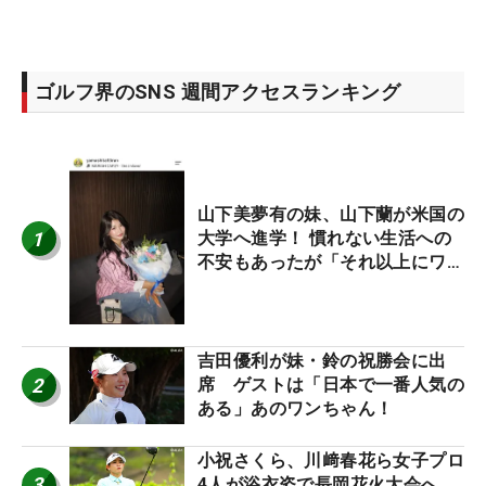
ゴルフ界のSNS 週間アクセスランキング
山下美夢有の妹、山下蘭が米国の
1
大学へ進学！ 慣れない生活への
不安もあったが「それ以上にワク
ワクしています」
吉田優利が妹・鈴の祝勝会に出
2
席 ゲストは「日本で一番人気の
ある」あのワンちゃん！
小祝さくら、川﨑春花ら女子プロ
3
4人が浴衣姿で長岡花火大会へ