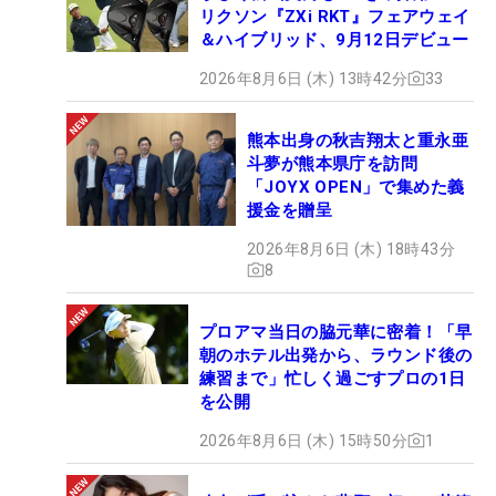
リクソン『ZXi RKT』フェアウェイ
＆ハイブリッド、9月12日デビュー
2026年8月6日 (木) 13時42分
33
熊本出身の秋吉翔太と重永亜
斗夢が熊本県庁を訪問
「JOYX OPEN」で集めた義
援金を贈呈
2026年8月6日 (木) 18時43分
8
プロアマ当日の脇元華に密着！「早
朝のホテル出発から、ラウンド後の
練習まで」忙しく過ごすプロの1日
を公開
2026年8月6日 (木) 15時50分
1