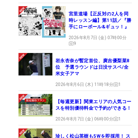
宮里道場【正反対の2人を同
時レッスン編】第11話／『勝
手にローボール&ギュッ！』
2026年8月7日 (金) 07時00分
9
岩永杏奈が暫定首位、廣吉優梨菜8
位 予選ラウンドは日没サスペ/全
米女子アマ
2026年8月6日 (木) 11時18分
1
【毎週更新】関東エリアの人気コー
スを特別優待料金で予約ができる！
2026年8月7日 (金) 06時00分
1
珍しく松山英樹も5Wを即採用！ ス