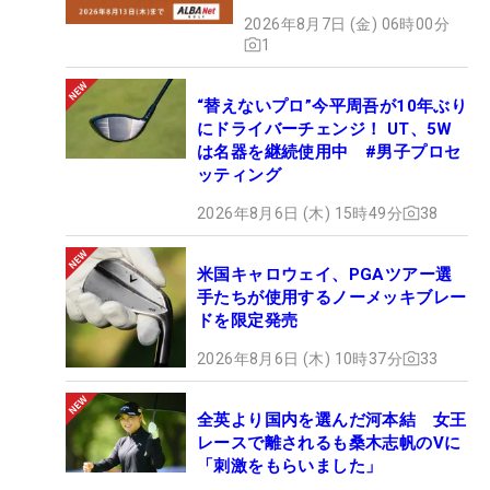
2026年8月7日 (金) 06時00分
1
“替えないプロ”今平周吾が10年ぶり
にドライバーチェンジ！ UT、5W
は名器を継続使用中 #男子プロセ
ッティング
2026年8月6日 (木) 15時49分
38
米国キャロウェイ、PGAツアー選
手たちが使用するノーメッキブレー
ドを限定発売
2026年8月6日 (木) 10時37分
33
全英より国内を選んだ河本結 女王
レースで離されるも桑木志帆のVに
「刺激をもらいました」