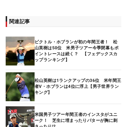
関連記事
ビクトル・ホブランが初の年間王者！ 松
山英樹は50位 米男子ツアー今季閉幕もポ
イントレースは続く？ 【フェデックスカ
ップランキング】
松山英樹は1ランクアップの36位 米年間王
者V・ホブランは4位に浮上【男子世界ラン
キング】
米国男子ツアー年間王者のインスタがユニ
ーク！ 芝生に埋まったりパターが胸に刺
さったり!?