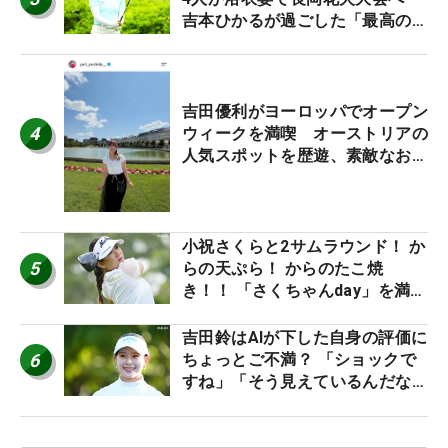
吉本ひかるが過ごした「最高の夏
休み！」
吉田優利がヨーロッパでオープン
4
ウィークを満喫 オーストリアの
人気スポットを歴遊、素敵なお土
産もゲット！
小祝さくらと2サムラウンド！ か
5
らの天ぷら！ からのたこ焼
き！！ 「さくちゃんday」を満喫
した吉本ひかるの福岡遠征最終日
吉田鈴はAIが下した自身の評価に
6
ちょっとご不満？ 「ショックで
すね」「そう見えているんだなぁ
って思いましたっ！」