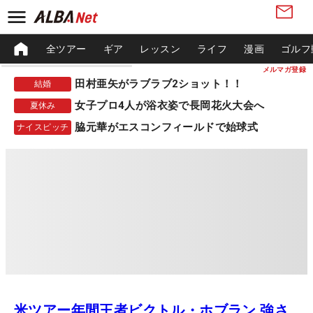
全ツアー
ギア
レッスン
ライフ
漫画
ゴルフ
メルマガ登録
田村亜矢がラブラブ2ショット！！
結婚
女子プロ4人が浴衣姿で長岡花火大会へ
夏休み
脇元華がエスコンフィールドで始球式
ナイスピッチ
米ツアー年間王者ビクトル・ホブラン 強さ