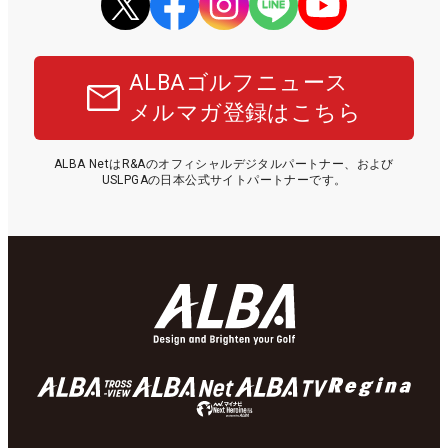
ALBAゴルフニュース
メルマガ登録はこちら
ALBA NetはR&Aのオフィシャルデジタルパートナー、および
USLPGAの日本公式サイトパートナーです。