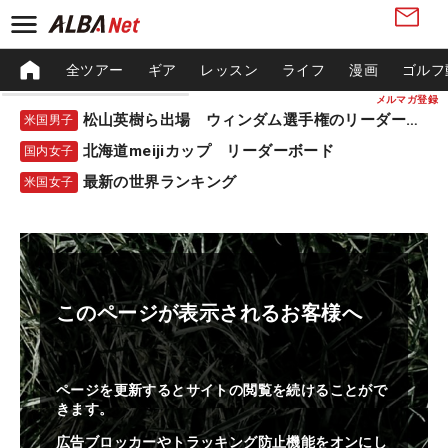
全ツアー
ギア
レッスン
ライフ
漫画
ゴルフ
メルマガ登録
松山英樹ら出場 ウィンダム選手権のリーダーボード
米国男子
北海道meijiカップ リーダーボード
国内女子
最新の世界ランキング
米国女子
このページが表示されるお客様へ
ページを更新するとサイトの閲覧を続けることがで
きます。
広告ブロッカーやトラッキング防止機能をオンにし