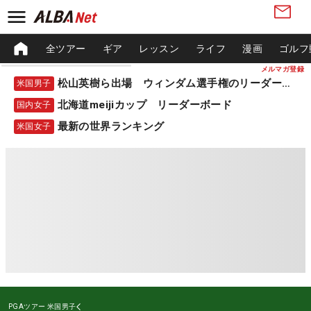
全ツアー
ギア
レッスン
ライフ
漫画
ゴルフ
メルマガ登録
松山英樹ら出場 ウィンダム選手権のリーダーボード
米国男子
北海道meijiカップ リーダーボード
国内女子
最新の世界ランキング
米国女子
PGAツアー
米国男子