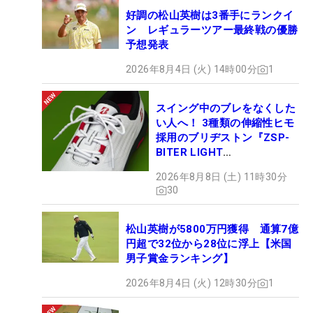
好調の松山英樹は3番手にランクイ
ン レギュラーツアー最終戦の優勝
予想発表
2026年8月4日 (火) 14時00分
1
スイング中のブレをなくした
い人へ！ 3種類の伸縮性ヒモ
採用のブリヂストン『ZSP-
BITER LIGHT
MAGICLACE』、8月8日デビ
2026年8月8日 (土) 11時30分
ュー
30
松山英樹が5800万円獲得 通算7億
円超で32位から28位に浮上【米国
男子賞金ランキング】
2026年8月4日 (火) 12時30分
1