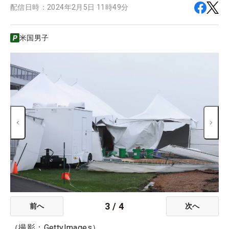
配信日時：
2024年2月5日 11時49分
米国男子
3
/
4
前へ
次へ
（撮影：GettyImages）