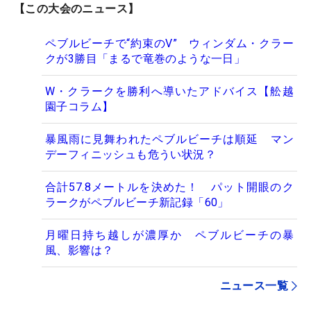
【この大会のニュース】
ペブルビーチで“約束のV” ウィンダム・クラー
クが3勝目「まるで竜巻のような一日」
W・クラークを勝利へ導いたアドバイス【舩越
園子コラム】
暴風雨に見舞われたペブルビーチは順延 マン
デーフィニッシュも危うい状況？
合計57.8メートルを決めた！ パット開眼のク
ラークがペブルビーチ新記録「60」
月曜日持ち越しが濃厚か ペブルビーチの暴
風、影響は？
ニュース一覧