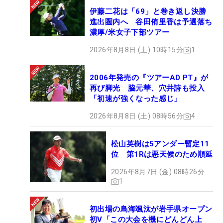
伊藤二花は「69」と巻き返し決勝
進出圏内へ 谷田侑里香は予選落ち
濃厚/米女子下部ツアー
2026年8月8日 (土) 10時15分
1
2006年発売の『ツアーAD PT』が
再び脚光 脇元華、穴井詩も投入
「初速が強くなった感じ」
2026年8月8日 (土) 08時56分
4
松山英樹は5アンダー暫定11
位 第1Rは悪天候のため順延
2026年8月7日 (金) 08時26分
1
初出場の鳥海颯汰が岩手県オープン
初V「この大会を機にどんどん上