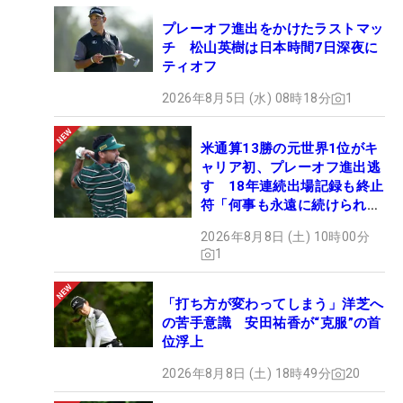
プレーオフ進出をかけたラストマッ
チ 松山英樹は日本時間7日深夜に
ティオフ
2026年8月5日 (水) 08時18分
1
米通算13勝の元世界1位がキ
ャリア初、プレーオフ進出逃
す 18年連続出場記録も終止
符「何事も永遠に続けられな
い」
2026年8月8日 (土) 10時00分
1
「打ち方が変わってしまう」洋芝へ
の苦手意識 安田祐香が“克服”の首
位浮上
2026年8月8日 (土) 18時49分
20