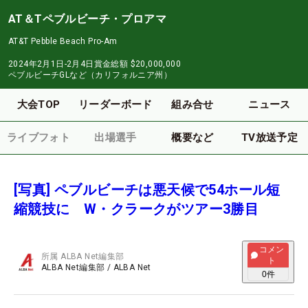
AT＆Tペブルビーチ・プロアマ
AT&T Pebble Beach Pro-Am
2024年2月1日-2月4日
賞金総額
$20,000,000
ペブルビーチGLなど（カリフォルニア州）
大会TOP
リーダーボード
組み合せ
ニュース
ライブフォト
出場選手
概要など
TV放送予定
[写真] ペブルビーチは悪天候で54ホール短
縮競技に W・クラークがツアー3勝目
コメン
所属
ALBA Net編集部
ト
ALBA Net編集部
/
ALBA Net
0
件