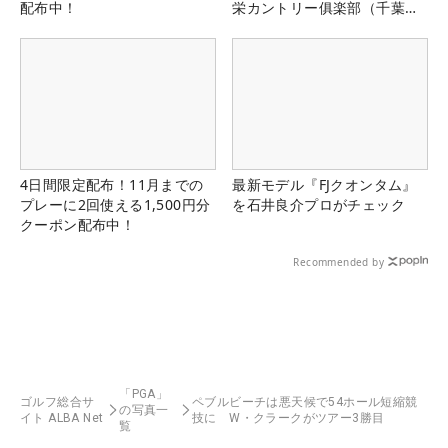
配布中！
栄カントリー俱楽部（千葉
県）
4日間限定配布！11月までの
最新モデル『FJクオンタム』
プレーに2回使える1,500円分
を石井良介プロがチェック
クーポン配布中！
Recommended by
「PGA」
ゴルフ総合サ
ペブルビーチは悪天候で54ホール短縮競
の写真一
イト ALBA Net
技に W・クラークがツアー3勝目
覧