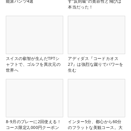
能派パンツ4選
す“反則級”の寛容性と飛びは
本当だった！
スイスの叡智が生んだTPTシ
アディダス『コードカオス
ャフトで、ゴルフを異次元の
27』は強烈な蹴りでパワーを
世界へ
生む
8-9月のプレーに2回使える！
インター5分、都心から60分
コース限定2,000円クーポン
のフラットな美観コース。大