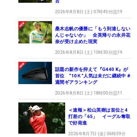
言
2026年8月8日 (土) 07時45分
19
桑木志帆の優勝に「もう到達しない
んじゃないか」 全英帰りの永井花
奈が受け止めた現実
2026年8月8日 (土) 10時30分
19
話題の新作を抑えて『G440 K』が
首位 “10Ｋ”人気は未だに継続中 #
週間ギアランキング
2026年8月8日 (土) 18時00分
11
＜速報＞松山英樹は首位と4
打差の「65」 イーグル奪取
で好発進
2026年8月7日 (金) 06時59分