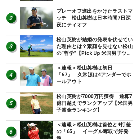
プレーオフ進出をかけたラストマ
2
ッチ 松山英樹は日本時間7日深
夜にティオフ
松山英樹が結婚の発表を伏せてい
3
た理由とは？素顔を見せない松山
の“哲学”【Pick Up 米国男子ツア
ー十大ニュース】
＜速報＞松山英樹は初日
4
「67」 久常涼は4アンダーでホ
ールアウト
松山英樹が7000万円獲得 通算7
5
億円越えでランクアップ【米国男
子賞金ランキング】
＜速報＞松山英樹は首位と4打差
6
の「65」 イーグル奪取で好発
進