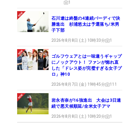
1
石川遼は終盤の4連続バーディで決
勝進出 杉浦悠太は予選落ち/米男
子下部
2026年8月8日 (土) 10時33分
1
ゴルフウェアとは一味違うギャップ
にノックアウト！ ファンが惚れ直
した「ドレス姿が完璧すぎる女子プ
ロ」神10
2026年8月7日 (金) 19時45分
111
岩永杏奈が16強進出 大会は3日連
続で悪天候順延/全米女子アマ
2026年8月8日 (土) 10時20分
1