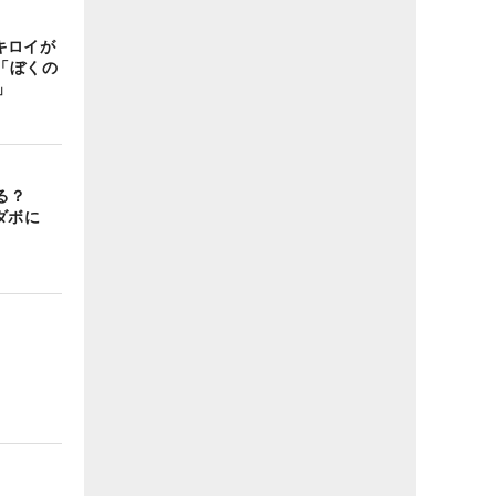
マキロイが
「ぼくの
」
る？
ダボに