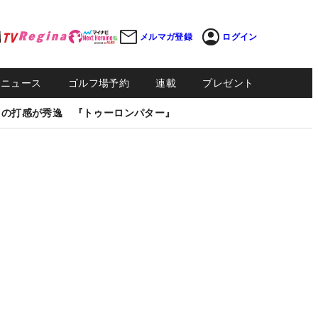
メルマガ登録
ログイン
Sニュース
ゴルフ場予約
連載
プレゼント
しの打感が秀逸 『トゥーロンパター』