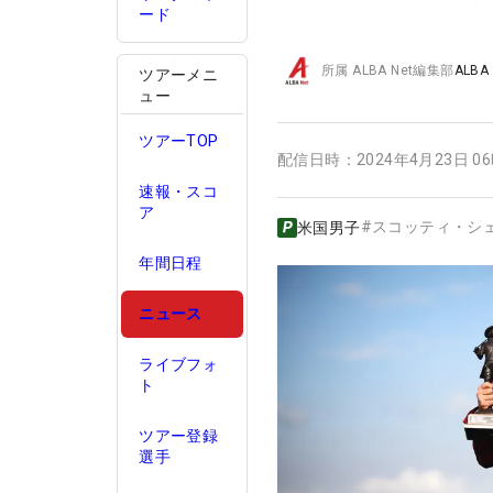
ード
所属
ALBA Net編集部
ALBA
ツアーメニ
ュー
ツアーTOP
配信日時：
2024年4月23日 0
速報・スコ
ア
#
スコッティ・シ
米国男子
年間日程
ニュース
ライブフォ
ト
ツアー登録
選手