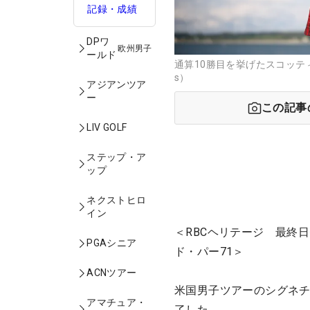
記録・成績
DPワ
欧州男子
ールド
通算10勝目を挙げたスコッティ・
s）
アジアンツア
ー
この記事
LIV GOLF
ステップ・ア
ップ
ネクストヒロ
イン
＜RBCヘリテージ 最終日
PGAシニア
ド・パー71＞
ACNツアー
米国男子ツアーのシグネチ
アマチュア・
了した。