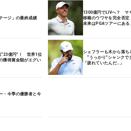
1300億円でLIVへ？ 
リテージ」の最終成績
移籍のウワサを完全否定
未来はPGAツアーにある
シェフラーも木から落ち
“23億円”！ 世界1位
“うっかり”シャンクで
の獲得賞金額がエグい
「疲れていたんだ…」
ー・今季の優勝者と今