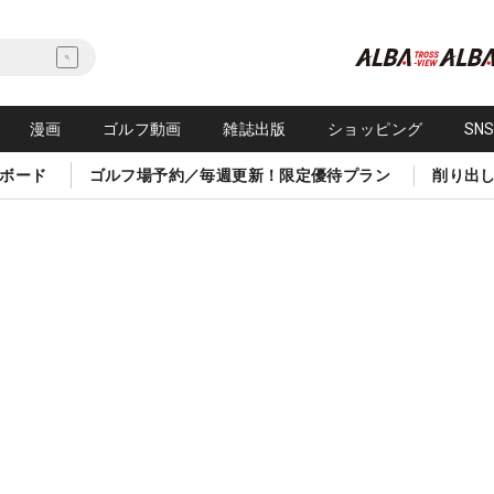
漫画
ゴルフ動画
雑誌出版
ショッピング
SN
ボード
ゴルフ場予約／毎週更新！限定優待プラン
削り出