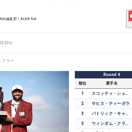
 Net編集部
/
ALBA Net
6時30分
ェフラー
Round
4
順位
選手名
1
スコッティ・シェフラー
2
サヒス・ティーガラ
3
パトリック・キャントレー
3
ウィンダム・クラーク