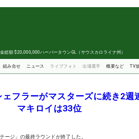
金総額
$20,000,000
ハーバータウンGL（サウスカロライナ州）
組み合せ
ニュース
ライブフォト
出場選手
概要など
TV
シェフラーがマスターズに続き2週
目 マキロイは33位
リテージ」の最終ラウンドが終了した。