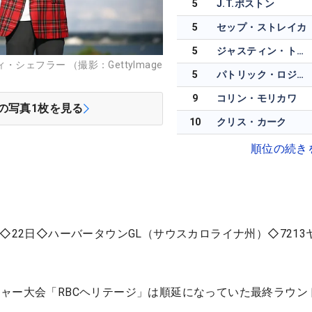
5
J.T.ポストン
5
セップ・ストレイカ
5
ジャスティン・トーマス
シェフラー （撮影：GettyImage
5
パトリック・ロジャース
9
コリン・モリカワ
の写真
1
枚を見る
10
クリス・カーク
順位の続き
◇22日◇ハーバータウンGL（サウスカロライナ州）◇7213
ャー大会「RBCヘリテージ」は順延になっていた最終ラウン