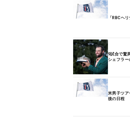
「RBCヘ
9試合で驚異
シェフラー
米男子ツア
後の日程