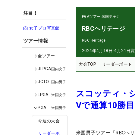
注目！
PGAツアー
米国男子
RBCヘリテージ
女子プロ写真館
ツアー情報
RBC Heritage
2024年4月18日-4月21日
賞
全ツアー
大会TOP
リーダーボード
JLPGA
国内女子
JGTO
国内男子
スコッティ・
LPGA
米国女子
Vで通算10勝
PGA
米国男子
今週の大会
米国男子ツアー「RBCヘ
リーダーボ