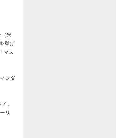
ー（米
目を挙げ
「マス
ウィンダ
タイ、
ローリ