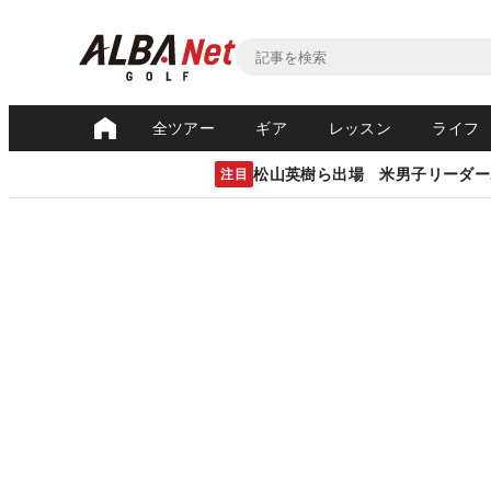
全ツアー
ギア
レッスン
ライフ
松山英樹ら出場 米男子リーダー
注目