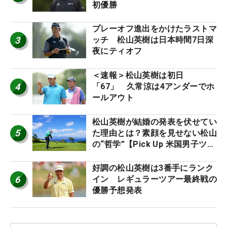
初優勝
プレーオフ進出をかけたラストマ
3
ッチ 松山英樹は日本時間7日深
夜にティオフ
＜速報＞松山英樹は初日
4
「67」 久常涼は4アンダーでホ
ールアウト
松山英樹が結婚の発表を伏せてい
5
た理由とは？素顔を見せない松山
の“哲学”【Pick Up 米国男子ツア
ー十大ニュース】
好調の松山英樹は3番手にランク
6
イン レギュラーツアー最終戦の
優勝予想発表