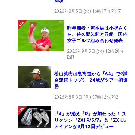
満喫
2026年8月5日 (水) 16時17分
17
昨年覇者・河本結は小祝さく
ら、佐久間朱莉と同組 国内
女子ゴルフ組み合わせ発表
2026年8月5日 (水) 12時20分
1
松山英樹は裏街道から「64」で2試
合連続トップ5 24歳がツアー初優
勝
2026年8月3日 (月) 07時12分
2
『4』が消え『R』が加わった！ ス
リクソン『ZXi R/5/7』＆『ZXiU』
アイアンが9月12日デビュー