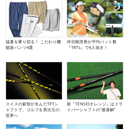
猛暑を乗り切る！ こだわり機
仲宗根澄香が平均パット数
能派パンツ4選
『TRTL』で6人抜き！
スイスの叡智が生んだTPTシ
新『TENSEIオレンジ』はドラ
ャフトで、ゴルフを異次元の
イバーシャフトの“最適解”
世界へ