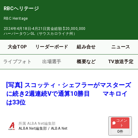
RBCヘリテージ
RBC Heritage
2024年4月18日-4月21日
賞金総額
$20,000,000
ハーバータウンGL（サウスカロライナ州）
大会TOP
リーダーボード
組み合せ
ニュース
ライブフォト
出場選手
概要など
TV放送予定
[写真] スコッティ・シェフラーがマスターズ
に続き2週連続Vで通算10勝目 マキロイ
は33位
コメン
所属
ALBA Net編集部
ト
ALBA Net編集部
/
ALBA Net
0
件