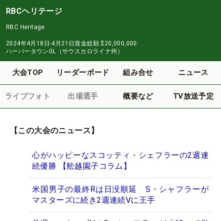
RBCヘリテージ
RBC Heritage
2024年4月18日-4月21日
賞金総額
$20,000,000
ハーバータウンGL（サウスカロライナ州）
大会TOP
リーダーボード
組み合せ
ニュース
ライブフォト
出場選手
概要など
TV放送予定
【この大会のニュース】
心がハッピーなスコッティ・シェフラーの2週連
続優勝 【舩越園子コラム】
米国男子の最終Rは日没順延 S・シャフラーが
マスターズに続き2週連続Vに王手