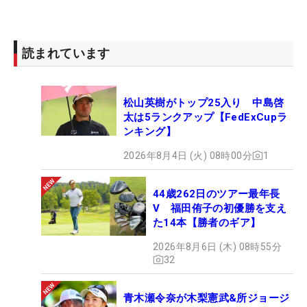
読まれています
松山英樹がトップ25入り 中島啓
太は5ランクアップ【FedExCupラ
ンキング】
2026年8月4日 (火) 08時00分
1
44歳262日のツアー最年長
V 福田侑子の初優勝を支え
た14本【勝者のギア】
2026年8月6日 (木) 08時55分
32
青木瀬令奈が木梨憲武&所ジョージ