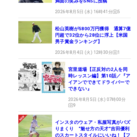
満面の笑みをSNSに投稿
2026年8月5日 (水) 16時41分
5
松山英樹が5800万円獲得 通算7億
円超で32位から28位に浮上【米国
男子賞金ランキング】
2026年8月4日 (火) 12時30分
1
宮里道場【正反対の2人を同
時レッスン編】第10話／『ア
イアンでできてドライバーで
できない』
2026年8月5日 (水) 07時00分
9
インスタのウェア・私服写真がバズ
りまくり “魅せ方の天才”吉田優利
のスカートスタイルにいいね！【フ