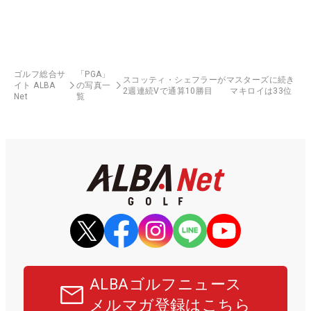
ゴルフ総合サ
「PGA」
スコッティ・シェフラーがマスターズに続き
イト ALBA
の写真一
2週連続Vで通算10勝目 マキロイは33位
Net
覧
ALBAゴルフニュース
メルマガ登録はこちら