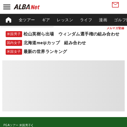
全ツアー
ギア
レッスン
ライフ
漫画
ゴルフ
メルマガ登録
松山英樹ら出場 ウィンダム選手権の組み合わせ
米国男子
北海道meijiカップ 組み合わせ
国内女子
最新の世界ランキング
米国女子
PGAツアー
米国男子