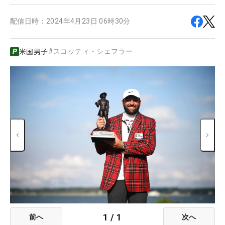
配信日時：
2024年4月23日 06時30分
#
スコッティ・シェフラー
米国男子
1
/
1
前へ
次へ