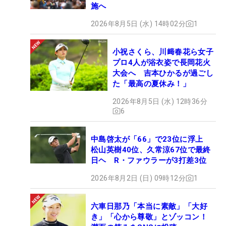
施へ
2026年8月5日 (水) 14時02分
1
小祝さくら、川﨑春花ら女子
プロ4人が浴衣姿で長岡花火
大会へ 吉本ひかるが過ごし
た「最高の夏休み！」
2026年8月5日 (水) 12時36分
6
中島啓太が「66」で23位に浮上
松山英樹40位、久常涼67位で最終
日ヘ R・ファウラーが3打差3位
2026年8月2日 (日) 09時12分
1
六車日那乃「本当に素敵」「大好
き」「心から尊敬」とゾッコン！