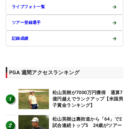
→
ライブフォト一覧
→
ツアー登録選手
→
記録成績
PGA 週間アクセスランキング
松山英樹が7000万円獲得 通算7
1
億円越えでランクアップ【米国男
子賞金ランキング】
松山英樹は裏街道から「64」で2
2
試合連続トップ5 24歳がツアー