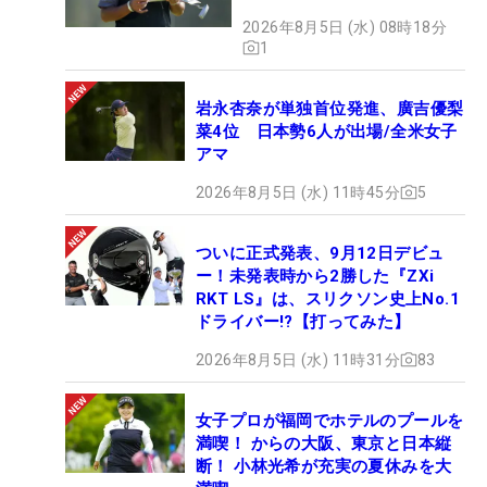
2026年8月5日 (水) 08時18分
1
岩永杏奈が単独首位発進、廣吉優梨
菜4位 日本勢6人が出場/全米女子
アマ
2026年8月5日 (水) 11時45分
5
ついに正式発表、9月12日デビュ
ー！未発表時から2勝した『ZXi
RKT LS』は、スリクソン史上No.1
ドライバー!?【打ってみた】
2026年8月5日 (水) 11時31分
83
女子プロが福岡でホテルのプールを
満喫！ からの大阪、東京と日本縦
断！ 小林光希が充実の夏休みを大