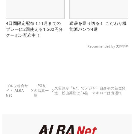
4日間限定配布！11月までの
猛暑を乗り切る！ こだわり機
プレーに2回使える1,500円分
能派パンツ4選
クーポン配布中！
Recommended by
ゴルフ総合サ
「PGA」
久常涼が「67」でメジャー自身初の首位発
イト ALBA
の写真一
進 松山英樹は34位 マキロイは出遅れ
Net
覧