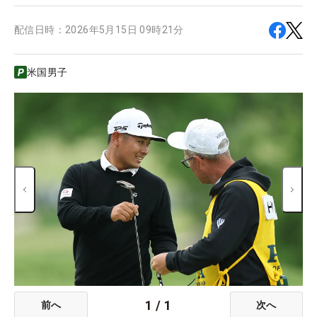
配信日時：
2026年5月15日 09時21分
米国男子
1
/
1
前へ
次へ