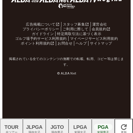
広告掲載について
スタッフ募集
運営会社
プライバシーポリシー
ご利用に際して
会員規約
ガイドライン
特定商取引法に基づく表示
ゴルフ場予約サービス利用規約
マイページサービス利用規約
ポイント利用規約
お問合せ
ヘルプ
サイトマップ
掲載されている全てのコンテンツの無断での転載、転用、コピー等は禁じま
す。
© ALBA Net
TOUR
JLPGA
JGTO
LPGA
PGA
閉じる
全ツアー
国内女子
国内男子
米国女子
米国男子
更新