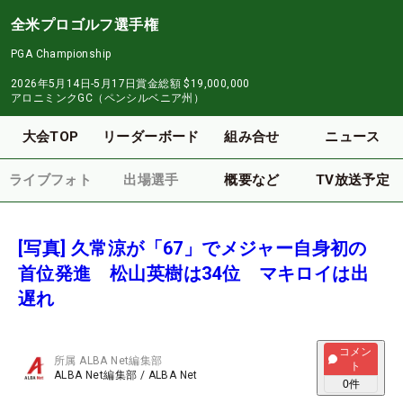
全米プロゴルフ選手権
PGA Championship
2026年5月14日-5月17日
賞金総額
$19,000,000
アロニミンクGC（ペンシルベニア州）
大会TOP
リーダーボード
組み合せ
ニュース
ライブフォト
出場選手
概要など
TV放送予定
[写真] 久常涼が「67」でメジャー自身初の
首位発進 松山英樹は34位 マキロイは出
遅れ
コメン
所属
ALBA Net編集部
ト
ALBA Net編集部
/
ALBA Net
0
件