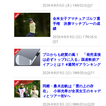
2026年8月6日 (木) 14時02分
1
全米女子アマチュアゴルフ選
手権 決勝マッチプレーの成
績
2026年8月9日 (日) 17時26分
1
プロからも絶賛の嵐！ 「発売直後
は必ずトップ3に入る」国産軟鉄ア
イアンとは？ #週間ギアランキング
2026年8月9日 (日) 18時00分
11
同郷・桑木志帆は「雲の上の存
在」 小林光希が全英女王のキャデ
ィとツアー初Vへ
2026年8月9日 (日) 08時03分
20