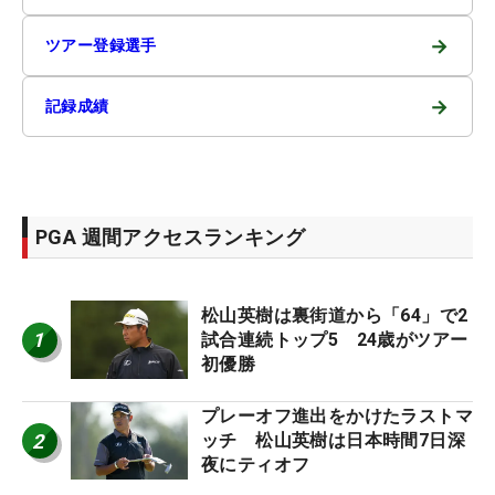
→
ツアー登録選手
→
記録成績
PGA 週間アクセスランキング
松山英樹は裏街道から「64」で2
1
試合連続トップ5 24歳がツアー
初優勝
プレーオフ進出をかけたラストマ
2
ッチ 松山英樹は日本時間7日深
夜にティオフ