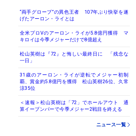
“両手グローブ”の異色王者 107年ぶり快挙を遂
げたアーロン・ライとは
全米プロVのアーロン・ライが5.8億円獲得 マ
キロイは今季メジャーだけで8億超え
松山英樹は『72』と悔しい最終日に 「残念な
一日」
31歳のアーロン・ライが逆転でメジャー初制
覇、賞金約5.8億円を獲得 松山英樹26位、久常
涼35位
＜速報＞松山英樹は「72」でホールアウト 通
算イーブンパーで今季メジャー2戦目を終える
ニュース一覧