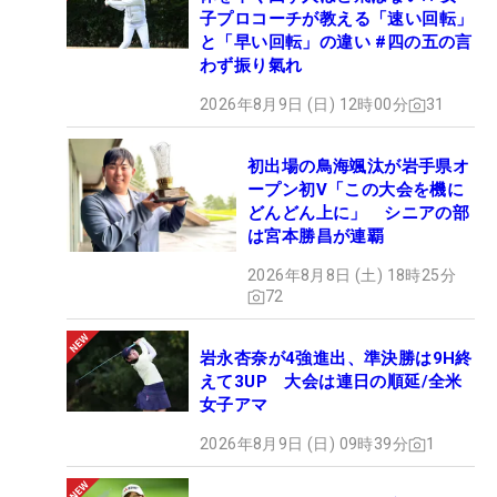
子プロコーチが教える「速い回転」
と「早い回転」の違い #四の五の言
わず振り氣れ
2026年8月9日 (日) 12時00分
31
初出場の鳥海颯汰が岩手県オ
ープン初V「この大会を機に
どんどん上に」 シニアの部
は宮本勝昌が連覇
2026年8月8日 (土) 18時25分
72
岩永杏奈が4強進出、準決勝は9H終
えて3UP 大会は連日の順延/全米
女子アマ
2026年8月9日 (日) 09時39分
1