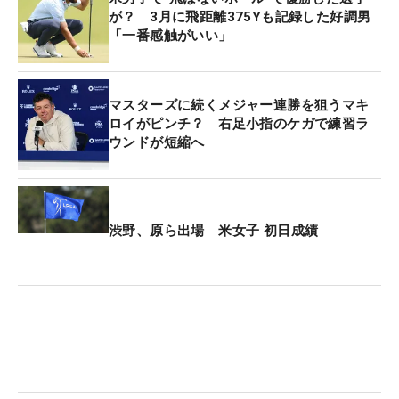
が？ 3月に飛距離375Yも記録した好調男
「一番感触がいい」
マスターズに続くメジャー連勝を狙うマキ
ロイがピンチ？ 右足小指のケガで練習ラ
ウンドが短縮へ
渋野、原ら出場 米女子 初日成績