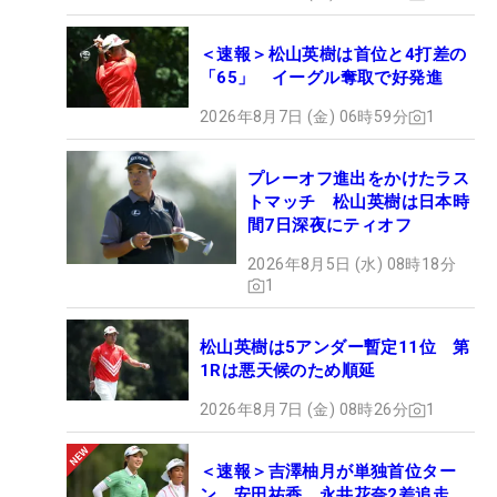
＜速報＞松山英樹は首位と4打差の
「65」 イーグル奪取で好発進
2026年8月7日 (金) 06時59分
1
プレーオフ進出をかけたラス
トマッチ 松山英樹は日本時
間7日深夜にティオフ
2026年8月5日 (水) 08時18分
1
松山英樹は5アンダー暫定11位 第
1Rは悪天候のため順延
2026年8月7日 (金) 08時26分
1
＜速報＞吉澤柚月が単独首位ター
ン 安田祐香、永井花奈2差追走