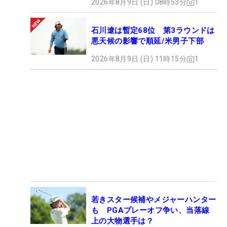
2026年8月9日 (日) 08時53分
1
石川遼は暫定68位 第3ラウンドは
悪天候の影響で順延/米男子下部
2026年8月9日 (日) 11時15分
1
若きスター候補やメジャーハンター
も PGAプレーオフ争い、当落線
上の大物選手は？