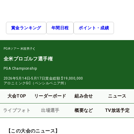
賞金ランキング
年間日程
ポイント・成績
PGAツアー
米国男子
全米プロゴルフ選手権
PGA Championship
2026年5月14日-5月17日
賞金総額
$19,000,000
アロニミンクGC（ペンシルベニア州）
大会TOP
リーダーボード
組み合せ
ニュース
ライブフォト
出場選手
概要など
TV放送予定
【この大会のニュース】