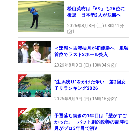
松山英樹は「69」も26位に
後退 日本勢2人が決勝へ
2026年8月8日 (土) 08時41分
1
＜速報＞吉澤柚月が初優勝へ 単独
首位でラスト3ホール突入
2026年8月9日 (日) 13時04分
1
“生き残り”をかけた争い 第2回女
子リランキング2026
2026年8月9日 (日) 16時15分
1
予選落ち続きの1年目は「壁がすご
かった」 パット劇的改善の吉澤柚
月がプロ3年目で初V