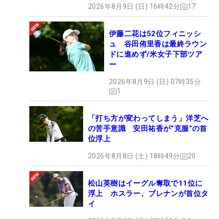
2026年8月9日 (日) 16時42分
17
伊藤二花は52位フィニッシ
ュ 谷田侑里香は最終ラウン
ドに進めず/米女子下部ツア
ー
2026年8月9日 (日) 07時35分
1
「打ち方が変わってしまう」洋芝へ
の苦手意識 安田祐香が“克服”の首
位浮上
2026年8月8日 (土) 18時49分
20
松山英樹はイーグル奪取で11位に
浮上 ホスラー、ブレナンが首位タ
イ