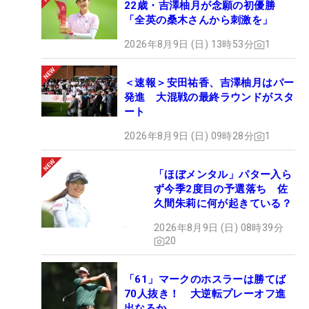
22歳・吉澤柚月が念願の初優勝
「全英の桑木さんから刺激を」
2026年8月9日 (日) 13時53分
1
＜速報＞安田祐香、吉澤柚月はパー
発進 大混戦の最終ラウンドがスタ
ート
2026年8月9日 (日) 09時28分
1
「ほぼメンタル」パター入ら
ず今季2度目の予選落ち 佐
久間朱莉に何が起きている？
2026年8月9日 (日) 08時39分
20
「61」マークのホスラーは勝てば
70人抜き！ 大逆転プレーオフ進
出なるか