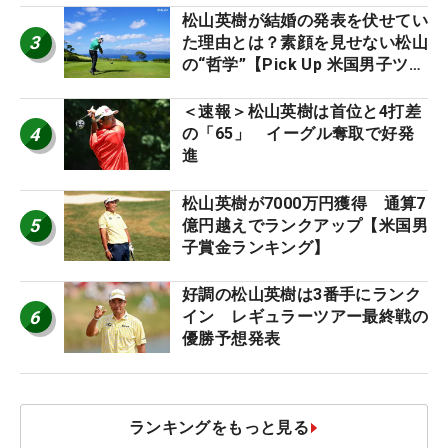
松山英樹が結婚の発表を伏せてい
3
た理由とは？素顔を見せない松山
の“哲学”【Pick Up 米国男子ツア
ー十大ニュース】
＜速報＞松山英樹は首位と4打差
4
の「65」 イーグル奪取で好発
進
松山英樹が7000万円獲得 通算7
5
億円越えでランクアップ【米国男
子賞金ランキング】
好調の松山英樹は3番手にランク
6
イン レギュラーツアー最終戦の
優勝予想発表
ランキングをもっと見る