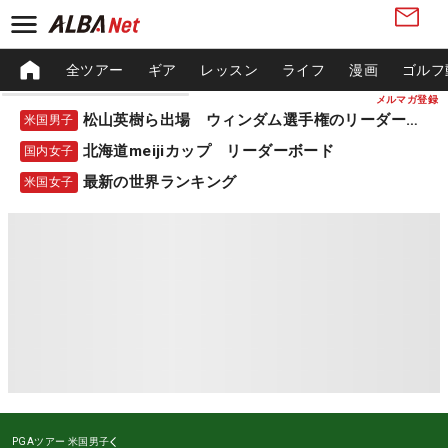
全ツアー
ギア
レッスン
ライフ
漫画
ゴルフ
メルマガ登録
松山英樹ら出場 ウィンダム選手権のリーダーボード
米国男子
北海道meijiカップ リーダーボード
国内女子
最新の世界ランキング
米国女子
PGAツアー
米国男子