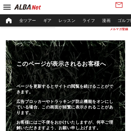
全ツアー
ギア
レッスン
ライフ
漫画
ゴルフ
メルマガ登録
このページが表示されるお客様へ
ページを更新するとサイトの閲覧を続けることがで
きます。
広告ブロッカーやトラッキング防止機能をオンにし
ている場合、この画面が頻繁に表示されることがあ
ります。
お客様にはご不便をおかけいたしますが、何卒ご理
解いただきますよう、お願い申し上げます。