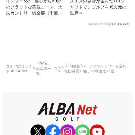
インター5分、都心から60分
スイスの叡智が生んだTPTシ
のフラットな美観コース。大
ャフトで、ゴルフを異次元の
栄カントリー俱楽部（千葉
世界へ
県）
Recommended by
「PGA」
ゴルフ総合サイ
上がり”4連続”バーディでヘンリーが逆転
の写真一
ト ALBA Net
V 松山英樹13位、中島啓太26位
覧