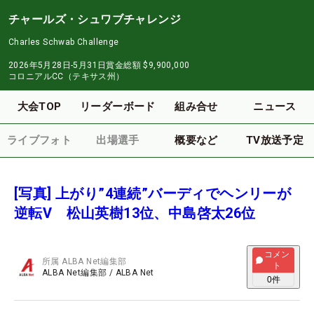
チャールズ・シュワブチャレンジ
Charles Schwab Challenge
2026年5月28日-5月31日
賞金総額
$9,900,000
コロニアルCC（テキサス州）
大会TOP
リーダーボード
組み合せ
ニュース
ライブフォト
出場選手
概要など
TV放送予定
[写真] 上がり”4連続”バーディでヘンリーが
逆転V 松山英樹13位、中島啓太26位
コメン
所属
ALBA Net編集部
ト
ALBA Net編集部
/
ALBA Net
0
件