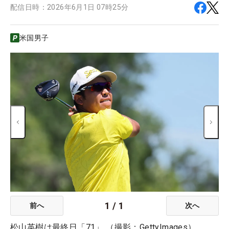
配信日時：
2026年6月1日 07時25分
米国男子
1
/
1
前へ
次へ
松山英樹は最終日「71」 （撮影：GettyImages）