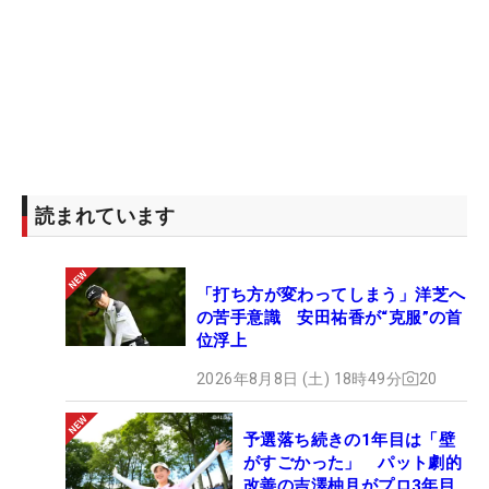
読まれています
「打ち方が変わってしまう」洋芝へ
の苦手意識 安田祐香が“克服”の首
位浮上
2026年8月8日 (土) 18時49分
20
予選落ち続きの1年目は「壁
がすごかった」 パット劇的
改善の吉澤柚月がプロ3年目