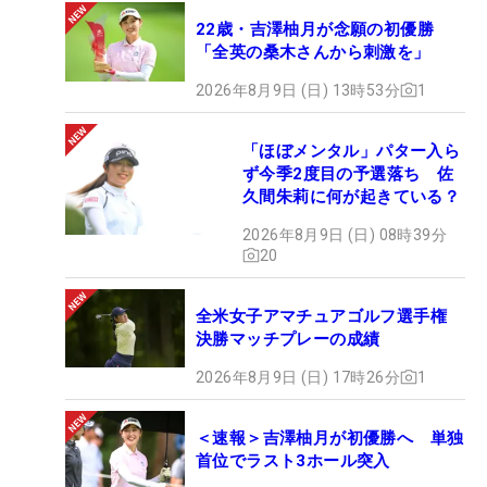
22歳・吉澤柚月が念願の初優勝
「全英の桑木さんから刺激を」
2026年8月9日 (日) 13時53分
1
「ほぼメンタル」パター入ら
ず今季2度目の予選落ち 佐
久間朱莉に何が起きている？
2026年8月9日 (日) 08時39分
20
全米女子アマチュアゴルフ選手権
決勝マッチプレーの成績
2026年8月9日 (日) 17時26分
1
＜速報＞吉澤柚月が初優勝へ 単独
首位でラスト3ホール突入