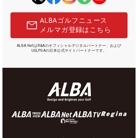
ALBAゴルフニュース
メルマガ登録はこちら
ALBA NetはR&Aのオフィシャルデジタルパートナー、および
USLPGAの日本公式サイトパートナーです。