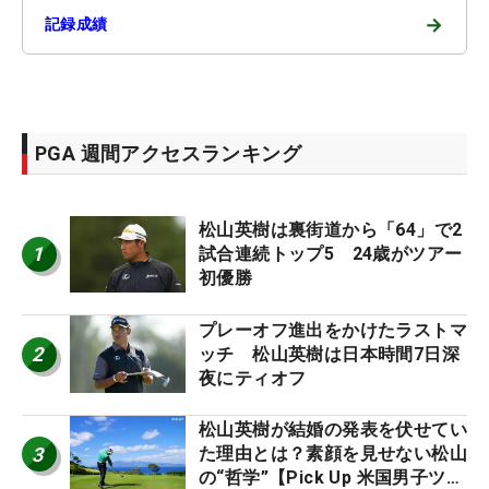
→
記録成績
PGA 週間アクセスランキング
松山英樹は裏街道から「64」で2
1
試合連続トップ5 24歳がツアー
初優勝
プレーオフ進出をかけたラストマ
2
ッチ 松山英樹は日本時間7日深
夜にティオフ
松山英樹が結婚の発表を伏せてい
3
た理由とは？素顔を見せない松山
の“哲学”【Pick Up 米国男子ツア