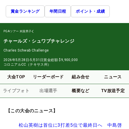
賞金ランキング
年間日程
ポイント・成績
PGAツアー
米国男子
チャールズ・シュワブチャレンジ
Charles Schwab Challenge
2026年5月28日-5月31日
賞金総額
$9,900,000
コロニアルCC（テキサス州）
大会TOP
リーダーボード
組み合せ
ニュース
ライブフォト
出場選手
概要など
TV放送予定
【この大会のニュース】
松山英樹は首位に3打差5位で最終日へ 中島啓