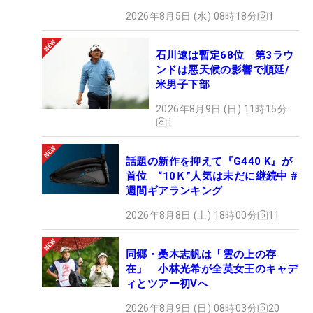
2026年8月5日 (水) 08時18分
1
石川遼は暫定68位 第3ラウ
ンドは悪天候の影響で順延/
米男子下部
2026年8月9日 (日) 11時15分
1
話題の新作を抑えて『G440 K』が
首位 “10Ｋ”人気は未だに継続中 #
週間ギアランキング
2026年8月8日 (土) 18時00分
11
同郷・桑木志帆は「雲の上の存
在」 小林光希が全英女王のキャデ
ィとツアー初Vへ
2026年8月9日 (日) 08時03分
20