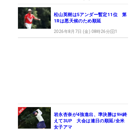
松山英樹は5アンダー暫定11位 第
1Rは悪天候のため順延
2026年8月7日 (金) 08時26分
1
岩永杏奈が4強進出、準決勝は9H終
えて3UP 大会は連日の順延/全米
女子アマ