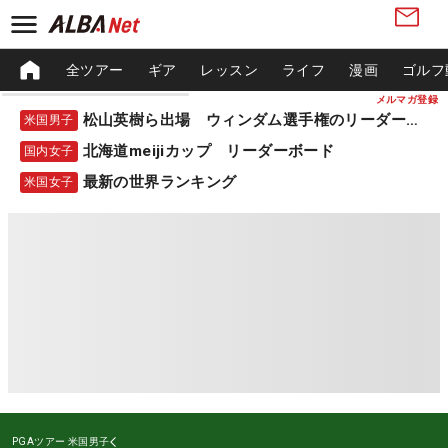
全ツアー
ギア
レッスン
ライフ
漫画
ゴルフ
メルマガ登録
松山英樹ら出場 ウィンダム選手権のリーダーボード
米国男子
北海道meijiカップ リーダーボード
国内女子
最新の世界ランキング
米国女子
PGAツアー
米国男子