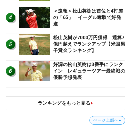
ー十大ニュース】
＜速報＞松山英樹は首位と4打差
4
の「65」 イーグル奪取で好発
進
松山英樹が7000万円獲得 通算7
5
億円越えでランクアップ【米国男
子賞金ランキング】
好調の松山英樹は3番手にランク
6
イン レギュラーツアー最終戦の
優勝予想発表
ランキングをもっと見る
ページ上部へ