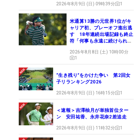
2026年8月9日 (日) 09時39分
1
米通算13勝の元世界1位がキ
ャリア初、プレーオフ進出逃
す 18年連続出場記録も終止
符「何事も永遠に続けられな
い」
2026年8月8日 (土) 10時00分
1
“生き残り”をかけた争い 第2回女
子リランキング2026
2026年8月9日 (日) 16時15分
1
＜速報＞吉澤柚月が単独首位ター
ン 安田祐香、永井花奈2差追走
2026年8月9日 (日) 11時32分
1