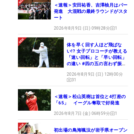
＜速報＞安田祐香、吉澤柚月はパー
発進 大混戦の最終ラウンドがスタ
ート
2026年8月9日 (日) 09時28分
1
体を早く回す人ほど飛ばな
い!? 女子プロコーチが教える
「速い回転」と「早い回転」
の違い #四の五の言わず振り
氣れ
2026年8月9日 (日) 12時00分
31
＜速報＞松山英樹は首位と4打差の
「65」 イーグル奪取で好発進
2026年8月7日 (金) 06時59分
1
初出場の鳥海颯汰が岩手県オープン