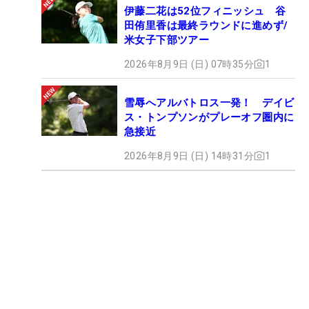
伊藤二花は52位フィニッシュ 谷
田侑里香は最終ラウンドに進めず/
米女子下部ツアー
2026年8月9日 (日) 07時35分
1
雪辱へアルバトロス一発！ デイビ
ス・トンプソンがプレーオフ圏内に
急接近
2026年8月9日 (日) 14時31分
1