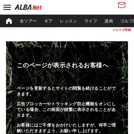
全ツアー
ギア
レッスン
ライフ
漫画
ゴルフ
メルマガ登録
このページが表示されるお客様へ
ページを更新するとサイトの閲覧を続けることがで
きます。
広告ブロッカーやトラッキング防止機能をオンにし
ている場合、この画面が頻繁に表示されることがあ
ります。
お客様にはご不便をおかけいたしますが、何卒ご理
解いただきますよう、お願い申し上げます。