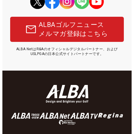
ALBAゴルフニュース
メルマガ登録はこちら
ALBA NetはR&Aのオフィシャルデジタルパートナー、および
USLPGAの日本公式サイトパートナーです。