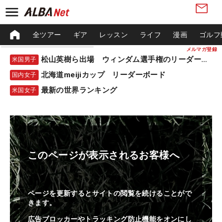
全ツアー
ギア
レッスン
ライフ
漫画
ゴルフ
メルマガ登録
松山英樹ら出場 ウィンダム選手権のリーダーボード
米国男子
北海道meijiカップ リーダーボード
国内女子
最新の世界ランキング
米国女子
このページが表示されるお客様へ
ページを更新するとサイトの閲覧を続けることがで
きます。
広告ブロッカーやトラッキング防止機能をオンにし