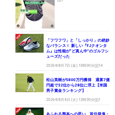
「フワフワ」と「しっかり」の絶妙
なバランス！ 新しい『FJクオンタ
ム』は性能が“ど真ん中”のゴルフシ
ューズだった
2026年8月7日 (金) 10時00分
14
松山英樹が5800万円獲得 通算7億
円超で32位から28位に浮上【米国
男子賞金ランキング】
2026年8月4日 (火) 12時30分
1
あふれる熊本への思い 首位発進・