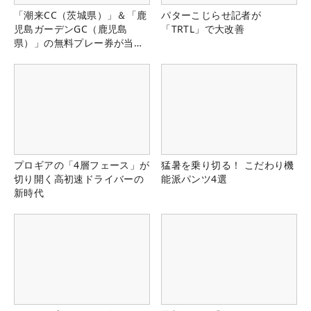
「潮来CC（茨城県）」＆「鹿
パターこじらせ記者が
児島ガーデンGC（鹿児島
「TRTL」で大改善
県）」の無料プレー券が当た
る！！
プロギアの「4層フェース」が
猛暑を乗り切る！ こだわり機
切り開く高初速ドライバーの
能派パンツ4選
新時代