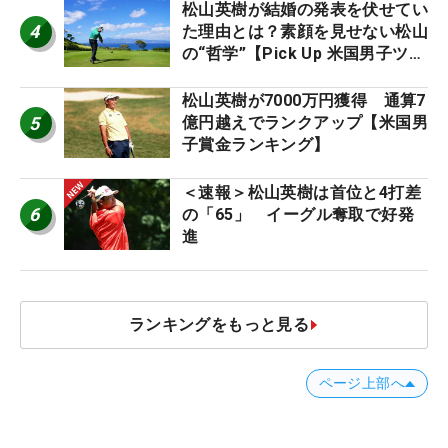
松山英樹が結婚の発表を伏せてい
4
た理由とは？素顔を見せない松山
の“哲学”【Pick Up 米国男子ツア
ー十大ニュース】
松山英樹が7000万円獲得 通算7
5
億円越えでランクアップ【米国男
子賞金ランキング】
＜速報＞松山英樹は首位と4打差
6
の「65」 イーグル奪取で好発
進
ランキングをもっと見る
ページ上部へ