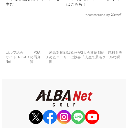
生む
はこちら！
Recommended by
ゴルフ総合
「PGA」
米欧対抗戦は欧州が2大会連続制覇 勝利を決
サイト ALBA
の写真一
めたローリーは歓喜「人生で最もクールな瞬
Net
覧
間」