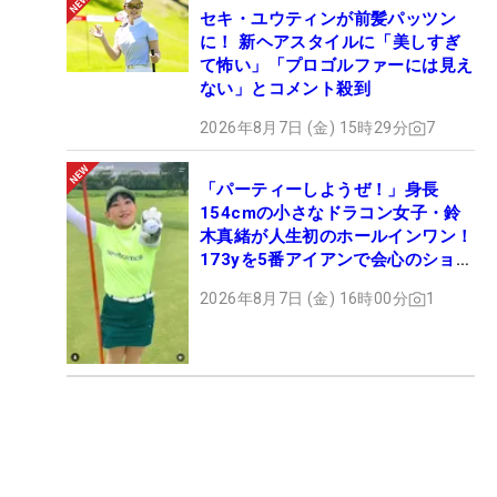
セキ・ユウティンが前髪パッツン
に！ 新ヘアスタイルに「美しすぎ
て怖い」「プロゴルファーには見え
ない」とコメント殺到
2026年8月7日 (金) 15時29分
7
「パーティーしようぜ！」身長
154cmの小さなドラコン女子・鈴
木真緒が人生初のホールインワン！
173yを5番アイアンで会心のショッ
ト
2026年8月7日 (金) 16時00分
1