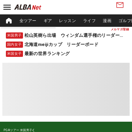
全ツアー
ギア
レッスン
ライフ
漫画
ゴルフ
メルマガ登録
松山英樹ら出場 ウィンダム選手権のリーダーボード
米国男子
北海道meijiカップ リーダーボード
国内女子
最新の世界ランキング
米国女子
PGAツアー
米国男子