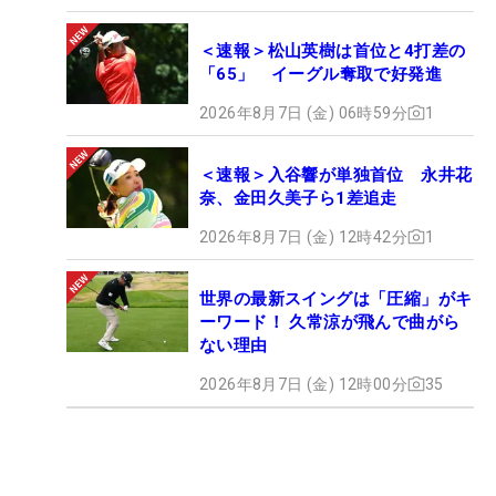
＜速報＞松山英樹は首位と4打差の
「65」 イーグル奪取で好発進
2026年8月7日 (金) 06時59分
1
＜速報＞入谷響が単独首位 永井花
奈、金田久美子ら1差追走
2026年8月7日 (金) 12時42分
1
世界の最新スイングは「圧縮」がキ
ーワード！ 久常涼が飛んで曲がら
ない理由
2026年8月7日 (金) 12時00分
35