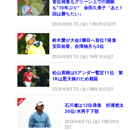
首位発進もグリーン上での開眼
も“10年ぶり” 金田久美子「あと1
回は勝ちたい」
2026年8月7日 (金) 17時29分
19
鈴木愛が大会2勝目へ首位T発進
安田祐香、吉澤柚月ら5位
2026年8月7日 (金) 16時14分
1
松山英樹は5アンダー暫定11位 第
1Rは悪天候のため順延
2026年8月7日 (金) 08時26分
1
石川遼は12位発進 杉浦悠太
20位/米男子下部
2026年8月7日 (金) 10時29分
1