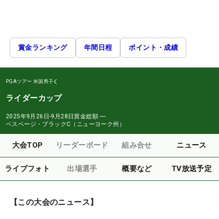
賞金ランキング
年間日程
ポイント・成績
PGAツアー
米国男子
ライダーカップ
2025年9月26日-9月28日
賞金総額
―
ベスページ・ブラックC（ニューヨーク州）
大会TOP
リーダーボード
組み合せ
ニュース
ライブフォト
出場選手
概要など
TV放送予定
【この大会のニュース】