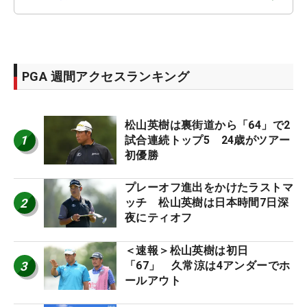
PGA 週間アクセスランキング
松山英樹は裏街道から「64」で2
1
試合連続トップ5 24歳がツアー
初優勝
プレーオフ進出をかけたラストマ
2
ッチ 松山英樹は日本時間7日深
夜にティオフ
＜速報＞松山英樹は初日
3
「67」 久常涼は4アンダーでホ
ールアウト