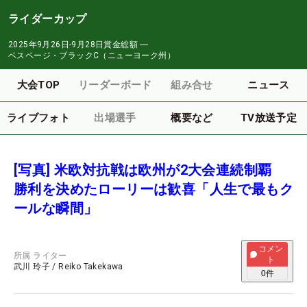
ライダーカップ
2025年9月26日-9月28日
賞金総額
―
ベスページ・ブラックC（ニューヨーク州）
大会TOP
リーダーボード
組み合せ
ニュース
ライブフォト
出場選手
概要など
TV放送予定
[写真] 米欧対抗戦は欧州が2大会連続制覇
勝利を決めたローリーは歓喜「人生で最もク
ールな瞬間」
コメン
所属
ライター
ト
武川 玲子
/
Reiko Takekawa
0
件