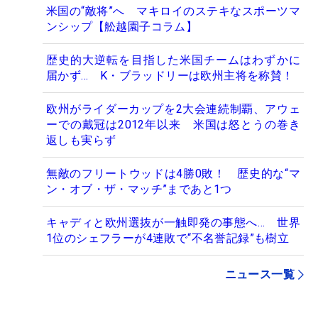
米国の“敵将”へ マキロイのステキなスポーツマ
ンシップ【舩越園子コラム】
歴史的大逆転を目指した米国チームはわずかに
届かず... K・ブラッドリーは欧州主将を称賛！
欧州がライダーカップを2大会連続制覇、アウェ
ーでの戴冠は2012年以来 米国は怒とうの巻き
返しも実らず
無敵のフリートウッドは4勝0敗！ 歴史的な“マ
ン・オブ・ザ・マッチ”まであと1つ
キャディと欧州選抜が一触即発の事態へ… 世界
1位のシェフラーが4連敗で“不名誉記録”も樹立
ニュース一覧