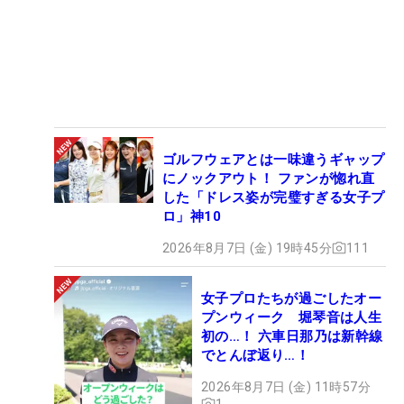
ゴルフウェアとは一味違うギャップ
にノックアウト！ ファンが惚れ直
した「ドレス姿が完璧すぎる女子プ
ロ」神10
2026年8月7日 (金) 19時45分
111
女子プロたちが過ごしたオー
プンウィーク 堀琴音は人生
初の…！ 六車日那乃は新幹線
でとんぼ返り…！
2026年8月7日 (金) 11時57分
1