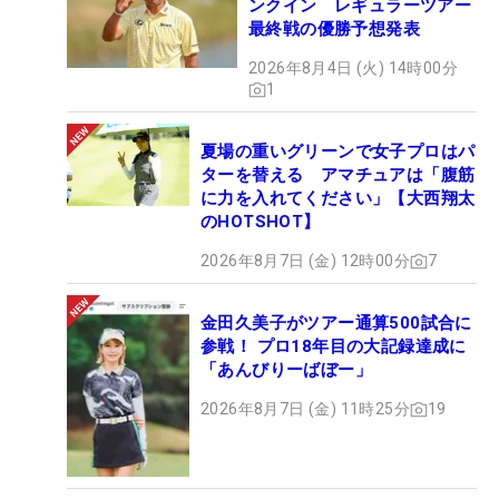
ンクイン レギュラーツアー
最終戦の優勝予想発表
2026年8月4日 (火) 14時00分
1
夏場の重いグリーンで女子プロはパ
ターを替える アマチュアは「腹筋
に力を入れてください」【大西翔太
のHOTSHOT】
2026年8月7日 (金) 12時00分
7
金田久美子がツアー通算500試合に
参戦！ プロ18年目の大記録達成に
「あんびりーばぼー」
2026年8月7日 (金) 11時25分
19