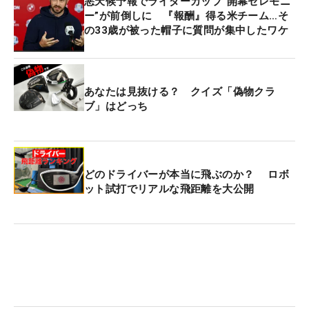
悪天候予報でライダーカップ“開幕セレモニ
ー”が前倒しに 『報酬』得る米チーム…そ
の33歳が被った帽子に質問が集中したワケ
あなたは見抜ける？ クイズ「偽物クラ
ブ」はどっち
どのドライバーが本当に飛ぶのか？ ロボ
ット試打でリアルな飛距離を大公開