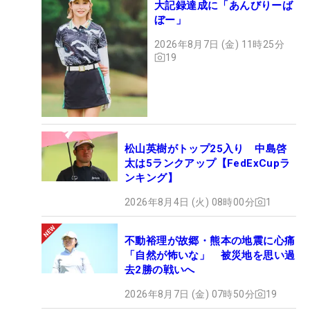
大記録達成に「あんびりーば
ぼー」
2026年8月7日 (金) 11時25分
19
松山英樹がトップ25入り 中島啓
太は5ランクアップ【FedExCupラ
ンキング】
2026年8月4日 (火) 08時00分
1
不動裕理が故郷・熊本の地震に心痛
「自然が怖いな」 被災地を思い過
去2勝の戦いへ
2026年8月7日 (金) 07時50分
19