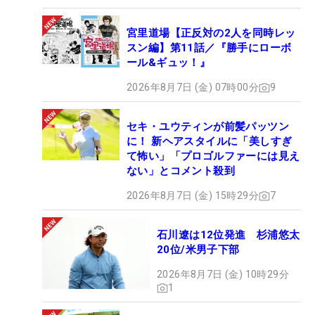
宮里道場【正反対の2人を同時レッ
スン編】第11話／『勝手にローボ
ール&ギュッ！』
2026年8月7日 (金) 07時00分
9
セキ・ユウティンが前髪パッツン
に！ 新ヘアスタイルに「美しすぎ
て怖い」「プロゴルファーには見え
ない」とコメント殺到
2026年8月7日 (金) 15時29分
7
石川遼は12位発進 杉浦悠太
20位/米男子下部
2026年8月7日 (金) 10時29分
1