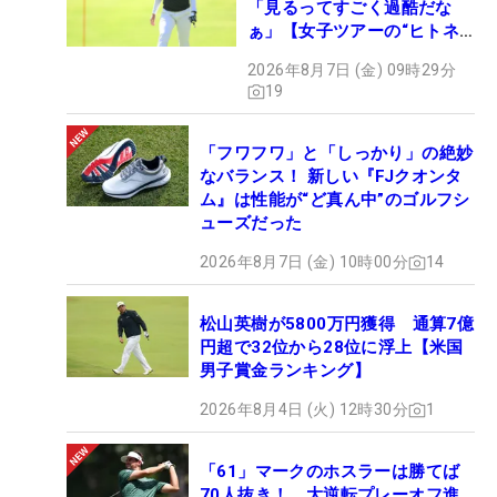
「見るってすごく過酷だな
ぁ」【女子ツアーの“ヒトネ
タ”】
2026年8月7日 (金) 09時29分
19
「フワフワ」と「しっかり」の絶妙
なバランス！ 新しい『FJクオンタ
ム』は性能が“ど真ん中”のゴルフシ
ューズだった
2026年8月7日 (金) 10時00分
14
松山英樹が5800万円獲得 通算7億
円超で32位から28位に浮上【米国
男子賞金ランキング】
2026年8月4日 (火) 12時30分
1
「61」マークのホスラーは勝てば
70人抜き！ 大逆転プレーオフ進