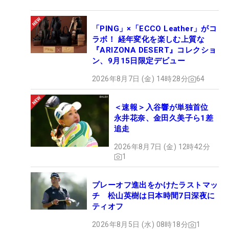
「PING」×「ECCO Leather」がコ
ラボ！ 経年変化を楽しむ上質な
『ARIZONA DESERT』コレクショ
ン、9月15日限定デビュー
2026年8月7日 (金) 14時28分
64
＜速報＞入谷響が単独首位
永井花奈、金田久美子ら1差
追走
2026年8月7日 (金) 12時42分
1
プレーオフ進出をかけたラストマッ
チ 松山英樹は日本時間7日深夜に
ティオフ
2026年8月5日 (水) 08時18分
1