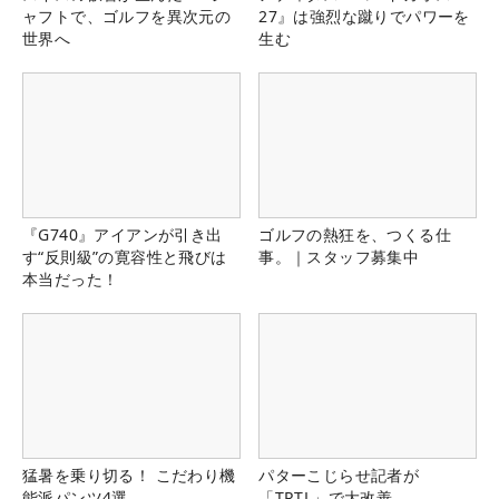
ャフトで、ゴルフを異次元の
27』は強烈な蹴りでパワーを
世界へ
生む
『G740』アイアンが引き出
ゴルフの熱狂を、つくる仕
す“反則級”の寛容性と飛びは
事。｜スタッフ募集中
本当だった！
猛暑を乗り切る！ こだわり機
パターこじらせ記者が
能派パンツ4選
「TRTL」で大改善