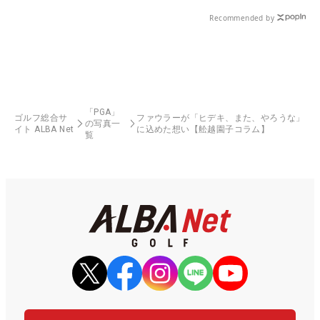
県）
Recommended by
「PGA」
ゴルフ総合サ
ファウラーが「ヒデキ、また、やろうな」
の写真一
イト ALBA Net
に込めた想い【舩越園子コラム】
覧