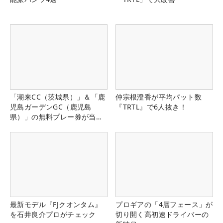
「潮来CC（茨城県）」＆「鹿
仲宗根澄香が平均パット数
児島ガーデンGC（鹿児島
『TRTL』で6人抜き！
県）」の無料プレー券が当た
る！！
最新モデル『FJクオンタム』
プロギアの「4層フェース」が
を石井良介プロがチェック
切り開く高初速ドライバーの