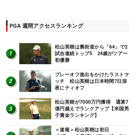
PGA 週間アクセスランキング
松山英樹は裏街道から「64」で2
1
試合連続トップ5 24歳がツアー
初優勝
プレーオフ進出をかけたラストマ
2
ッチ 松山英樹は日本時間7日深
夜にティオフ
松山英樹が7000万円獲得 通算7
3
億円越えでランクアップ【米国男
子賞金ランキング】
＜速報＞松山英樹は初日