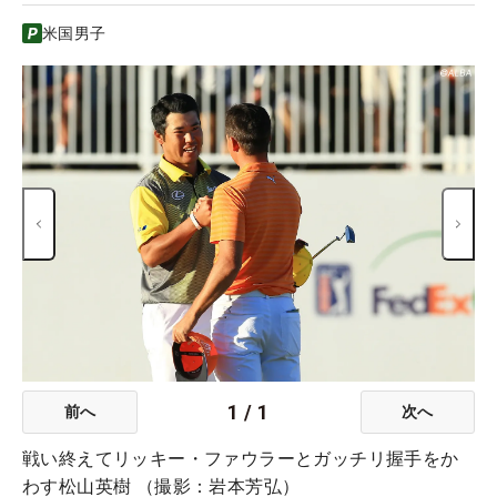
米国男子
1
/
1
前へ
次へ
戦い終えてリッキー・ファウラーとガッチリ握手をか
わす松山英樹 （撮影：岩本芳弘）