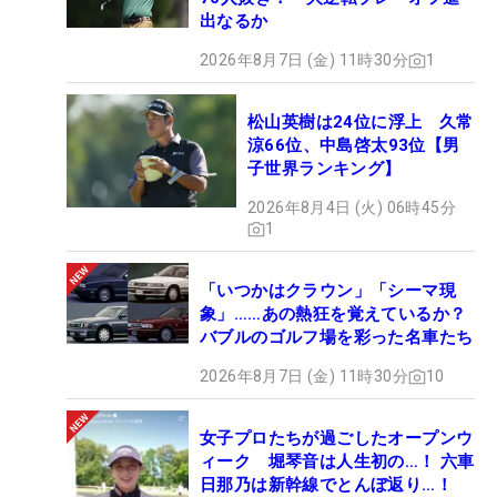
出なるか
2026年8月7日 (金) 11時30分
1
松山英樹は24位に浮上 久常
涼66位、中島啓太93位【男
子世界ランキング】
2026年8月4日 (火) 06時45分
1
「いつかはクラウン」「シーマ現
象」……あの熱狂を覚えているか？
バブルのゴルフ場を彩った名車たち
2026年8月7日 (金) 11時30分
10
女子プロたちが過ごしたオープンウ
ィーク 堀琴音は人生初の…！ 六車
日那乃は新幹線でとんぼ返り…！