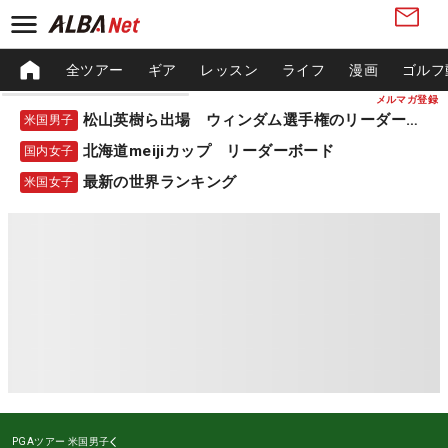
全ツアー
ギア
レッスン
ライフ
漫画
ゴルフ
メルマガ登録
松山英樹ら出場 ウィンダム選手権のリーダーボード
米国男子
北海道meijiカップ リーダーボード
国内女子
最新の世界ランキング
米国女子
PGAツアー
米国男子