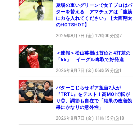
夏場の重いグリーンで女子プロはパ
ターを替える アマチュアは「腹筋
に力を入れてください」【大西翔太
のHOTSHOT】
2026年8月7日 (金) 12時00分
7
＜速報＞松山英樹は首位と4打差の
「65」 イーグル奪取で好発進
2026年8月7日 (金) 06時59分
1
パターこじらせギア担当2人が
『TRTL』をテスト！高MOIで転が
り◎、調節も自在で「結果の改善効
果にかなりの意外性」
2026年8月7日 (金) 11時15分
18