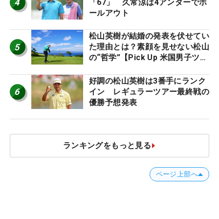
4
「67」 久常涼は4アンダーでホ
ールアウト
松山英樹が結婚の発表を伏せてい
5
た理由とは？素顔を見せない松山
の“哲学”【Pick Up 米国男子ツア
ー十大ニュース】
好調の松山英樹は3番手にランク
6
イン レギュラーツアー最終戦の
優勝予想発表
ランキングをもっと見る
ページ上部へ