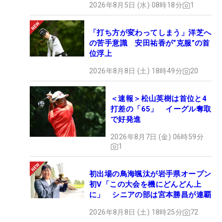
2026年8月5日 (水) 08時18分
1
「打ち方が変わってしまう」洋芝へ
の苦手意識 安田祐香が“克服”の首
位浮上
2026年8月8日 (土) 18時49分
20
＜速報＞松山英樹は首位と4
打差の「65」 イーグル奪取
で好発進
2026年8月7日 (金) 06時59分
1
初出場の鳥海颯汰が岩手県オープン
初V「この大会を機にどんどん上
に」 シニアの部は宮本勝昌が連覇
2026年8月8日 (土) 18時25分
72