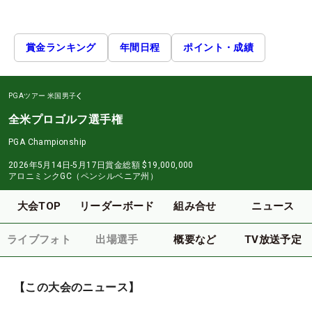
賞金ランキング
年間日程
ポイント・成績
PGAツアー
米国男子
全米プロゴルフ選手権
PGA Championship
2026年5月14日-5月17日
賞金総額
$19,000,000
アロニミンクGC（ペンシルベニア州）
大会TOP
リーダーボード
組み合せ
ニュース
ライブフォト
出場選手
概要など
TV放送予定
【この大会のニュース】