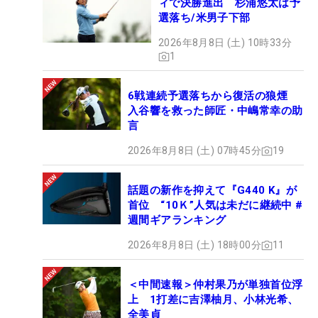
ィで決勝進出 杉浦悠太は予
選落ち/米男子下部
2026年8月8日 (土) 10時33分
1
6戦連続予選落ちから復活の狼煙
入谷響を救った師匠・中嶋常幸の助
言
2026年8月8日 (土) 07時45分
19
話題の新作を抑えて『G440 K』が
首位 “10Ｋ”人気は未だに継続中 #
週間ギアランキング
2026年8月8日 (土) 18時00分
11
＜中間速報＞仲村果乃が単独首位浮
上 1打差に吉澤柚月、小林光希、
全美貞