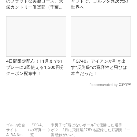
のフラットな美観コース。大
ャフトで、ゴルフを異次元の
栄カントリー俱楽部（千葉
世界へ
県）
4日間限定配布！11月までの
『G740』アイアンが引き出
プレーに2回使える1,500円分
す“反則級”の寛容性と飛びは
クーポン配布中！
本当だった！
Recommended by
ゴルフ総合
「PGA」
米男子で“飛ばないボール”で優勝した選手
サイト
の写真一
が？ 3月に飛距離375Yも記録した好調男「一
ALBA Net
覧
番感触がいい」