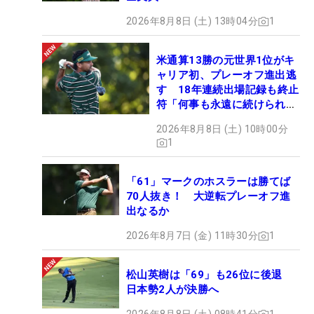
2026年8月8日 (土) 13時04分
1
米通算13勝の元世界1位がキ
ャリア初、プレーオフ進出逃
す 18年連続出場記録も終止
符「何事も永遠に続けられな
い」
2026年8月8日 (土) 10時00分
1
「61」マークのホスラーは勝てば
70人抜き！ 大逆転プレーオフ進
出なるか
2026年8月7日 (金) 11時30分
1
松山英樹は「69」も26位に後退
日本勢2人が決勝へ