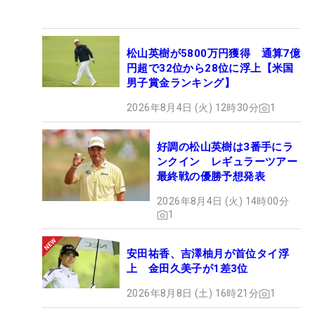
松山英樹が5800万円獲得 通算7億
円超で32位から28位に浮上【米国
男子賞金ランキング】
2026年8月4日 (火) 12時30分
1
好調の松山英樹は3番手にラ
ンクイン レギュラーツアー
最終戦の優勝予想発表
2026年8月4日 (火) 14時00分
1
安田祐香、吉澤柚月が首位タイ浮
上 金田久美子が1差3位
2026年8月8日 (土) 16時21分
1