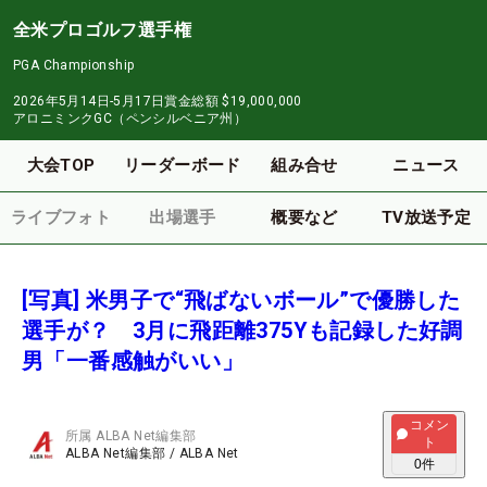
全米プロゴルフ選手権
PGA Championship
2026年5月14日-5月17日
賞金総額
$19,000,000
アロニミンクGC（ペンシルベニア州）
大会TOP
リーダーボード
組み合せ
ニュース
ライブフォト
出場選手
概要など
TV放送予定
[写真] 米男子で“飛ばないボール”で優勝した
選手が？ 3月に飛距離375Yも記録した好調
男「一番感触がいい」
コメン
所属
ALBA Net編集部
ト
ALBA Net編集部
/
ALBA Net
0
件