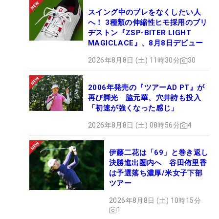
スイング中のブレをなくしたい人
へ！ 3種類の伸縮性ヒモ採用のブリ
ヂストン『ZSP-BITER LIGHT
MAGICLACE』、8月8日デビュー
2026年8月8日 (土) 11時30分
30
2006年発売の『ツアーAD PT』が
再び脚光 脇元華、穴井詩も投入
「初速が強くなった感じ」
2026年8月8日 (土) 08時56分
4
伊藤二花は「69」と巻き返し
決勝進出圏内へ 谷田侑里香
は予選落ち濃厚/米女子下部
ツアー
2026年8月8日 (土) 10時15分
1