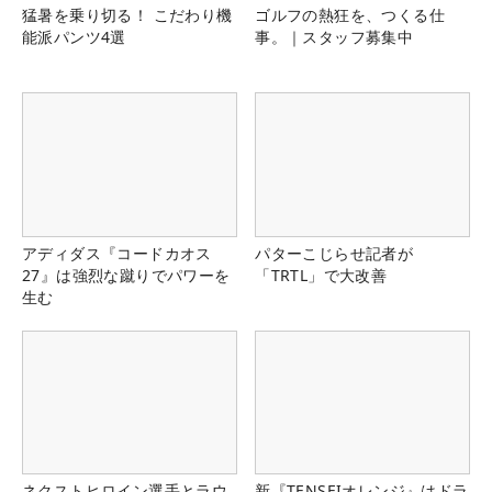
猛暑を乗り切る！ こだわり機
ゴルフの熱狂を、つくる仕
能派パンツ4選
事。｜スタッフ募集中
アディダス『コードカオス
パターこじらせ記者が
27』は強烈な蹴りでパワーを
「TRTL」で大改善
生む
ネクストヒロイン選手とラウ
新『TENSEIオレンジ』はドラ