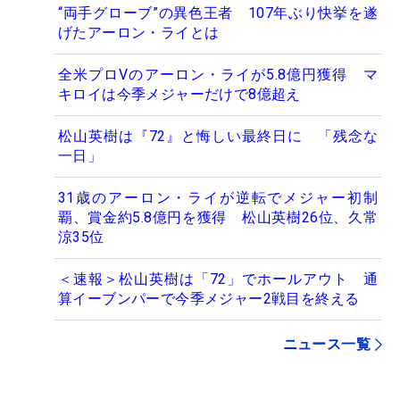
“両手グローブ”の異色王者 107年ぶり快挙を遂
げたアーロン・ライとは
全米プロVのアーロン・ライが5.8億円獲得 マ
キロイは今季メジャーだけで8億超え
松山英樹は『72』と悔しい最終日に 「残念な
一日」
31歳のアーロン・ライが逆転でメジャー初制
覇、賞金約5.8億円を獲得 松山英樹26位、久常
涼35位
＜速報＞松山英樹は「72」でホールアウト 通
算イーブンパーで今季メジャー2戦目を終える
ニュース一覧