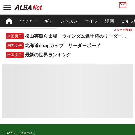
全ツアー
ギア
レッスン
ライフ
漫画
ゴルフ
メルマガ登録
松山英樹ら出場 ウィンダム選手権のリーダーボード
米国男子
北海道meijiカップ リーダーボード
国内女子
最新の世界ランキング
米国女子
PGAツアー
米国男子