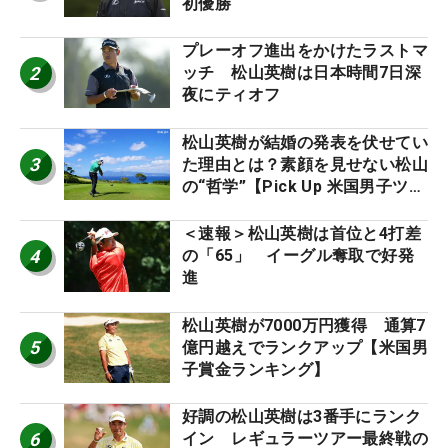
初優勝
プレーオフ進出をかけたラストマ
2
ッチ 松山英樹は日本時間7日深
夜にティオフ
松山英樹が結婚の発表を伏せてい
3
た理由とは？素顔を見せない松山
の“哲学”【Pick Up 米国男子ツア
ー十大ニュース】
＜速報＞松山英樹は首位と4打差
4
の「65」 イーグル奪取で好発
進
松山英樹が7000万円獲得 通算7
5
億円越えでランクアップ【米国男
子賞金ランキング】
好調の松山英樹は3番手にランク
6
イン レギュラーツアー最終戦の