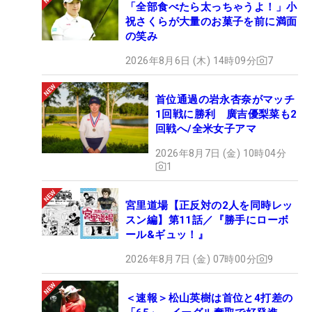
「全部食べたら太っちゃうよ！」小
祝さくらが大量のお菓子を前に満面
の笑み
2026年8月6日 (木) 14時09分
7
首位通過の岩永杏奈がマッチ
1回戦に勝利 廣吉優梨菜も2
回戦へ/全米女子アマ
2026年8月7日 (金) 10時04分
1
宮里道場【正反対の2人を同時レッ
スン編】第11話／『勝手にローボ
ール&ギュッ！』
2026年8月7日 (金) 07時00分
9
＜速報＞松山英樹は首位と4打差の