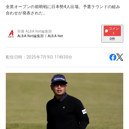
全英オープンの前哨戦に日本勢4人出場。予選ラウンドの組み
合わせが発表された。
コメン
所属
ALBA Net編集部
ト
ALBA Net編集部
/
ALBA Net
0
件
配信日時：
2025年7月9日 11時30分