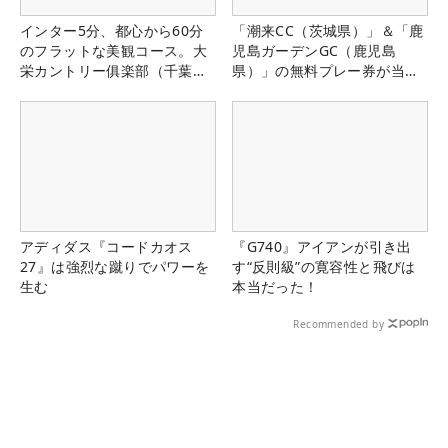
インター5分、都心から60分
「潮来CC（茨城県）」＆「鹿
のフラットな美観コース。大
児島ガーデンGC（鹿児島
栄カントリー俱楽部（千葉
県）」の無料プレー券が当た
県）
る！！
アディダス『コードカオス
『G740』アイアンが引き出
27』は強烈な蹴りでパワーを
す“反則級”の寛容性と飛びは
生む
本当だった！
Recommended by