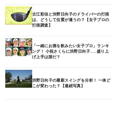
同2位のローリー・マキロイ（北アイルランド）は
ザンダー・シャウフェレ（米国）、ビクトル・ホブ
古江彩佳と渋野日向子のドライバーの打痕
ラン（ノルウェー）と回る。
は、どうして位置が違うの？【女子プロの
打痕調査】
今大会は来週の「全英オープン」の予選会を兼ねて
おり、有資格者を除いた上位3人に出場権が与えら
「一緒にお酒を飲みたい女子プロ」ランキ
れる。
ング！ 小祝さくらに渋野日向子……盛り上
げ上手は誰だ？
渋野日向子の最新スイングを分析！ 一体ど
こが変わった？【連続写真】