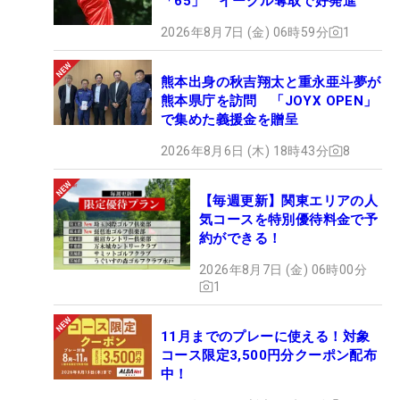
「65」 イーグル奪取で好発進
2026年8月7日 (金) 06時59分
1
熊本出身の秋吉翔太と重永亜斗夢が
熊本県庁を訪問 「JOYX OPEN」
で集めた義援金を贈呈
2026年8月6日 (木) 18時43分
8
【毎週更新】関東エリアの人
気コースを特別優待料金で予
約ができる！
2026年8月7日 (金) 06時00分
1
11月までのプレーに使える！対象
コース限定3,500円分クーポン配布
中！