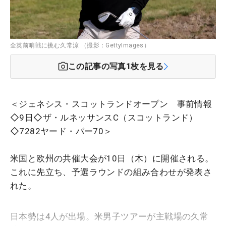
全英前哨戦に挑む久常涼 （撮影：GettyImages）
この記事の写真
1
枚を見る
＜ジェネシス・スコットランドオープン 事前情報
◇9日◇ザ・ルネッサンスC（スコットランド）
◇7282ヤード・パー70＞
米国と欧州の共催大会が10日（木）に開催される。
これに先立ち、予選ラウンドの組み合わせが発表さ
れた。
日本勢は4人が出場。米男子ツアーが主戦場の久常