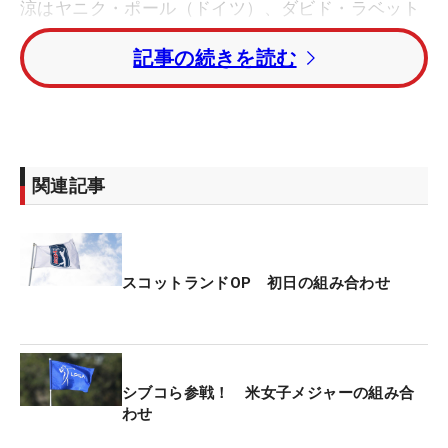
涼はヤニク・ポール（ドイツ）、ダビド・ラベット
（フランス）と同組になった。日本時間午後4時50
記事の続きを読む
分に1番から初日をスタートさせる。
同じく米ツアーで戦う星野陸也はリッグス・ジョン
ストン（米国）、ジョー・ディーン（イングラン
ド）とラウンドする。
関連記事
DPワールド（欧州）ツアーで戦う中島啓太と桂川有
人も参戦。中島はマチュー・パボン（フランス）と
リー・ホッジス（米国）、桂川はマックス・グレイ
スコットランドOP 初日の組み合わせ
ザーマン（米国）とチョ・ウーヨン（韓国）とのグ
ルーピングとなった。
世界ランキング1位のスコッティ・シェフラー（米
シブコら参戦！ 米女子メジャーの組み合
国）はアダム・スコット（オーストラリア）、ロバ
わせ
ート・マッキンタイア（スコットランド）と同組。