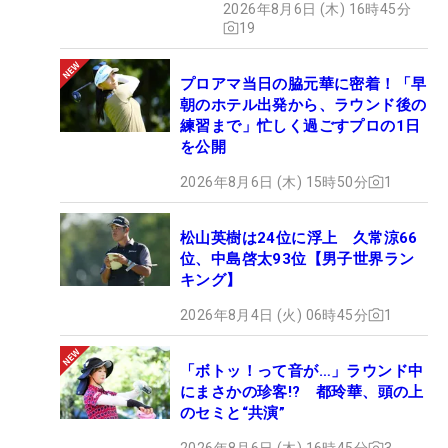
2026年8月6日 (木) 16時45分
19
プロアマ当日の脇元華に密着！「早
朝のホテル出発から、ラウンド後の
練習まで」忙しく過ごすプロの1日
を公開
2026年8月6日 (木) 15時50分
1
松山英樹は24位に浮上 久常涼66
位、中島啓太93位【男子世界ラン
キング】
2026年8月4日 (火) 06時45分
1
「ボトッ！って音が…」ラウンド中
にまさかの珍客!? 都玲華、頭の上
のセミと“共演”
2026年8月6日 (木) 16時45分
3