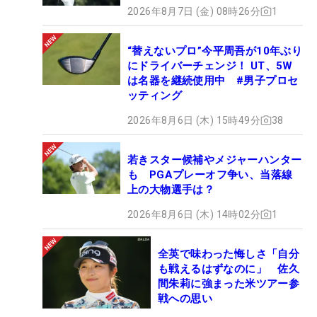
2026年8月7日 (金) 08時26分
1
“替えないプロ”今平周吾が10年ぶり
にドライバーチェンジ！ UT、5W
は名器を継続使用中 #男子プロセ
ッティング
2026年8月6日 (木) 15時49分
38
若きスター候補やメジャーハンター
も PGAプレーオフ争い、当落線
上の大物選手は？
2026年8月6日 (木) 14時02分
1
全英で味わった悔しさ「自分
も戦えるはずなのに」 佐久
間朱莉に強まった米ツアー参
戦への思い