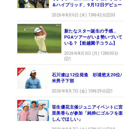
＆ハイブリッド、9月12日デビュー
2026年8月6日 (木) 13時42分
33
新たなスター誕生の予感…
PGAツアーがいま勢いづいて
いる？【舩越園子コラム】
2026年8月3日 (月) 12時00分
1
石川遼は12位発進 杉浦悠太20位/
米男子下部
2026年8月7日 (金) 10時29分
1
笹生優花主催ジュニアイベントに宮
里美香らが参加「純粋にゴルフを楽
しんでほしい」