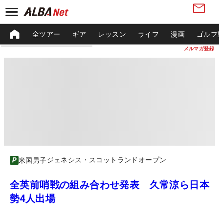
全ツアー
ギア
レッスン
ライフ
漫画
ゴルフ
メルマガ登録
ジェネシス・スコットランドオープン
米国男子
全英前哨戦の組み合わせ発表 久常涼ら日本
勢4人出場