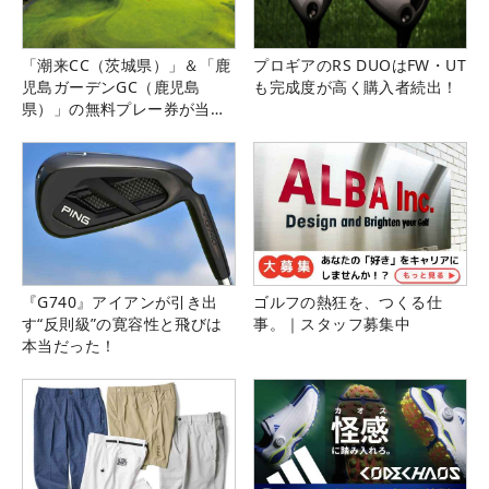
「潮来CC（茨城県）」＆「鹿
プロギアのRS DUOはFW・UT
児島ガーデンGC（鹿児島
も完成度が高く購入者続出！
県）」の無料プレー券が当た
る！！
『G740』アイアンが引き出
ゴルフの熱狂を、つくる仕
す“反則級”の寛容性と飛びは
事。｜スタッフ募集中
本当だった！