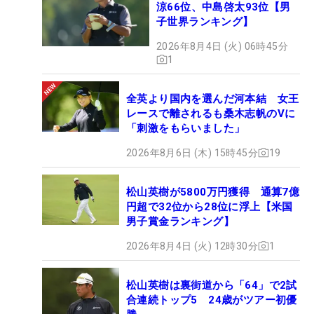
涼66位、中島啓太93位【男
子世界ランキング】
2026年8月4日 (火) 06時45分
1
全英より国内を選んだ河本結 女王
レースで離されるも桑木志帆のVに
「刺激をもらいました」
2026年8月6日 (木) 15時45分
19
松山英樹が5800万円獲得 通算7億
円超で32位から28位に浮上【米国
男子賞金ランキング】
2026年8月4日 (火) 12時30分
1
松山英樹は裏街道から「64」で2試
合連続トップ5 24歳がツアー初優