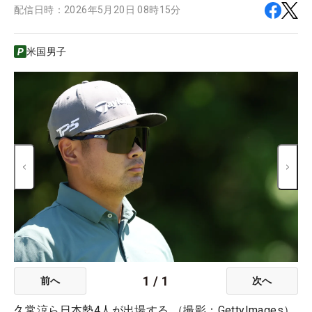
配信日時：
2026年5月20日 08時15分
米国男子
1
/
1
前へ
次へ
久常涼ら日本勢4人が出場する （撮影：GettyImages）