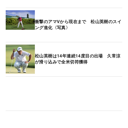
衝撃のアマVから現在まで 松山英樹のスイ
ング進化〈写真〉
松山英樹は14年連続14度目の出場 久常涼
が滑り込みで全米切符獲得