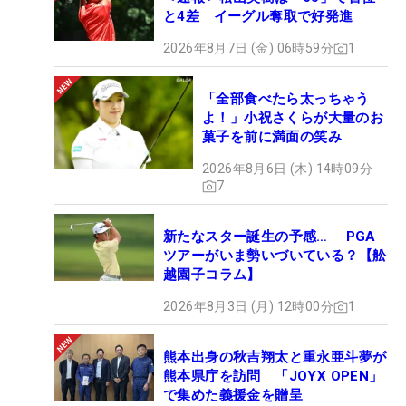
と4差 イーグル奪取で好発進
2026年8月7日 (金) 06時59分
1
「全部食べたら太っちゃう
よ！」小祝さくらが大量のお
菓子を前に満面の笑み
2026年8月6日 (木) 14時09分
7
新たなスター誕生の予感… PGA
ツアーがいま勢いづいている？【舩
越園子コラム】
2026年8月3日 (月) 12時00分
1
熊本出身の秋吉翔太と重永亜斗夢が
熊本県庁を訪問 「JOYX OPEN」
で集めた義援金を贈呈