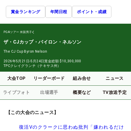
賞金ランキング
年間日程
ポイント・成績
PGAツアー
米国男子
ザ・CJカップ・バイロン・ネルソン
The CJ Cup Byron Nelson
2026年5月21日-5月24日
賞金総額
$10,300,000
TPCクレイグランチ（テキサス州）
大会TOP
リーダーボード
組み合せ
ニュース
ライブフォト
出場選手
概要など
TV放送予定
【この大会のニュース】
復活Vのクラークに思わぬ批判「嫌われるだけ