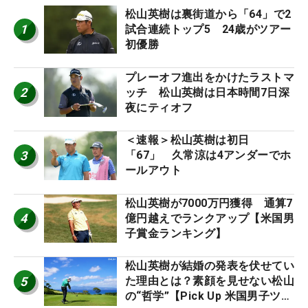
松山英樹は裏街道から「64」で2
1
試合連続トップ5 24歳がツアー
初優勝
プレーオフ進出をかけたラストマ
2
ッチ 松山英樹は日本時間7日深
夜にティオフ
＜速報＞松山英樹は初日
3
「67」 久常涼は4アンダーでホ
ールアウト
松山英樹が7000万円獲得 通算7
4
億円越えでランクアップ【米国男
子賞金ランキング】
松山英樹が結婚の発表を伏せてい
5
た理由とは？素顔を見せない松山
の“哲学”【Pick Up 米国男子ツア