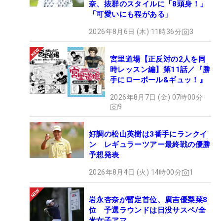
奈、抜群のスタイルに「8頭身！」
「可愛いにも程がある」
2026年8月6日 (木) 11時36分
3
宮里道場【正反対の2人を同
時レッスン編】第11話／『勝
手にローボール&ギュッ！』
2026年8月7日 (金) 07時00分
9
好調の松山英樹は3番手にランクイ
ン レギュラーツアー最終戦の優勝
予想発表
2026年8月4日 (火) 14時00分
1
岩永杏奈が暫定首位、廣吉優梨菜8
位 予選ラウンドは日没サスペ/全
米女子アマ