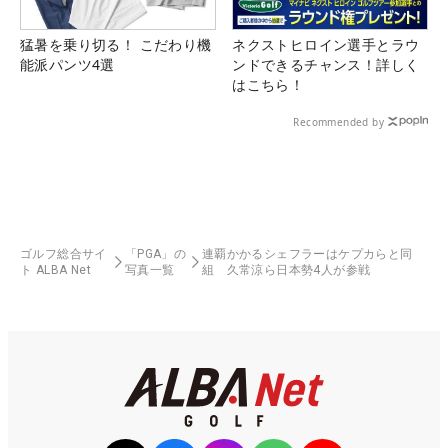
猛暑を乗り切る！ こだわり機
ネクストヒロイン選手とラウ
能派パンツ4選
ンドできるチャンス！詳しく
はこちら！
Recommended by
ゴルフ総合サイ
「PGA」の
連覇かかるシェフラーはケプカらと同
ト ALBA Net
写真一覧
組 久常涼ら日本勢4人が参戦