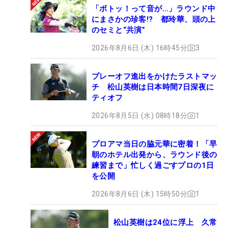
「ボトッ！って音が…」ラウンド中
にまさかの珍客!? 都玲華、頭の上
のセミと“共演”
2026年8月6日 (木) 16時45分
3
プレーオフ進出をかけたラストマッ
チ 松山英樹は日本時間7日深夜に
ティオフ
2026年8月5日 (水) 08時18分
1
プロアマ当日の脇元華に密着！「早
朝のホテル出発から、ラウンド後の
練習まで」忙しく過ごすプロの1日
を公開
2026年8月6日 (木) 15時50分
1
松山英樹は24位に浮上 久常