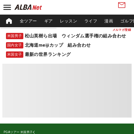
全ツアー
ギア
レッスン
ライフ
漫画
ゴルフ
メルマガ登録
松山英樹ら出場 ウィンダム選手権の組み合わせ
米国男子
北海道meijiカップ 組み合わせ
国内女子
最新の世界ランキング
米国女子
PGAツアー
米国男子