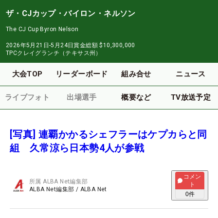
ザ・CJカップ・バイロン・ネルソン
The CJ Cup Byron Nelson
2026年5月21日-5月24日
賞金総額
$10,300,000
TPCクレイグランチ（テキサス州）
大会TOP
リーダーボード
組み合せ
ニュース
ライブフォト
出場選手
概要など
TV放送予定
[写真] 連覇かかるシェフラーはケプカらと同
組 久常涼ら日本勢4人が参戦
コメン
所属
ALBA Net編集部
ト
ALBA Net編集部
/
ALBA Net
0
件