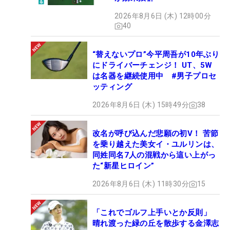
2026年8月6日 (木) 12時00分
40
“替えないプロ”今平周吾が10年ぶり
にドライバーチェンジ！ UT、5W
は名器を継続使用中 #男子プロセ
ッティング
2026年8月6日 (木) 15時49分
38
改名が呼び込んだ悲願の初V！ 苦節
を乗り越えた美女イ・ユルリンは、
同姓同名7人の混戦から這い上がっ
た“新星ヒロイン”
2026年8月6日 (木) 11時30分
15
「これでゴルフ上手いとか反則」
晴れ渡った緑の丘を散歩する金澤志