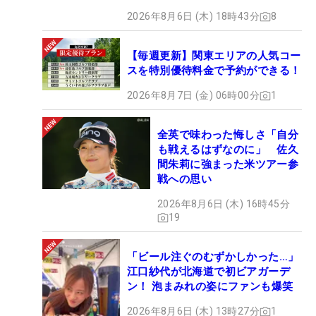
2026年8月6日 (木) 18時43分
8
【毎週更新】関東エリアの人気コー
スを特別優待料金で予約ができる！
2026年8月7日 (金) 06時00分
1
全英で味わった悔しさ「自分
も戦えるはずなのに」 佐久
間朱莉に強まった米ツアー参
戦への思い
2026年8月6日 (木) 16時45分
19
「ビール注ぐのむずかしかった…」
江口紗代が北海道で初ビアガーデ
ン！ 泡まみれの姿にファンも爆笑
2026年8月6日 (木) 13時27分
1