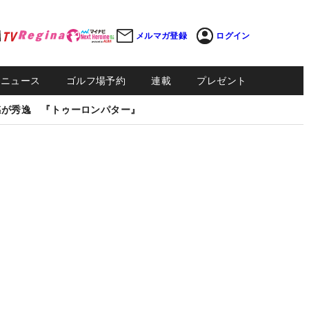
メルマガ登録
ログイン
Sニュース
ゴルフ場予約
連載
プレゼント
感が秀逸 『トゥーロンパター』