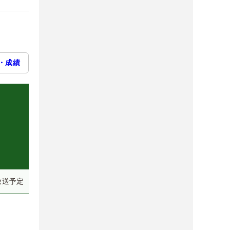
・成績
放送予定