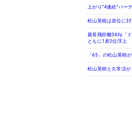
上がり”4連続”バー
松山英樹は首位に3打
最長飛距離343y
ともに1差2位浮上
「65」の松山英樹
松山英樹と久常涼が