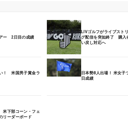
LIVゴルフがライブスト
アー 2日目の成績
グ配信を突如終了 購入
い戻し対応へ
い！ 米国男子賞金ラ
日本勢8人出場！ 米女子
日成績
 米下部コーン・フェ
のリーダーボード