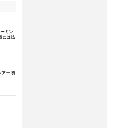
リーミン
者には払
ツアー 初