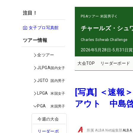
注目！
PGAツアー
米国男子
チャールズ・シュ
女子プロ写真館
ツアー情報
Charles Schwab Challenge
2026年5月28日-5月31日
賞
全ツアー
大会TOP
リーダーボード
JLPGA
国内女子
JGTO
国内男子
[写真] ＜速
LPGA
米国女子
アウト 中島
PGA
米国男子
今週の大会
所属
ALBA Net編集部
ALBA
リーダーボ