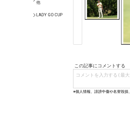
他
LADY GO CUP