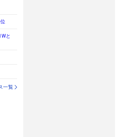
2位
1Wと
ス一覧