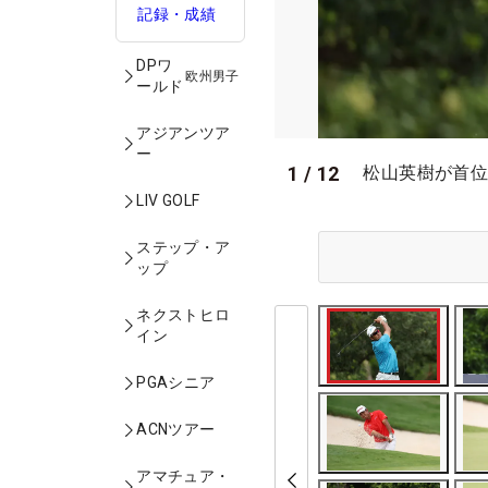
記録・成績
DPワ
欧州男子
ールド
アジアンツア
ー
1
/
12
松山英樹が首位グ
LIV GOLF
ステップ・ア
ップ
ネクストヒロ
イン
PGAシニア
ACNツアー
アマチュア・