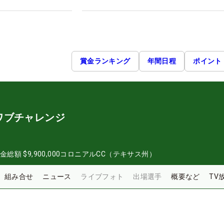
賞金ランキング
年間日程
ポイント
ワブチャレンジ
金総額
$9,900,000
コロニアルCC（テキサス州）
組み合せ
ニュース
ライブフォト
出場選手
概要など
TV