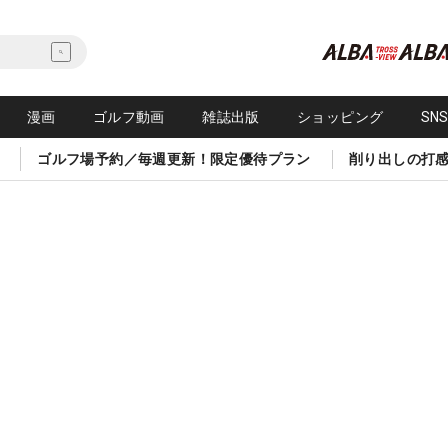
漫画
ゴルフ動画
雑誌出版
ショッピング
SN
ゴルフ場予約／毎週更新！限定優待プラン
削り出しの打