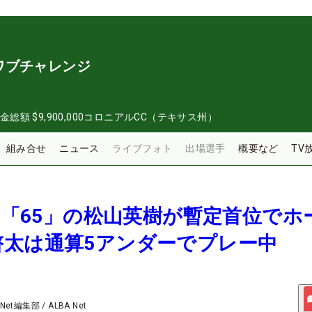
ワブチャレンジ
金総額
$9,900,000
コロニアルCC（テキサス州）
組み合せ
ニュース
ライブフォト
出場選手
概要など
TV
報＞「65」の松山英樹が暫定首位でホ
啓太は通算5アンダーでプレー中
 Net編集部
/
ALBA Net