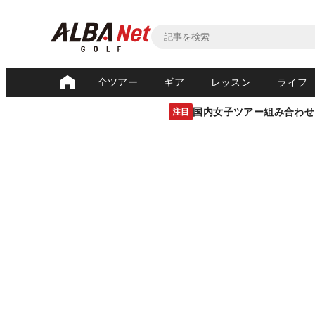
全ツアー
ギア
レッスン
ライフ
国内女子ツアー組み合わせ
注目