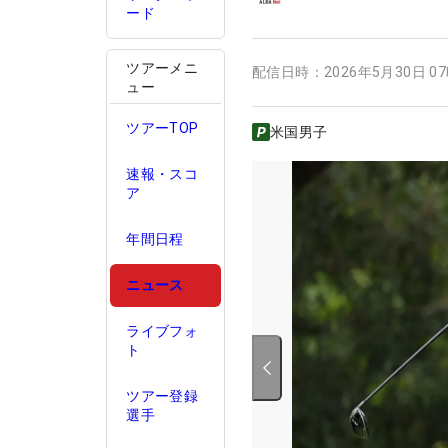
ード
ツアーメニ
配信日時：
2026年5月30日 0
ュー
ツアーTOP
米国男子
速報・スコ
ア
年間日程
ニュース
ライブフォ
ト
ツアー登録
選手