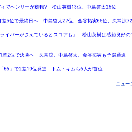
ディでヘンリーが逆転V 松山英樹13位、中島啓太26位
差5位で最終日へ 中島啓太27位、金谷拓実65位、久常涼7
「ドライバーがさえているとスコアも」 松山英樹は感触良好の
が1差2位で決勝へ 久常涼、中島啓太、金谷拓実も予選通過
「66」で2差19位発進 トム・キムら6人が首位
ニュー