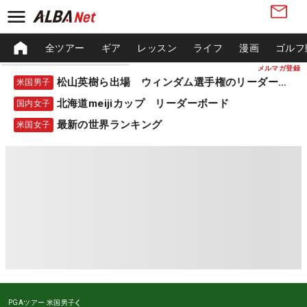
全ツアー
ギア
レッスン
ライフ
漫画
ゴルフ
メルマガ登録
松山英樹ら出場 ウィンダム選手権のリーダーボード
米国男子
北海道meijiカップ リーダーボード
国内女子
最新の世界ランキング
米国女子
PGAツアー
米国男子