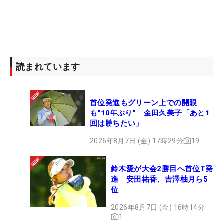
読まれています
首位発進もグリーン上での開眼
も“10年ぶり” 金田久美子「あと1
回は勝ちたい」
2026年8月7日 (金) 17時29分
19
鈴木愛が大会2勝目へ首位T発
進 安田祐香、吉澤柚月ら5
位
2026年8月7日 (金) 16時14分
1