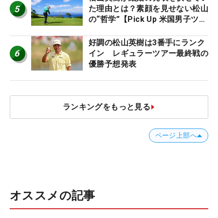
5
た理由とは？素顔を見せない松山
の“哲学”【Pick Up 米国男子ツア
ー十大ニュース】
好調の松山英樹は3番手にランク
6
イン レギュラーツアー最終戦の
優勝予想発表
ランキングをもっと見る
ページ上部へ
オススメの記事