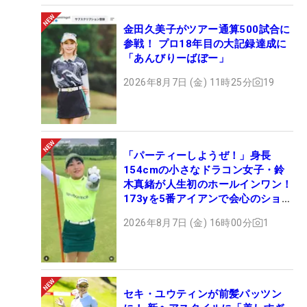
金田久美子がツアー通算500試合に
参戦！ プロ18年目の大記録達成に
「あんびりーばぼー」
2026年8月7日 (金) 11時25分
19
「パーティーしようぜ！」身長
154cmの小さなドラコン女子・鈴
木真緒が人生初のホールインワン！
173yを5番アイアンで会心のショッ
ト
2026年8月7日 (金) 16時00分
1
セキ・ユウティンが前髪パッツン