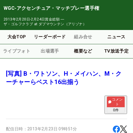
WGC-アクセンチュア・マッチプレー選手権
2013年2月20日-2月24日
賞金総額
―
ザ・ゴルフクラブ at ダブマウンテン（アリゾナ）
大会TOP
リーダーボード
組み合せ
ニュース
ライブフォト
出場選手
概要など
TV放送予定
[写真] B・ワトソン、H・メイハン、M・ク
ーチャーらベスト16出揃う
コメン
ト
0
件
配信日時：
2013年2月23日 09時51分