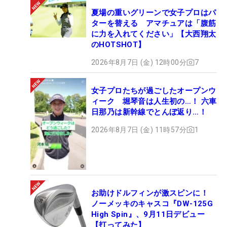
夏場の重いグリーンで女子プロはパ
ターを替える アマチュアは「腹筋
に力を入れてください」【大西翔太
のHOTSHOT】
2026年8月7日 (金) 12時00分
7
女子プロたちが過ごしたオープンウ
ィーク 堀琴音は人生初の…！ 六車
日那乃は新幹線でとんぼ返り…！
2026年8月7日 (金) 11時57分
1
お助けドルフィンが激スピンに！
ノーメッキのキャスコ『DW-125G
High Spin』、9月11日デビュー
【打ってみた】