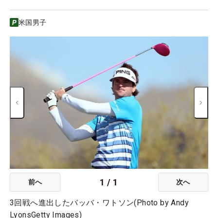
米国男子
1
/
1
前へ
次へ
3回戦へ進出したバッバ・ワトソン(Photo by Andy
LyonsGetty Images)