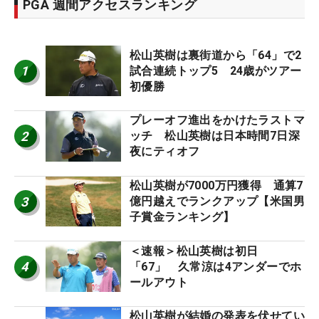
PGA 週間アクセスランキング
松山英樹は裏街道から「64」で2
1
試合連続トップ5 24歳がツアー
初優勝
プレーオフ進出をかけたラストマ
2
ッチ 松山英樹は日本時間7日深
夜にティオフ
松山英樹が7000万円獲得 通算7
3
億円越えでランクアップ【米国男
子賞金ランキング】
＜速報＞松山英樹は初日
4
「67」 久常涼は4アンダーでホ
ールアウト
松山英樹が結婚の発表を伏せてい