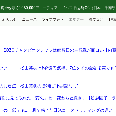
日
賞金総額
$9,950,000
アコーディア・ゴルフ 習志野CC（日本・千葉
組み合せ
ニュース
ライブフォト
出場選手
概要など
TV
 ZOZOチャンピオンシップは練習日の生観戦が面白い【内
ツアー！ 松山英樹は約2億円獲得、7位タイの金谷拓実でも
の共通点 松山英樹の勝利に“不思議なし”
英樹に見て取れた「変化」と「変わらぬ良さ」【舩越園子コ
トの「63」も… 肌で感じた日米コースセッティングの違い