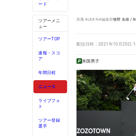
ード
所属
ALBA Net編集部
牧野 名雄
/
N
ツアーメニ
ュー
ツアーTOP
配信日時：
2021年10月20日 
速報・スコ
ア
米国男子
年間日程
ニュース
ライブフォ
ト
ツアー登録
選手