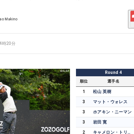
ao Makino
14時20分
Round
4
順位
選手名
1
松山 英樹
3
マット・ウォレス
3
ホアキン・ニーマン
3
岩田 寛
2
キャメロン・トリンガーリ