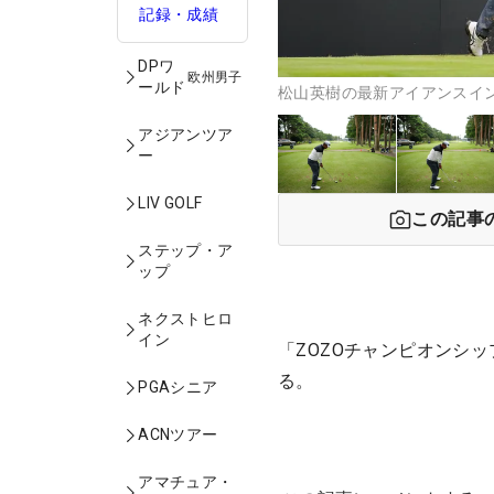
記録・成績
DPワ
欧州男子
ールド
松山英樹の最新アイアンスイ
アジアンツア
ー
LIV GOLF
この記事
ステップ・ア
ップ
ネクストヒロ
イン
「ZOZOチャンピオンシ
る。
PGAシニア
ACNツアー
アマチュア・