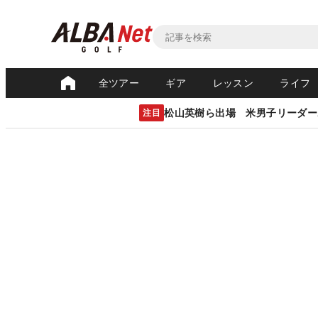
全ツアー
ギア
レッスン
ライフ
松山英樹ら出場 米男子リーダー
注目