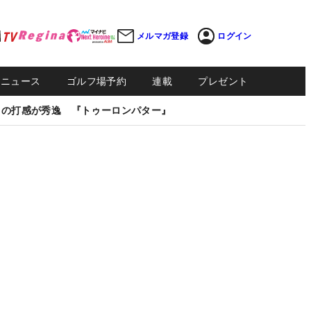
メルマガ登録
ログイン
Sニュース
ゴルフ場予約
連載
プレゼント
しの打感が秀逸 『トゥーロンパター』