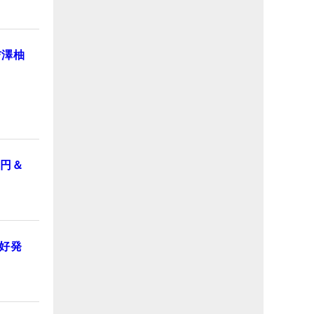
吉澤柚
0円＆
好発