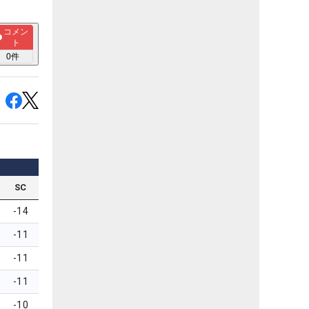
コメン
ト
0
件
SC
-14
-11
-11
-11
-10