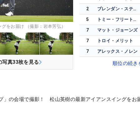
2
ブレンダン・スティール
5
トミー・フリートウッド
ングをお届け （撮影：岩本芳弘）
7
マット・ジョーンズ
7
トロイ・メリット
7
アレックス・ノレン
の写真
33
枚を見る
順位の続き
ップ」の会場で撮影！ 松山英樹の最新アイアンスイングをお