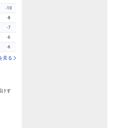
-10
-8
-7
-6
-6
を見る
届けす