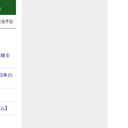
県）
放送予定
藤雄士
日本の
ラム】