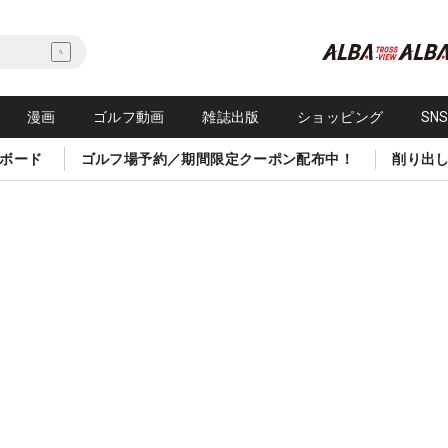
漫画
ゴルフ動画
雑誌出版
ショッピング
SN
ボード
ゴルフ場予約／期間限定クーポン配布中！
削り出