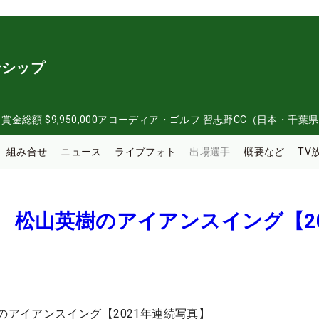
ンシップ
日
賞金総額
$9,950,000
アコーディア・ゴルフ 習志野CC（日本・千葉
組み合せ
ニュース
ライブフォト
出場選手
概要など
TV
！ 松山英樹のアイアンスイング【20
のアイアンスイング【2021年連続写真】