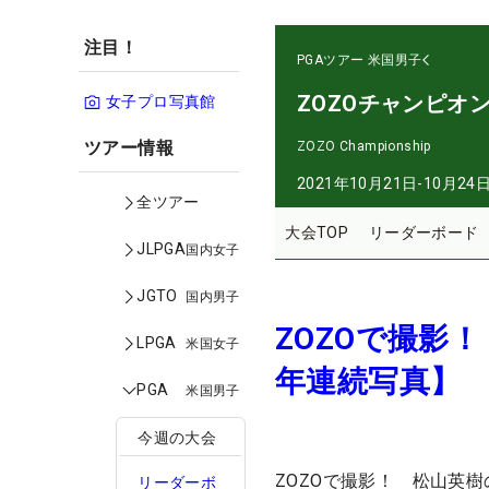
注目！
PGAツアー
米国男子
ZOZOチャンピオ
女子プロ写真館
ツアー情報
ZOZO Championship
2021年10月21日-10月24
全ツアー
大会TOP
リーダーボード
JLPGA
国内女子
JGTO
国内男子
ZOZOで撮影
LPGA
米国女子
年連続写真】
PGA
米国男子
今週の大会
ZOZOで撮影！ 松山英樹
リーダーボ