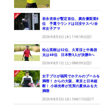
岩永杏奈が暫定首位、廣吉優梨菜8
位 予選ラウンドは日没サスペ/全
米女子アマ
2026年8月6日 (木) 11時18分
1
松山英樹は32位、久常涼と中島啓
太は48位 日本勢3人が決勝Rへ
2026年8月1日 (土) 08時09分
1
女子プロが福岡でホテルのプールを
満喫！ からの大阪、東京と日本縦
断！ 小林光希が充実の夏休みを大
満喫
2026年8月5日 (水) 16時17分
17