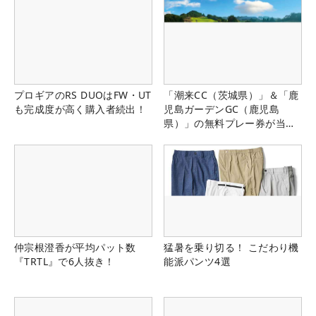
プロギアのRS DUOはFW・UT
「潮来CC（茨城県）」＆「鹿
も完成度が高く購入者続出！
児島ガーデンGC（鹿児島
県）」の無料プレー券が当た
る！！
仲宗根澄香が平均パット数
猛暑を乗り切る！ こだわり機
『TRTL』で6人抜き！
能派パンツ4選