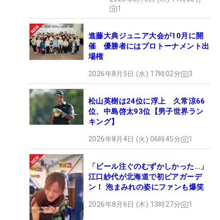
1
進藤大典ジュニア大会が10月に開
催 優勝者にはプロトーナメント出
場権
2026年8月5日 (水) 17時02分
3
松山英樹は24位に浮上 久常涼66
位、中島啓太93位【男子世界ラン
キング】
2026年8月4日 (火) 06時45分
1
「ビール注ぐのむずかしかった…」
江口紗代が北海道で初ビアガーデ
ン！ 泡まみれの姿にファンも爆笑
2026年8月6日 (木) 13時27分
1