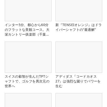
インター5分、都心から60分
新『TENSEIオレンジ』はドラ
のフラットな美観コース。大
イバーシャフトの“最適解”
栄カントリー俱楽部（千葉
県）
スイスの叡智が生んだTPTシ
アディダス『コードカオス
ャフトで、ゴルフを異次元の
27』は強烈な蹴りでパワーを
世界へ
生む