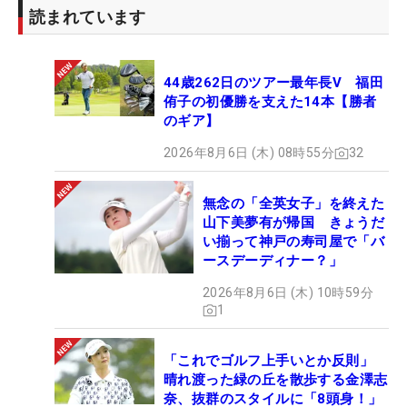
読まれています
44歳262日のツアー最年長V 福田
侑子の初優勝を支えた14本【勝者
のギア】
2026年8月6日 (木) 08時55分
32
無念の「全英女子」を終えた
山下美夢有が帰国 きょうだ
い揃って神戸の寿司屋で「バ
ースデーディナー？」
2026年8月6日 (木) 10時59分
1
「これでゴルフ上手いとか反則」
晴れ渡った緑の丘を散歩する金澤志
奈、抜群のスタイルに「8頭身！」