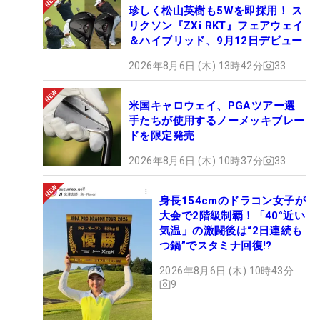
珍しく松山英樹も5Wを即採用！ ス
リクソン『ZXi RKT』フェアウェイ
＆ハイブリッド、9月12日デビュー
2026年8月6日 (木) 13時42分
33
米国キャロウェイ、PGAツアー選
手たちが使用するノーメッキブレー
ドを限定発売
2026年8月6日 (木) 10時37分
33
身長154cmのドラコン女子が
大会で2階級制覇！「40°近い
気温」の激闘後は“2日連続も
つ鍋”でスタミナ回復!?
2026年8月6日 (木) 10時43分
9