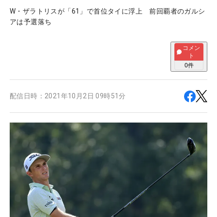
W・ザラトリスが「61」で首位タイに浮上 前回覇者のガルシ
アは予選落ち
コメン
ト
0
件
配信日時：
2021年10月2日 09時51分