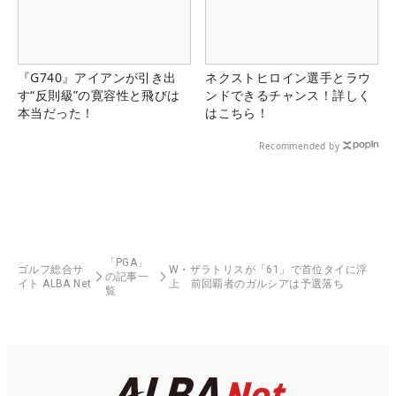
『G740』アイアンが引き出
ネクストヒロイン選手とラウ
す“反則級”の寛容性と飛びは
ンドできるチャンス！詳しく
本当だった！
はこちら！
Recommended by
「PGA」
ゴルフ総合サ
W・ザラトリスが「61」で首位タイに浮
の記事一
イト ALBA Net
上 前回覇者のガルシアは予選落ち
覧