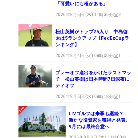
「可愛いにも程がある」
2026年8月6日 (木) 11時36分
3
松山英樹がトップ25入り 中島啓
太は5ランクアップ【FedExCupラ
ンキング】
2026年8月4日 (火) 08時00分
1
プレーオフ進出をかけたラストマッ
チ 松山英樹は日本時間7日深夜に
ティオフ
2026年8月5日 (水) 08時18分
1
LIVゴルフは来季も継続？
新たな投資家を獲得と発表、
9月には最終合意へ
2026年8月6日 (木) 11時00分