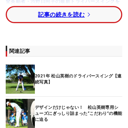
全英覇者・渋野日向子の最新ドライバースイングを
コマ送りで
記事の続きを読む
同じく首位タイには、
ニック・ワトニー
とルーキー
の
サヒス・ティーガラ
（ともに米国）。1打差・4位
タイには
キャメロン・ヤング
と
ヘイデン・バックリ
ー
（ともに米国）が続いた。
関連記事
東京五輪
銅メダルの
C.T.パン
（台湾）はトータル9ア
ンダー・13位タイ。前年覇者の
セルヒオ・ガルシア
2021年 松山英樹のドライバースイング【連
（スペイン）はトータル4アンダー、銀メダルの
ロ
続写真】
ーリー・サバティーニ
（スロバキア）はトータル3
アンダーで、ともに予選落ちとなった。
デザインだけじゃない！ 松山英樹専用シ
ューズにぎっしり詰まった“こだわり”の機能
に迫る