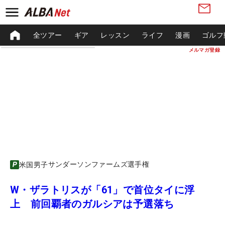
全ツアー
ギア
レッスン
ライフ
漫画
ゴルフ
メルマガ登録
サンダーソンファームズ選手権
米国男子
W・ザラトリスが「61」で首位タイに浮
上 前回覇者のガルシアは予選落ち