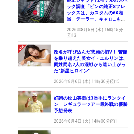
純正シャフト12モデルのスペ
ック調査「ピンの純正Sフレ
ックスは、カスタムの6X相
当」テーラー、キャロ…もチ
ェック！
2026年8月5日 (水) 16時15分
13
改名が呼び込んだ悲願の初V！ 苦節
を乗り越えた美女イ・ユルリンは、
同姓同名7人の混戦から這い上がっ
た“新星ヒロイン”
2026年8月6日 (木) 11時30分
15
好調の松山英樹は3番手にランクイ
ン レギュラーツアー最終戦の優勝
予想発表
2026年8月4日 (火) 14時00分
1