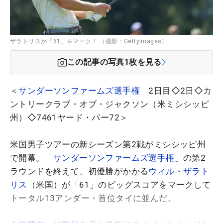
ザラトリスが「61」をマーク！ （撮影：GettyImages）
この記事の写真
1
枚を見る
＜
サンダーソンファームズ選手権
2日目◇2日◇カ
ントリークラブ・オブ・ジャクソン（米ミシシッピ
州）◇7461ヤード・パー72＞
米国男子ツアーの新シーズン第2戦がミシシッピ州
で開幕。「
サンダーソンファームズ選手権
」の第2
ラウンドを終えて、初優勝がかかる
ウィル・ザラト
リス
（米国）が「61」のビッグスコアをマークして
トータル13アンダー・首位タイに並んだ。