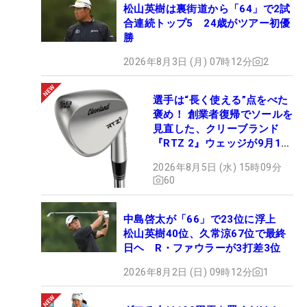
松山英樹は裏街道から「64」で2試
合連続トップ5 24歳がツアー初優
勝
2026年8月3日 (月) 07時12分
2
選手は“長く使える”点をべた
褒め！ 創業者復帰でソールを
見直した、クリーブランド
『RTZ 2』ウェッジが9月12
日デビュー
2026年8月5日 (水) 15時09分
60
中島啓太が「66」で23位に浮上
松山英樹40位、久常涼67位で最終
日ヘ R・ファウラーが3打差3位
2026年8月2日 (日) 09時12分
1