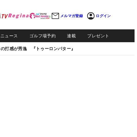
メルマガ登録
ログイン
Sニュース
ゴルフ場予約
連載
プレゼント
しの打感が秀逸 『トゥーロンパター』