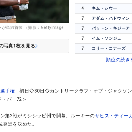
4
キム・シウー
7
アダム・ハドウィン
独首位 （撮影：GettyImage
7
パットン・キジーア
7
イム・ソンジェ
の写真
1
枚を見る
7
コリー・コナーズ
順位の続き
ズ選手権
初日◇30日◇カントリークラブ・オブ・ジャクソン
ド・パー72＞
ン第2戦がミシシッピ州で開幕。ルーキーの
サヒス・ティー
位発進を決めた。