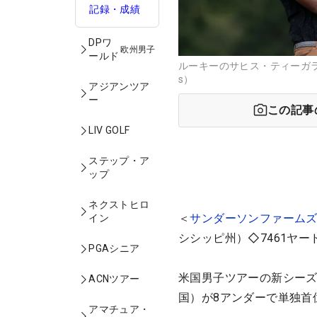
記録・成績
DPワ
欧州男子
ールド
ルーキーのサヒス・ティーガラが単
s）
アジアンツア
ー
この記事
LIV GOLF
ステップ・ア
ップ
ネクストヒロ
＜
サンダーソンファーム
イン
シシッピ州）◇7461ヤー
PGAシニア
米国男子ツアーの新シーズ
ACNツアー
国）が8アンダーで単独首
アマチュア・