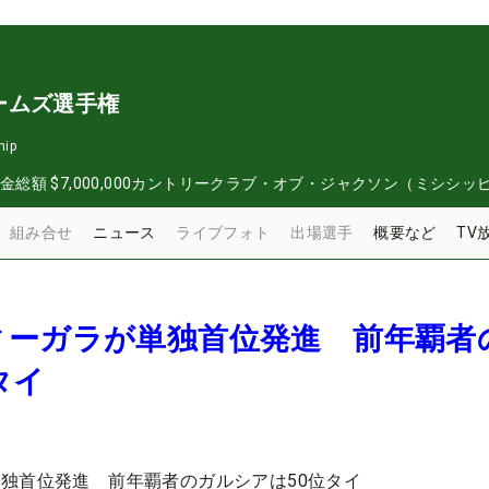
ームズ選手権
hip
金総額
$7,000,000
カントリークラブ・オブ・ジャクソン（ミシシッ
組み合せ
ニュース
ライブフォト
出場選手
概要など
TV
ィーガラが単独首位発進 前年覇者
タイ
独首位発進 前年覇者のガルシアは50位タイ