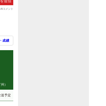
・成績
ピ州）
放送予定