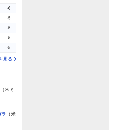
-6
-5
-5
-5
-5
を見る
（米ミ
ガラ
（米