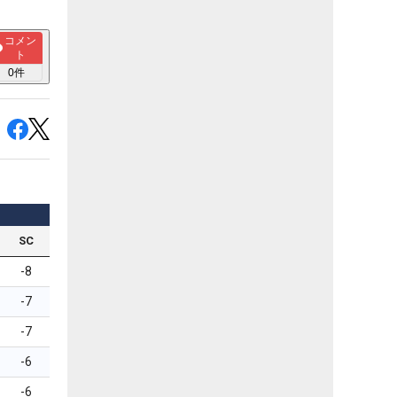
コメン
ト
0
件
SC
-8
-7
-7
-6
-6