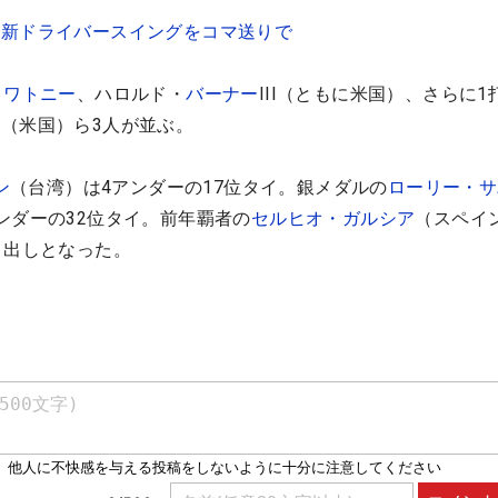
最新ドライバースイングをコマ送りで
・ワトニー
、ハロルド・
バーナー
III（ともに米国）、さらに1
マ
（米国）ら3人が並ぶ。
ン
（台湾）は4アンダーの17位タイ。銀メダルの
ローリー・サ
ンダーの32位タイ。前年覇者の
セルヒオ・ガルシア
（スペイ
り出しとなった。