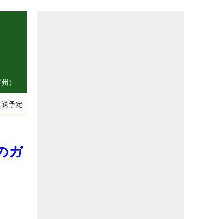
ピ州）
放送予定
のガ