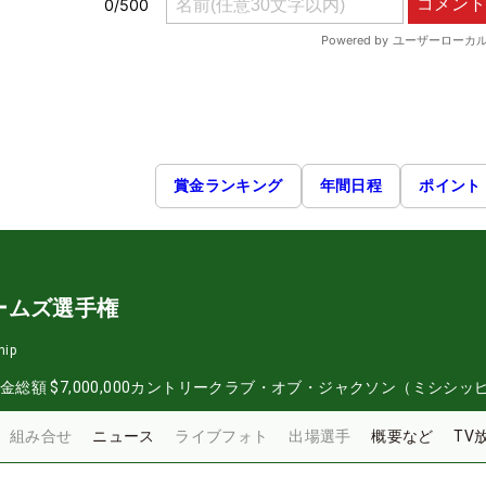
賞金ランキング
年間日程
ポイント
ームズ選手権
hip
金総額
$7,000,000
カントリークラブ・オブ・ジャクソン（ミシシッ
組み合せ
ニュース
ライブフォト
出場選手
概要など
TV