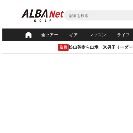
全ツアー
ギア
レッスン
ライフ
松山英樹ら出場 米男子リーダー
注目