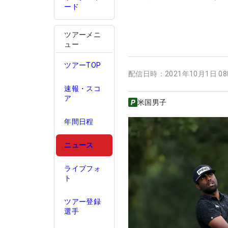
ード
ツアーメニ
ュー
ツアーTOP
配信日時：
2021年10月1日 0
速報・スコ
ア
米国男子
年間日程
ニュース
ライブフォ
ト
ツアー登録
選手