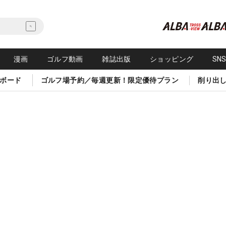
漫画
ゴルフ動画
雑誌出版
ショッピング
SN
ボード
ゴルフ場予約／毎週更新！限定優待プラン
削り出