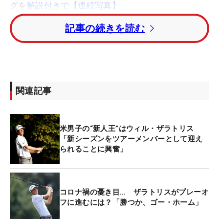
グを解説付きで【連続写真】
記事の続きを読む
最有力に推されたのは、昨シーズンの新人王を獲得
した
ウィル・ザラトリス
（米国）。4月の「マスタ
ーズ」で松山英樹に次いで2位の成績を挙げるなど
飛躍のシーズンを送った期待の若手が、初優勝に向
かう。
関連記事
2番手には
ミト・ペレイラ
（チリ）。
東京五輪
にも
出場し上位争いを演じ4位タイ、新シーズンの開幕
米男子の“新人王”はウィル・ザラトリス
戦でも3位に入った点が評価された。
「新シーズンをツアーメンバーとして迎え
られることに興奮」
3番手に
サム・バーンズ
（韓国）、4番手に
イム・ソ
ンジェ
（韓国）。松山英樹ら日本人選手含め、トッ
プランカーは出場しない。
コロナ禍の憂き目… ザラトリスがプレーオ
フに進むには？「勝つか、ゴー・ホーム」