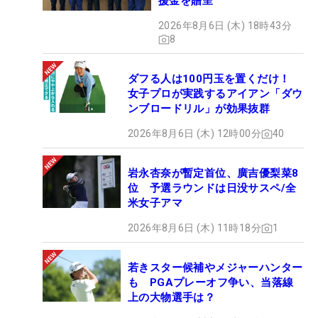
援金を贈呈
2026年8月6日 (木) 18時43分
8
ダフる人は100円玉を置くだけ！
女子プロが実践するアイアン「ダウ
ンブロードリル」が効果抜群
2026年8月6日 (木) 12時00分
40
岩永杏奈が暫定首位、廣吉優梨菜8
位 予選ラウンドは日没サスペ/全
米女子アマ
2026年8月6日 (木) 11時18分
1
若きスター候補やメジャーハンター
も PGAプレーオフ争い、当落線
上の大物選手は？