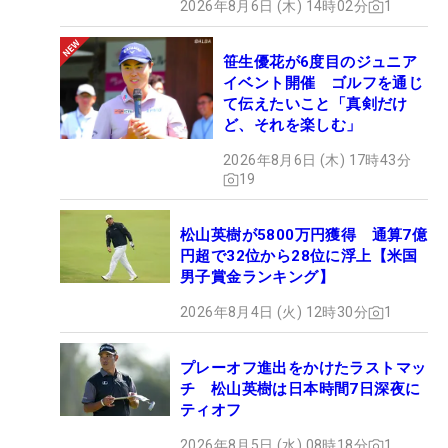
2026年8月6日 (木) 14時02分
1
笹生優花が6度目のジュニア
イベント開催 ゴルフを通じ
て伝えたいこと「真剣だけ
ど、それを楽しむ」
2026年8月6日 (木) 17時43分
19
松山英樹が5800万円獲得 通算7億
円超で32位から28位に浮上【米国
男子賞金ランキング】
2026年8月4日 (火) 12時30分
1
プレーオフ進出をかけたラストマッ
チ 松山英樹は日本時間7日深夜に
ティオフ
2026年8月5日 (水) 08時18分
1