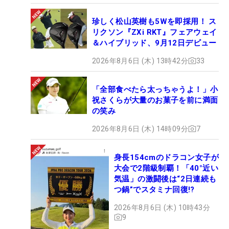
珍しく松山英樹も5Wを即採用！ ス
リクソン『ZXi RKT』フェアウェイ
＆ハイブリッド、9月12日デビュー
2026年8月6日 (木) 13時42分
33
「全部食べたら太っちゃうよ！」小
祝さくらが大量のお菓子を前に満面
の笑み
2026年8月6日 (木) 14時09分
7
身長154cmのドラコン女子が
大会で2階級制覇！「40°近い
気温」の激闘後は“2日連続も
つ鍋”でスタミナ回復!?
2026年8月6日 (木) 10時43分
9