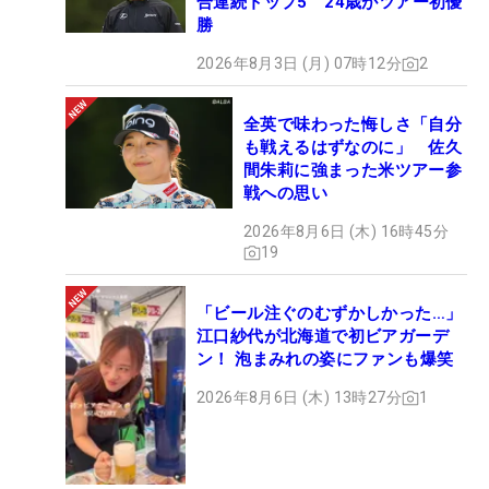
合連続トップ5 24歳がツアー初優
勝
2026年8月3日 (月) 07時12分
2
全英で味わった悔しさ「自分
も戦えるはずなのに」 佐久
間朱莉に強まった米ツアー参
戦への思い
2026年8月6日 (木) 16時45分
19
「ビール注ぐのむずかしかった…」
江口紗代が北海道で初ビアガーデ
ン！ 泡まみれの姿にファンも爆笑
2026年8月6日 (木) 13時27分
1