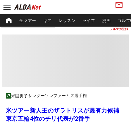
全ツアー
ギア
レッスン
ライフ
漫画
ゴルフ
メルマガ登録
サンダーソンファームズ選手権
米国男子
米ツアー新人王のザラトリスが最有力候補
東京五輪4位のチリ代表が2番手