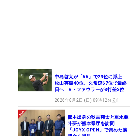
中島啓太が「66」で23位に浮上
松山英樹40位、久常涼67位で最終
日ヘ R・ファウラーが3打差3位
2026年8月2日 (日) 09時12分
1
熊本出身の秋吉翔太と重永亜
斗夢が熊本県庁を訪問
「JOYX OPEN」で集めた義