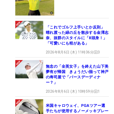
「これでゴルフ上手いとか反則」
晴れ渡った緑の丘を散歩する金澤志
奈、抜群のスタイルに「8頭身！」
「可愛いにも程がある」
2026年8月6日 (木) 11時36分
3
無念の「全英女子」を終えた山下美
夢有が帰国 きょうだい揃って神戸
の寿司屋で「バースデーディナ
ー？」
2026年8月6日 (木) 10時59分
1
米国キャロウェイ、PGAツアー選
手たちが使用するノーメッキブレー