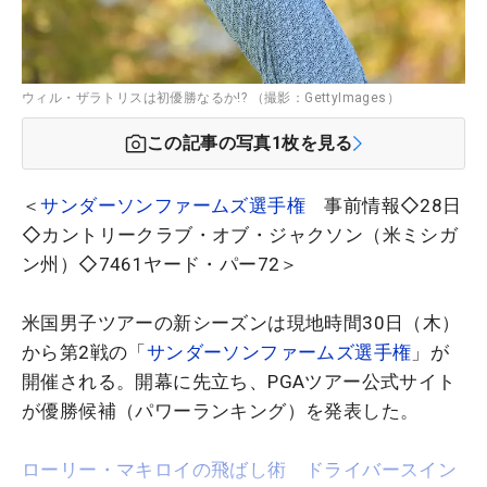
ウィル・ザラトリスは初優勝なるか!? （撮影：GettyImages）
この記事の写真
1
枚を見る
＜
サンダーソンファームズ選手権
事前情報◇28日
◇カントリークラブ・オブ・ジャクソン（米ミシガ
ン州）◇7461ヤード・パー72＞
米国男子ツアーの新シーズンは現地時間30日（木）
から第2戦の「
サンダーソンファームズ選手権
」が
開催される。開幕に先立ち、PGAツアー公式サイト
が優勝候補（パワーランキング）を発表した。
ローリー・マキロイの飛ばし術 ドライバースイン