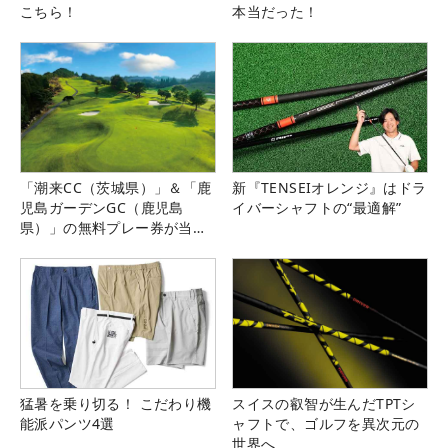
こちら！
本当だった！
「潮来CC（茨城県）」＆「鹿
新『TENSEIオレンジ』はドラ
児島ガーデンGC（鹿児島
イバーシャフトの“最適解”
県）」の無料プレー券が当た
る！！
猛暑を乗り切る！ こだわり機
スイスの叡智が生んだTPTシ
能派パンツ4選
ャフトで、ゴルフを異次元の
世界へ