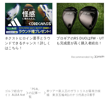
ネクストヒロイン選手とラウ
プロギアのRS DUOはFW・UT
ンドできるチャンス！詳しく
も完成度が高く購入者続出！
はこちら！
Recommended by
「PGA」
ゴルフ総合サ
米ツアー新人王のザラトリスが最有力候
の記事一
イト ALBA Net
補 東京五輪4位のチリ代表が2番手
覧