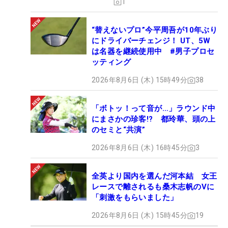
1
“替えないプロ”今平周吾が10年ぶり
にドライバーチェンジ！ UT、5W
は名器を継続使用中 #男子プロセ
ッティング
2026年8月6日 (木) 15時49分
38
「ボトッ！って音が…」ラウンド中
にまさかの珍客!? 都玲華、頭の上
のセミと“共演”
2026年8月6日 (木) 16時45分
3
全英より国内を選んだ河本結 女王
レースで離されるも桑木志帆のVに
「刺激をもらいました」
2026年8月6日 (木) 15時45分
19