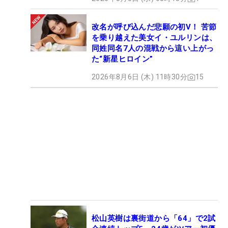
改名が呼び込んだ悲願の初V！ 苦節
を乗り越えた美女イ・ユルリンは、
同姓同名7人の混戦から這い上がっ
た“新星ヒロイン”
2026年8月6日 (木) 11時30分
15
松山英樹は裏街道から「64」で2試