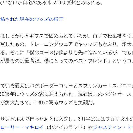
ていないが自宅のある米フロリダ州とみられる。
投稿された現在のウッズの様子
下はしっかりとギブスで固められているが、両手で松葉杖をつ
を写したもの。トレーニングウェアでキャップもかぶり、愛犬
いる。そこに「僕のコースは僕よりも先に進んでいるが、でも
ーが居るのは最高だ。僕にとってのベストフレンド」というコ
っている愛犬はバグボーダーコリーとスプリンガー・スパニエ
。2015年にウッズの家に迎えられた。現在はこのバグとオース
ラが愛犬たちで、一緒に写るウッズも笑顔だ。
サンゼルスで行ったあとに入院し、3月半ばにはフロリダ州
。
ローリー・マキロイ
（北アイルランド）や
ジャスティン・ト