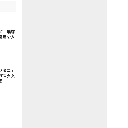
ズ 無謀
適用でき
ジタニ」
ガスタ女
福