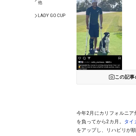
他
LADY GO CUP
この記事
今年2月にカリフォルニア
を負ってから2カ月。
タイ
をアップし、リハビリが順