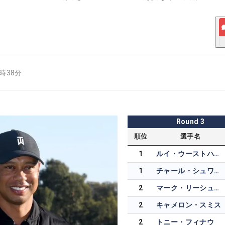
8時38分
Round
3
順位
選手名
1
ルイ・ウーストハウゼン
1
チャール・シュワーツェル
2
マーク・リーシュマン
2
キャメロン・スミス
2
トニー・フィナウ