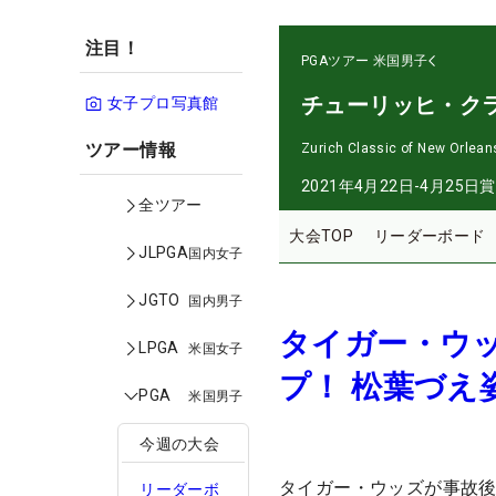
注目！
PGAツアー
米国男子
チューリッヒ・ク
女子プロ写真館
ツアー情報
Zurich Classic of New Orlean
2021年4月22日-4月25日
賞
全ツアー
大会TOP
リーダーボード
JLPGA
国内女子
JGTO
国内男子
タイガー・ウッ
LPGA
米国女子
プ！ 松葉づえ
PGA
米国男子
今週の大会
タイガー・ウッズが事故後
リーダーボ