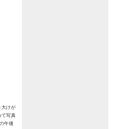
う大けが
めて写真
の午後