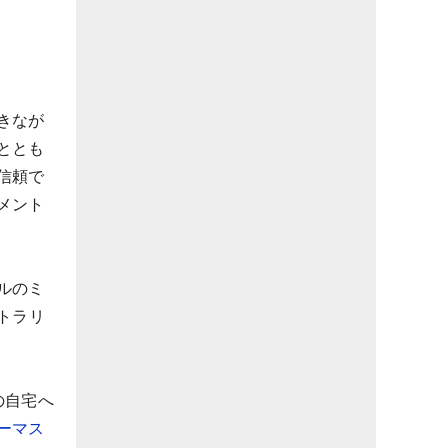
きなが
ととも
信頼で
メント
ルのミ
トラリ
の自宅へ
ーマス