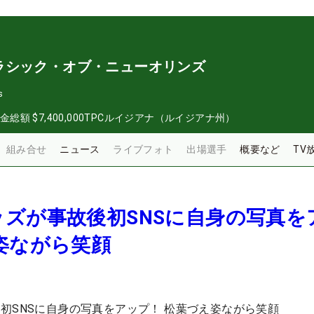
ラシック・オブ・ニューオリンズ
s
金総額
$7,400,000
TPCルイジアナ（ルイジアナ州）
組み合せ
ニュース
ライブフォト
出場選手
概要など
TV
ズが事故後初SNSに自身の写真を
姿ながら笑顔
初SNSに自身の写真をアップ！ 松葉づえ姿ながら笑顔