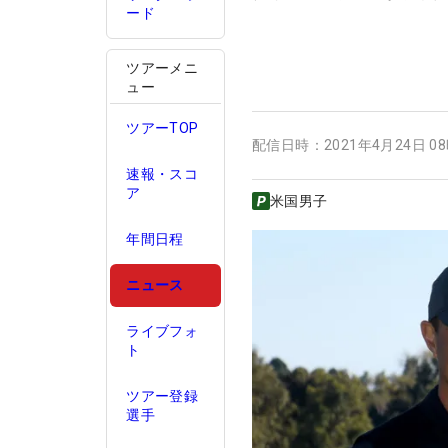
ード
ツアーメニ
ュー
ツアーTOP
配信日時：
2021年4月24日 0
速報・スコ
ア
米国男子
年間日程
ニュース
ライブフォ
ト
ツアー登録
選手