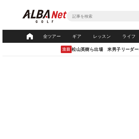
全ツアー
ギア
レッスン
ライフ
松山英樹ら出場 米男子リーダー
注目