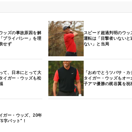
ウッズの事故原因を解
スピード超過判明のウッ
「プライバシー」を理
運転は「目撃者いないと
表せず
ない」と当局
って、日本にとって大
「おめでとうツバサ・カ
タイガー・ウッズも松
タイガー・ウッズもオー
福
子アマ優勝の梶谷翼を祝
イガー・ウッズ、20年
“S字パット”！