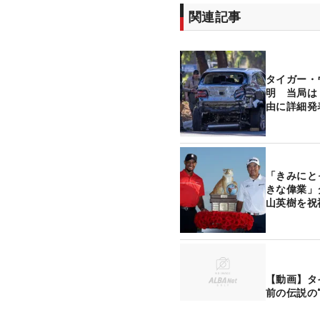
関連記事
タイガー・
明 当局は
由に詳細発
「きみにと
きな偉業」
山英樹を祝
【動画】タ
前の伝説の