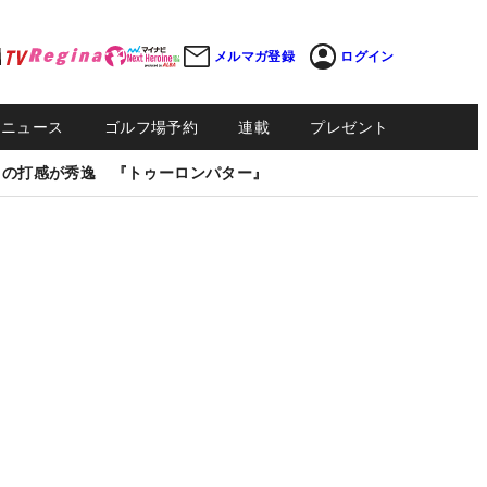
メルマガ登録
ログイン
Sニュース
ゴルフ場予約
連載
プレゼント
しの打感が秀逸 『トゥーロンパター』