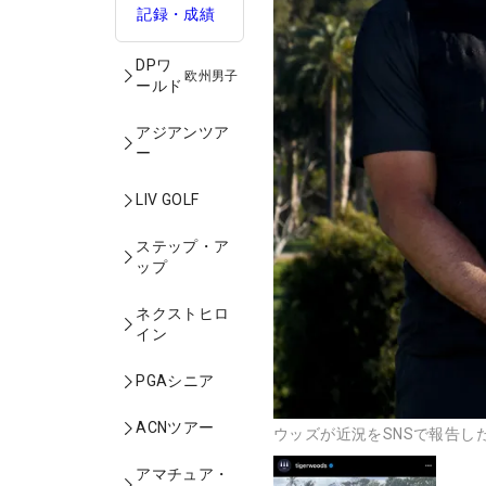
記録・成績
DPワ
欧州男子
ールド
アジアンツア
ー
LIV GOLF
ステップ・ア
ップ
ネクストヒロ
イン
PGAシニア
ACNツアー
ウッズが近況をSNSで報告した （
アマチュア・