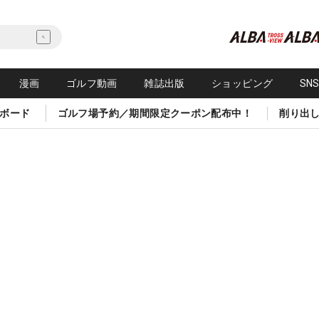
漫画
ゴルフ動画
雑誌出版
ショッピング
SN
ボード
ゴルフ場予約／期間限定クーポン配布中！
削り出