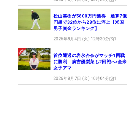
松山英樹が5800万円獲得 通算7億
円超で32位から28位に浮上【米国
男子賞金ランキング】
2026年8月4日 (火) 12時30分
1
首位通過の岩永杏奈がマッチ1回戦
に勝利 廣吉優梨菜も2回戦へ/全米
女子アマ
2026年8月7日 (金) 10時04分
1