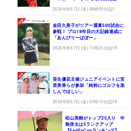
2026年8月7日 (金) 06時59分
1
金田久美子がツアー通算500試合に
参戦！ プロ18年目の大記録達成に
「あんびりーばぼー」
2026年8月7日 (金) 11時25分
19
笹生優花主催ジュニアイベントに宮
里美香らが参加「純粋にゴルフを楽
しんでほしい」
2026年8月7日 (金) 07時15分
19
松山英樹がトップ25入り 中
島啓太は5ランクアップ
【FedExCupランキング】