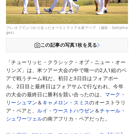
プレ-オフでぶつかり合ったオーストラリア＆南アペア （撮影：GettyIma
ges）
この記事の写真
1
枚を見る
「チューリッヒ・クラシック・オブ・ニュー・オー
リンズ」は、米ツアー大会の中で唯一の2人1組のペ
アで戦うチーム戦だ。初日と3日目はフォアボー
ル、2日目と最終日はフォアサムで行なわれ、今年
の大会の最終日に勝利を競い合ったのは、
マーク・
リーシュマン
＆
キャメロン・スミス
のオーストラリ
ア・ペアと、
ルイ・ウーストハウゼン
＆
チャール・
シュワーツェル
の南アフリカ・ペアだった。