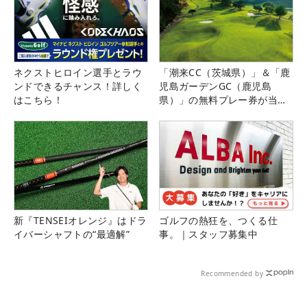
ネクストヒロイン選手とラウ
「潮来CC（茨城県）」＆「鹿
ンドできるチャンス！詳しく
児島ガーデンGC（鹿児島
はこちら！
県）」の無料プレー券が当た
る！！
新『TENSEIオレンジ』はドラ
ゴルフの熱狂を、つくる仕
イバーシャフトの“最適解”
事。｜スタッフ募集中
Recommended by