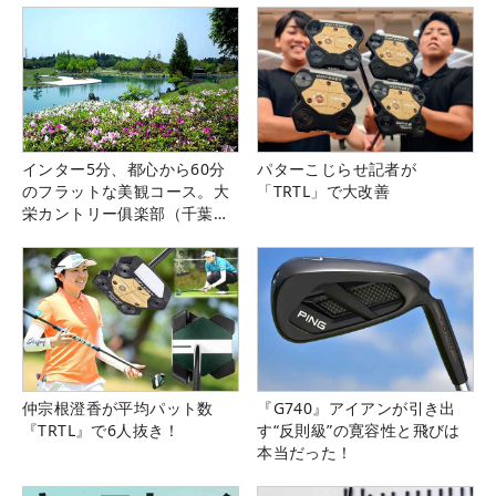
インター5分、都心から60分
パターこじらせ記者が
のフラットな美観コース。大
「TRTL」で大改善
栄カントリー俱楽部（千葉
県）
仲宗根澄香が平均パット数
『G740』アイアンが引き出
『TRTL』で6人抜き！
す“反則級”の寛容性と飛びは
本当だった！