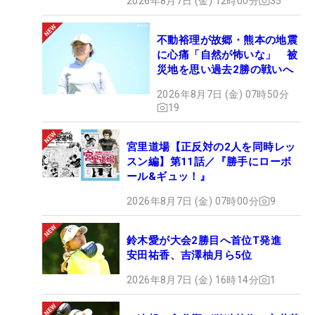
2026年8月7日 (金) 12時00分
35
不動裕理が故郷・熊本の地震
に心痛「自然が怖いな」 被
災地を思い過去2勝の戦いへ
2026年8月7日 (金) 07時50分
19
宮里道場【正反対の2人を同時レッ
スン編】第11話／『勝手にローボ
ール&ギュッ！』
2026年8月7日 (金) 07時00分
9
鈴木愛が大会2勝目へ首位T発進
安田祐香、吉澤柚月ら5位
2026年8月7日 (金) 16時14分
1