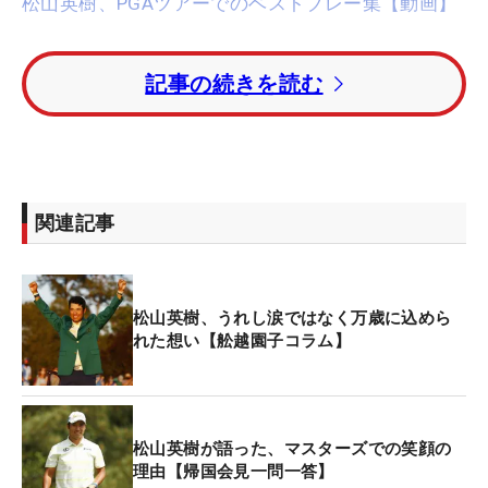
松山英樹、PGAツアーでのベストプレー集【動画】
この4人を眺めていたら、ここ10数年の世界のゴル
記事の続きを読む
フ界のさまざまな動きが次々に頭の中に浮かんでき
た。
思えば、2010年「
全英オープン
」で、ほとんど無名
に近かったウーストハウゼンが勝利して世界中を驚
関連記事
かせたとき、日本の松山英樹は、まだ世界の舞台に
立ってさえいなかった。
松山英樹、うれし涙ではなく万歳に込めら
その翌年、2011年「マスターズ」でシュワーツェル
れた想い【舩越園子コラム】
が優勝してグリーンジャケットを羽織った表彰式
で、その傍らに一緒に立っていたのは、ローアマに
輝いた19歳の大学生、松山だった。
松山英樹が語った、マスターズでの笑顔の
理由【帰国会見一問一答】
苦労人のリーシュマンが米ツアーで初優勝を挙げた