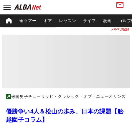
全ツアー
ギア
レッスン
ライフ
漫画
ゴルフ
メルマガ登録
チューリッヒ・クラシック・オブ・ニューオリンズ
米国男子
優勝争い4人＆松山の歩み、日本の課題【舩
越園子コラム】