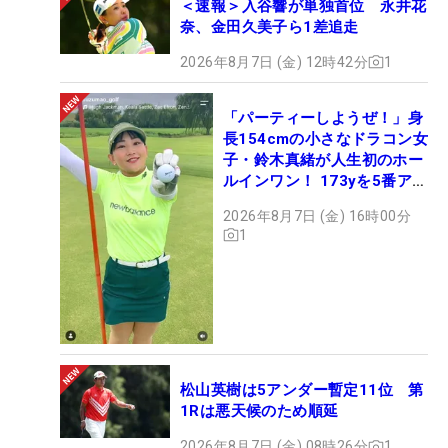
＜速報＞入谷響が単独首位 永井花
奈、金田久美子ら1差追走
2026年8月7日 (金) 12時42分
1
「パーティーしようぜ！」身
長154cmの小さなドラコン女
子・鈴木真緒が人生初のホー
ルインワン！ 173yを5番アイ
アンで会心のショット
2026年8月7日 (金) 16時00分
1
松山英樹は5アンダー暫定11位 第
1Rは悪天候のため順延
2026年8月7日 (金) 08時26分
1