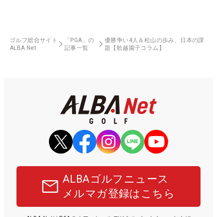
ゴルフ総合サイト
「PGA」の
優勝争い4人＆松山の歩み、日本の課
ALBA Net
記事一覧
題【舩越園子コラム】
ALBAゴルフニュース
メルマガ登録はこちら