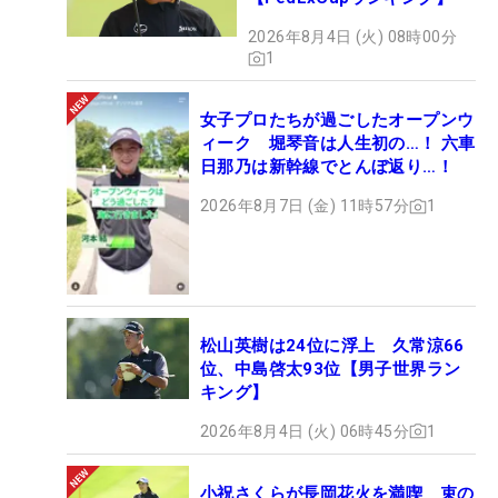
2026年8月4日 (火) 08時00分
1
女子プロたちが過ごしたオープンウ
ィーク 堀琴音は人生初の…！ 六車
日那乃は新幹線でとんぼ返り…！
2026年8月7日 (金) 11時57分
1
松山英樹は24位に浮上 久常涼66
位、中島啓太93位【男子世界ラン
キング】
2026年8月4日 (火) 06時45分
1
小祝さくらが長岡花火を満喫 束の