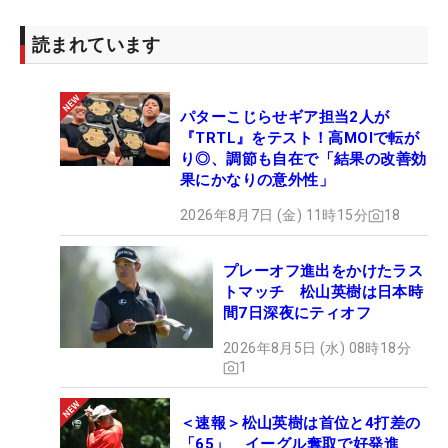
読まれています
パターこじらせギア担当2人が
『TRTL』をテスト！高MOIで転が
り◎、調節も自在で「結果の改善効
果にかなりの意外性」
2026年8月7日 (金) 11時15分
18
プレーオフ進出をかけたラス
トマッチ 松山英樹は日本時
間7日深夜にティオフ
2026年8月5日 (水) 08時18分
1
＜速報＞松山英樹は首位と4打差の
「65」 イーグル奪取で好発進