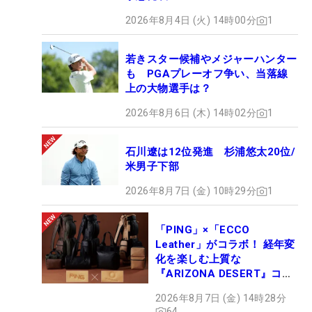
2026年8月4日 (火) 14時00分
1
若きスター候補やメジャーハンター
も PGAプレーオフ争い、当落線
上の大物選手は？
2026年8月6日 (木) 14時02分
1
石川遼は12位発進 杉浦悠太20位/
米男子下部
2026年8月7日 (金) 10時29分
1
「PING」×「ECCO
Leather」がコラボ！ 経年変
化を楽しむ上質な
『ARIZONA DESERT』コレ
クション、9月15日限定デビ
2026年8月7日 (金) 14時28分
ュー
64