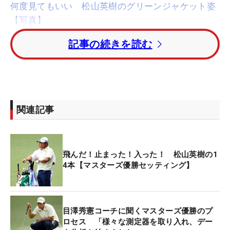
何度見てもいい 松山英樹のグリーンジャケット姿
【写真】
記事の続きを読む
地元サウスカロライナ州出身で世界ランキング1位
の
ダスティン・ジョンソン
（米国）は15番目。連覇
を狙った「マスターズ」では無念の予選落ち。距離
が短いものの林でセパレートされたタイトなコース
では、これまでトップ10もないが、「それでも世界
関連記事
1位」との理由から、かろうじてランクインした。
優勝予想1番目は昨年大会覇者の
ウェブ・シンプソ
飛んだ！止まった！入った！ 松山英樹の1
ン
（米国）。2番目にはマスターズで8位タイに入っ
4本【マスターズ優勝セッティング】
た
コリー・コナーズ
（カナダ）。マスターズ初出場
で2位に入った
ウィル・ザラトリス
（米国）が6番目
にランクインした。
目澤秀憲コーチに聞くマスターズ優勝のプ
ロセス 「様々な測定器を取り入れ、デー
2018年大会を制した小平智はラウンクインせず。マ