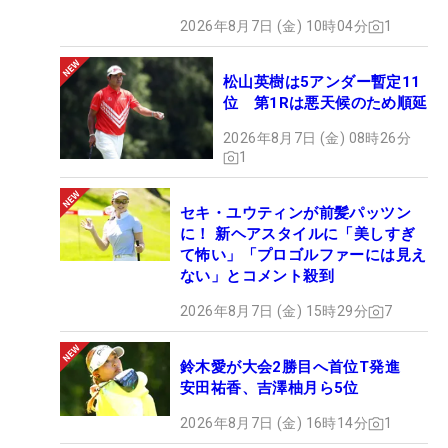
2026年8月7日 (金) 10時04分
1
松山英樹は5アンダー暫定11
位 第1Rは悪天候のため順延
2026年8月7日 (金) 08時26分
1
セキ・ユウティンが前髪パッツン
に！ 新ヘアスタイルに「美しすぎ
て怖い」「プロゴルファーには見え
ない」とコメント殺到
2026年8月7日 (金) 15時29分
7
鈴木愛が大会2勝目へ首位T発進
安田祐香、吉澤柚月ら5位
2026年8月7日 (金) 16時14分
1