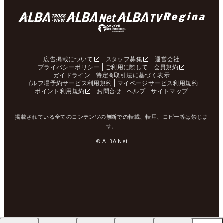
広告掲載について
スタッフ募集
運営会社
プライバシーポリシー
ご利用に際して
会員規約
ガイドライン
特定商取引法に基づく表示
ゴルフ場予約サービス利用規約
マイページサービス利用規約
ポイント利用規約
お問合せ
ヘルプ
サイトマップ
掲載されている全てのコンテンツの無断での転載、転用、コピー等は禁じま
す。
© ALBA Net