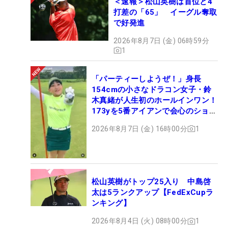
＜速報＞松山英樹は首位と4
打差の「65」 イーグル奪取
で好発進
2026年8月7日 (金) 06時59分
1
「パーティーしようぜ！」身長
154cmの小さなドラコン女子・鈴
木真緒が人生初のホールインワン！
173yを5番アイアンで会心のショッ
ト
2026年8月7日 (金) 16時00分
1
松山英樹がトップ25入り 中島啓
太は5ランクアップ【FedExCupラ
ンキング】
2026年8月4日 (火) 08時00分
1