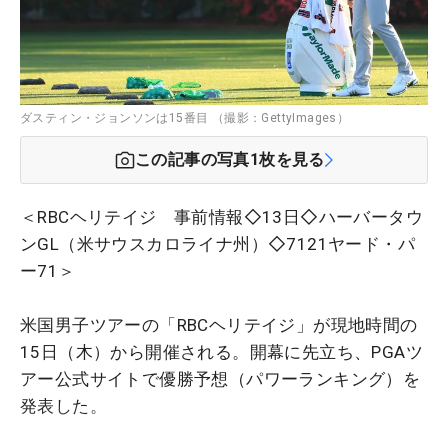
ダスティン・ジョンソンは15番目 （撮影：GettyImages）
この記事の写真
1
枚を見る
＜RBCヘリテイジ 事前情報◇13日◇ハーバータウ
ンGL（米サウスカロライナ州）◇7121ヤード・パ
ー71＞
米国男子ツアーの「RBCヘリテイジ」が現地時間の
15日（木）から開催される。開幕に先立ち、PGAツ
アー公式サイトで優勝予想（パワーランキング）を
発表した。