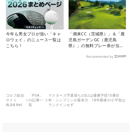
今年も男女プロが強い「キャ
「潮来CC（茨城県）」＆「鹿
ロウェイ」のニュース一覧は
児島ガーデンGC（鹿児島
こちら！
県）」の無料プレー券が当た
る！！
Recommended by
ゴルフ総合
「PGA」
マスターズ予選落ちのDJは優勝予想15番目
サイト
の記事一
W・シンプソンが最有力、18年覇者の小平智は
ALBA Net
覧
ランクインせず