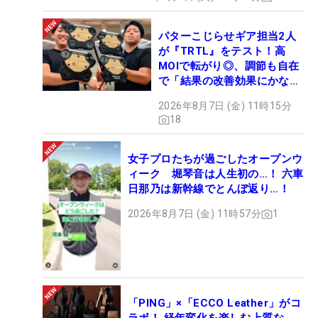
パターこじらせギア担当2人
が『TRTL』をテスト！高
MOIで転がり◎、調節も自在
で「結果の改善効果にかなり
の意外性」
2026年8月7日 (金) 11時15分
18
女子プロたちが過ごしたオープンウ
ィーク 堀琴音は人生初の…！ 六車
日那乃は新幹線でとんぼ返り…！
2026年8月7日 (金) 11時57分
1
「PING」×「ECCO Leather」がコ
ラボ！ 経年変化を楽しむ上質な