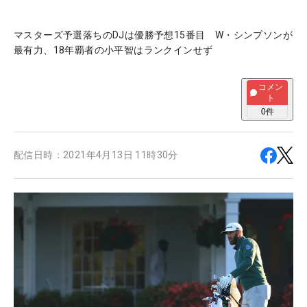
マスターズ予選落ちのDJは優勝予想15番目 W・シンプソンが
最有力、18年覇者の小平智はランクインせず
コメン
ト
0
件
配信日時：
2021年4月13日 11時30分