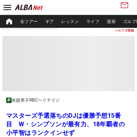
全ツアー
ギア
レッスン
ライフ
漫画
ゴルフ
メルマガ登録
RBCヘリテイジ
米国男子
マスターズ予選落ちのDJは優勝予想15番
目 W・シンプソンが最有力、18年覇者の
小平智はランクインせず