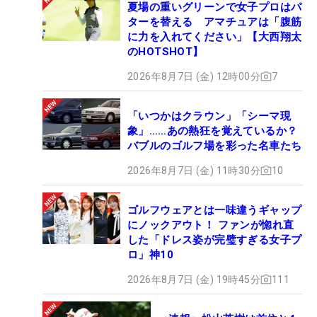
夏場の重いグリーンで女子プロはパ
ターを替える アマチュアは「腹筋
に力を入れてください」【大西翔太
のHOTSHOT】
2026年8月7日 (金) 12時00分
7
「いつかはクラウン」「シーマ現
象」……あの熱狂を覚えているか？
バブルのゴルフ場を彩った名車たち
2026年8月7日 (金) 11時30分
10
ゴルフウェアとは一味違うギャップ
にノックアウト！ ファンが惚れ直
した「ドレス姿が完璧すぎる女子プ
ロ」神10
2026年8月7日 (金) 19時45分
111