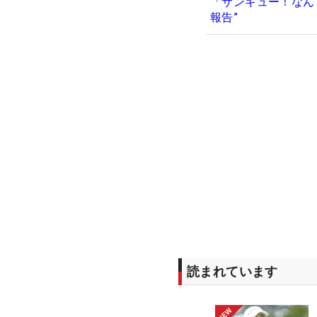
「サンキュー！なん
報告”
読まれています