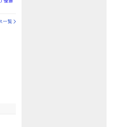
“優勝
ス一覧