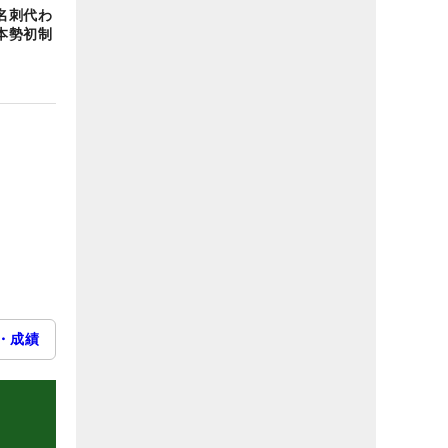
名刺代わ
本勢初制
・成績