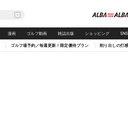
漫画
ゴルフ動画
雑誌出版
ショッピング
SN
ゴルフ場予約／毎週更新！限定優待プラン
削り出しの打