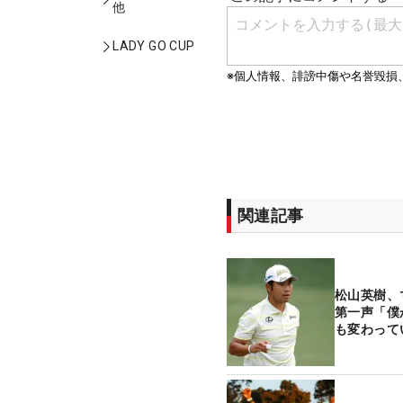
他
LADY GO CUP
関連記事
松山英樹、
第一声「僕
も変わって