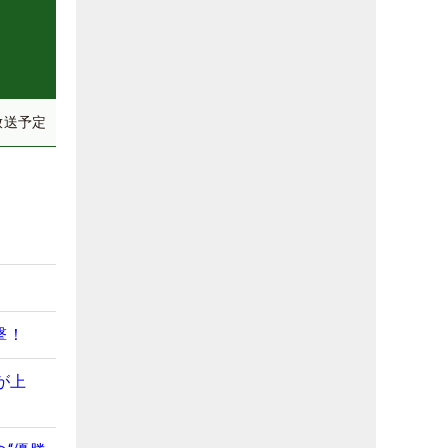
放送予定
撃！
が上