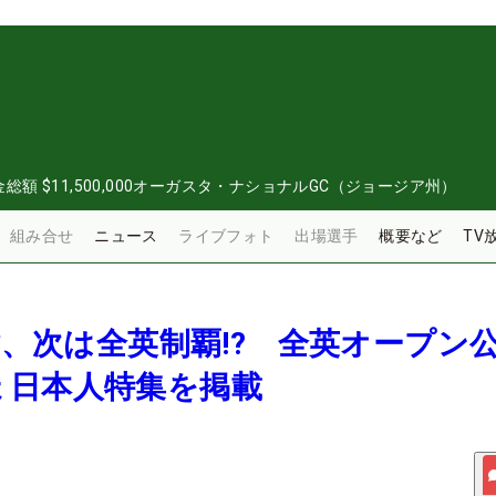
金総額
$11,500,000
オーガスタ・ナショナルGC（ジョージア州）
組み合せ
ニュース
ライブフォト
出場選手
概要など
TV
英樹、次は全英制覇!? 全英オープン
ょ日本人特集を掲載