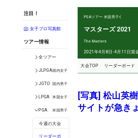
注目！
PGAツアー
米国男子
マスターズ 2021
女子プロ写真館
ツアー情報
The Masters
2021年4月8日-4月11日
賞
全ツアー
大会TOP
リーダーボード
JLPGA
国内女子
JGTO
国内男子
[写真] 松山
LPGA
米国女子
サイトが急き
PGA
米国男子
今週の大会
リーダーボ