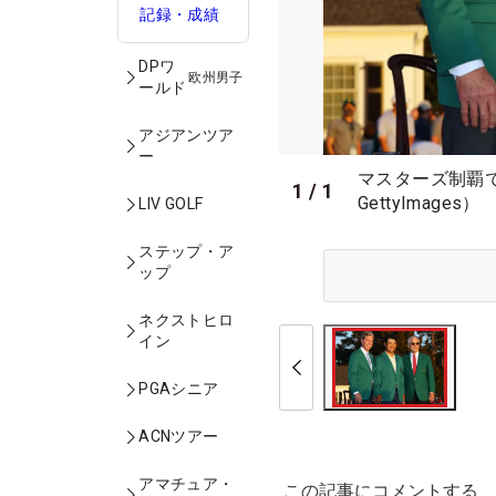
記録・成績
DPワ
欧州男子
ールド
アジアンツア
ー
マスターズ制覇
1
/
1
GettyImages）
LIV GOLF
ステップ・ア
ップ
ネクストヒロ
イン
PGAシニア
ACNツアー
アマチュア・