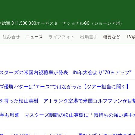
金総額
$11,500,000
オーガスタ・ナショナルGC（ジョージア州）
組み合せ
ニュース
ライブフォト
出場選手
概要など
TV
スターズの米国内視聴率が発表 昨年大会より“70％アップ”
ズ優勝パターは“エース”ではなかった【ツアー担当に聞く】
を持った松山英樹 アトランタ空港で米国ゴルフファンが目
萌寧も興奮 マスターズ制覇の松山英樹に「気持ちの強い選手