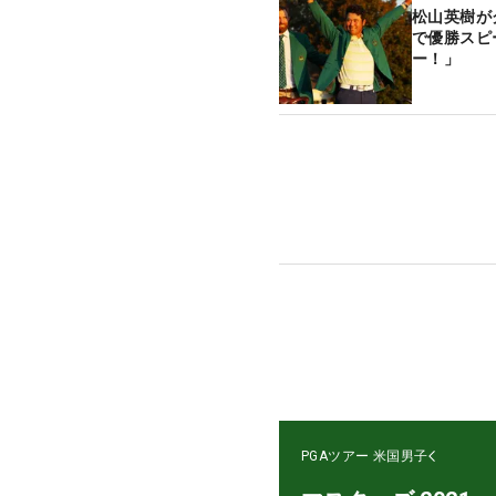
松山英樹が
で優勝スピ
ー！」
PGAツアー
米国男子