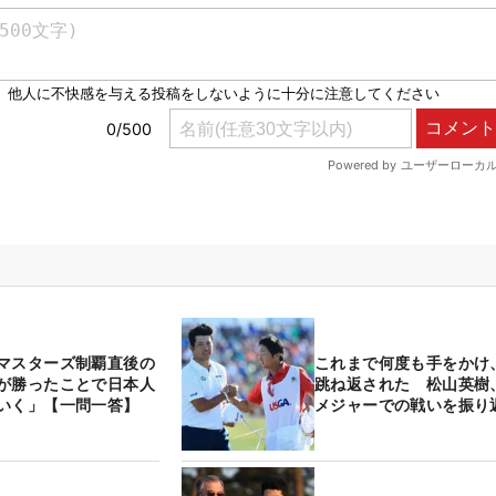
マスターズ制覇直後の
これまで何度も手をかけ
が勝ったことで日本人
跳ね返された 松山英樹、
いく」【一問一答】
メジャーでの戦いを振り