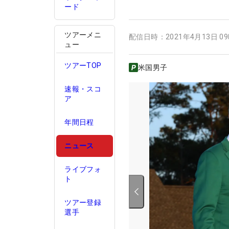
ード
ツアーメニ
配信日時：
2021年4月13日 0
ュー
ツアーTOP
米国男子
速報・スコ
ア
年間日程
ニュース
ライブフォ
ト
ツアー登録
選手