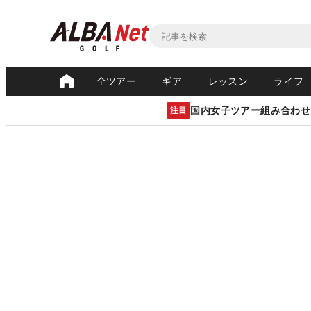
全ツアー
ギア
レッスン
ライフ
国内女子ツアー組み合わせ
注目