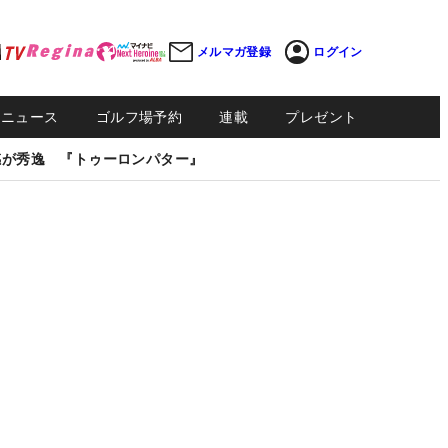
メルマガ登録
ログイン
Sニュース
ゴルフ場予約
連載
プレゼント
感が秀逸 『トゥーロンパター』