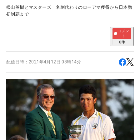
松山英樹とマスターズ 名刺代わりのローアマ獲得から日本勢
初制覇まで
コメン
ト
0
件
配信日時：
2021年4月12日 08時14分