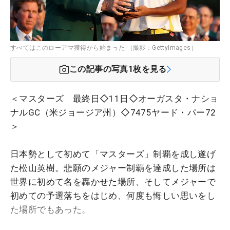
すべてはこのローアマ獲得から始まった （撮影：GettyImages）
この記事の写真
1
枚を見る
＜マスターズ 最終日◇11日◇オーガスタ・ナショ
ナルGC（米ジョージア州）◇7475ヤード・パー72
＞
日本勢として初めて「マスターズ」制覇を成し遂げ
た松山英樹。悲願のメジャー制覇を達成した場所は
世界に初めて名を轟かせた場所、そしてメジャーで
初めての予選落ちをはじめ、何度も悔しい思いをし
た場所でもあった。