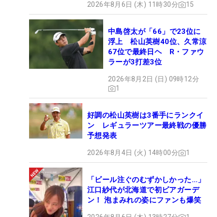
2026年8月6日 (木) 11時30分
15
中島啓太が「66」で23位に
浮上 松山英樹40位、久常涼
67位で最終日ヘ R・ファウ
ラーが3打差3位
2026年8月2日 (日) 09時12分
1
好調の松山英樹は3番手にランクイ
ン レギュラーツアー最終戦の優勝
予想発表
2026年8月4日 (火) 14時00分
1
「ビール注ぐのむずかしかった…」
江口紗代が北海道で初ビアガーデ
ン！ 泡まみれの姿にファンも爆笑