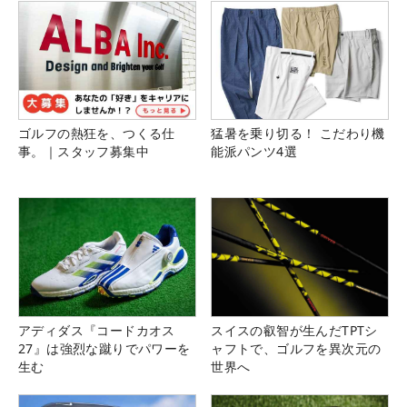
ゴルフの熱狂を、つくる仕
猛暑を乗り切る！ こだわり機
事。｜スタッフ募集中
能派パンツ4選
アディダス『コードカオス
スイスの叡智が生んだTPTシ
27』は強烈な蹴りでパワーを
ャフトで、ゴルフを異次元の
生む
世界へ