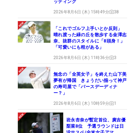
ッティング
2026年8月6日 (木) 15時49分
38
「これでゴルフ上手いとか反則」
晴れ渡った緑の丘を散歩する金澤志
奈、抜群のスタイルに「8頭身！」
「可愛いにも程がある」
2026年8月6日 (木) 11時36分
3
無念の「全英女子」を終えた山下美
夢有が帰国 きょうだい揃って神戸
の寿司屋で「バースデーディナ
ー？」
2026年8月6日 (木) 10時59分
1
岩永杏奈が暫定首位、廣吉優
梨菜8位 予選ラウンドは日
没サスペ/全米女子アマ