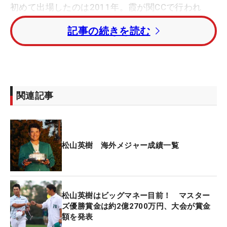
初めて出場したのは2011年。霞が関CCで行われ
た、「アジア・パシフィックアマチュア選手権」優
記事の続きを読む
勝で資格を得て参戦した。初めて足を踏み入れたオ
ーガスタでは、初日からアマチュアらしからぬ安定
したプレーを披露。27位タイに入り日本人史上初の
ローアマチュアに輝いた。東北福祉大のある仙台に
拠点を置く松山が、東日本大震災直後に躍進を見せ
関連記事
たことも、パトロンたちから大きな称賛を浴びた。
勢いそのままに11年もアジア・パシフィックアマチ
ュア選手権で連覇を達成。2年連続アマチュアとし
松山英樹 海外メジャー成績一覧
て出場権を獲得した。再び訪れたオーガスタでも3
日目まで我慢のゴルフを続けて27位タイにつけて史
上初の2年連続ローアマチュア目前。ところが…。
松山英樹はビッグマネー目前！ マスター
ズ優勝賞金は約2億2700万円、大会が賞金
最終日にパッティングを見失い痛恨の「80」。54位
額を発表
タイに終わり、ローアマチュアを逃す結果となっ