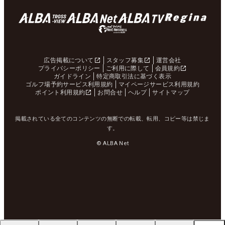
広告掲載について
スタッフ募集
運営会社
プライバシーポリシー
ご利用に際して
会員規約
ガイドライン
特定商取引法に基づく表示
ゴルフ場予約サービス利用規約
マイページサービス利用規約
ポイント利用規約
お問合せ
ヘルプ
サイトマップ
掲載されている全てのコンテンツの無断での転載、転用、コピー等は禁じま
す。
© ALBA Net