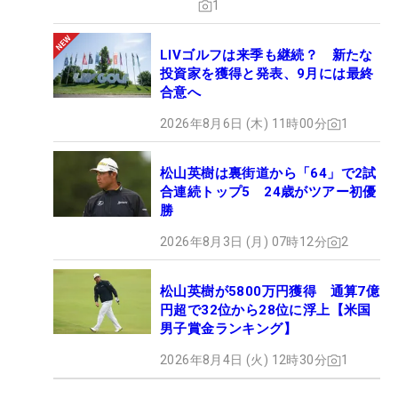
1
LIVゴルフは来季も継続？ 新たな
投資家を獲得と発表、9月には最終
合意へ
2026年8月6日 (木) 11時00分
1
松山英樹は裏街道から「64」で2試
合連続トップ5 24歳がツアー初優
勝
2026年8月3日 (月) 07時12分
2
松山英樹が5800万円獲得 通算7億
円超で32位から28位に浮上【米国
男子賞金ランキング】
2026年8月4日 (火) 12時30分
1