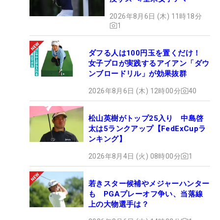
2026年8月6日 (木) 11時18分
1
ダフる人は100円玉を置くだけ！
女子プロが実践するアイアン「ダウ
ンブロードリル」が効果抜群
2026年8月6日 (木) 12時00分
40
松山英樹がトップ25入り 中島啓
太は5ランクアップ【FedExCupラ
ンキング】
2026年8月4日 (火) 08時00分
1
若きスター候補やメジャーハンター
も PGAプレーオフ争い、当落線
上の大物選手は？