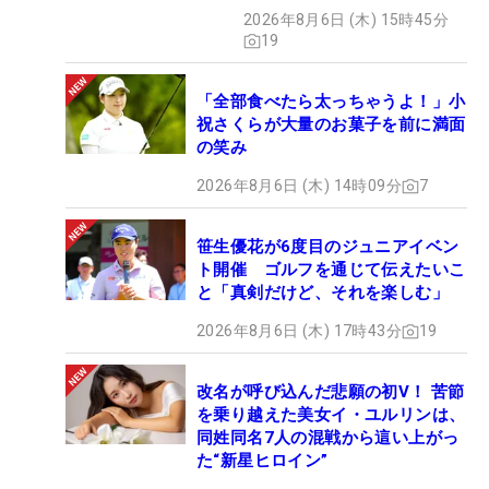
2026年8月6日 (木) 15時45分
19
「全部食べたら太っちゃうよ！」小
祝さくらが大量のお菓子を前に満面
の笑み
2026年8月6日 (木) 14時09分
7
笹生優花が6度目のジュニアイベン
ト開催 ゴルフを通じて伝えたいこ
と「真剣だけど、それを楽しむ」
2026年8月6日 (木) 17時43分
19
改名が呼び込んだ悲願の初V！ 苦節
を乗り越えた美女イ・ユルリンは、
同姓同名7人の混戦から這い上がっ
た“新星ヒロイン”