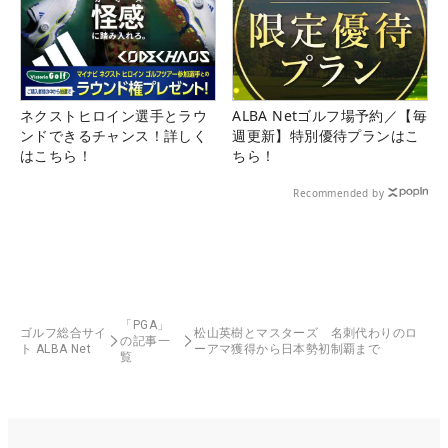
ネクストヒロイン選手とラウ
ALBA Netゴルフ場予約／【毎
ンドできるチャンス！詳しく
週更新】特別優待プランはこ
はこちら！
ちら！
Recommended by
「PGA」
ゴルフ総合サイ
松山英樹とマスターズ 名刺代わりのロ
の記事一
ト ALBA Net
ーアマ獲得から日本勢初制覇まで
覧