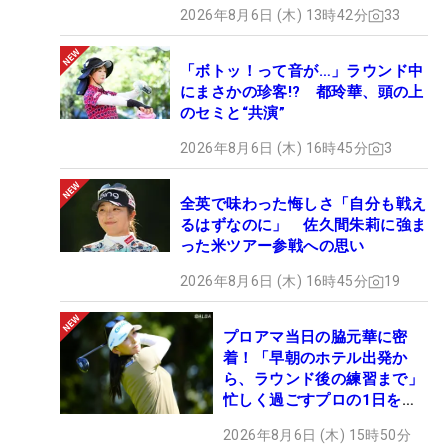
2026年8月6日 (木) 13時42分
33
「ボトッ！って音が…」ラウンド中
にまさかの珍客!? 都玲華、頭の上
のセミと“共演”
2026年8月6日 (木) 16時45分
3
全英で味わった悔しさ「自分も戦え
るはずなのに」 佐久間朱莉に強ま
った米ツアー参戦への思い
2026年8月6日 (木) 16時45分
19
プロアマ当日の脇元華に密
着！「早朝のホテル出発か
ら、ラウンド後の練習まで」
忙しく過ごすプロの1日を公
開
2026年8月6日 (木) 15時50分