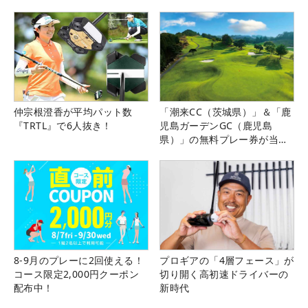
仲宗根澄香が平均パット数
「潮来CC（茨城県）」＆「鹿
『TRTL』で6人抜き！
児島ガーデンGC（鹿児島
県）」の無料プレー券が当た
る！！
8-9月のプレーに2回使える！
プロギアの「4層フェース」が
コース限定2,000円クーポン
切り開く高初速ドライバーの
配布中！
新時代