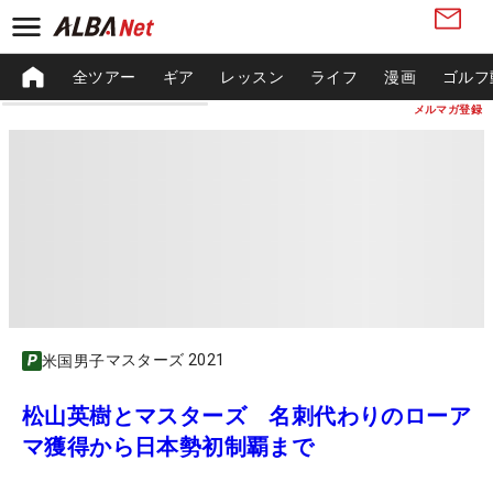
全ツアー
ギア
レッスン
ライフ
漫画
ゴルフ
メルマガ登録
マスターズ 2021
米国男子
松山英樹とマスターズ 名刺代わりのローア
マ獲得から日本勢初制覇まで