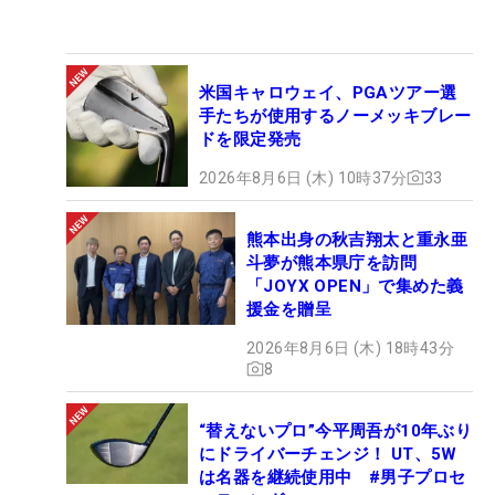
米国キャロウェイ、PGAツアー選
手たちが使用するノーメッキブレー
ドを限定発売
2026年8月6日 (木) 10時37分
33
熊本出身の秋吉翔太と重永亜
斗夢が熊本県庁を訪問
「JOYX OPEN」で集めた義
援金を贈呈
2026年8月6日 (木) 18時43分
8
“替えないプロ”今平周吾が10年ぶり
にドライバーチェンジ！ UT、5W
は名器を継続使用中 #男子プロセ