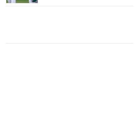
た。涙を流し、悔しさを胸に刻んだ松山はここにま
た帰ってくることを誓ってオーガスタを後にした。