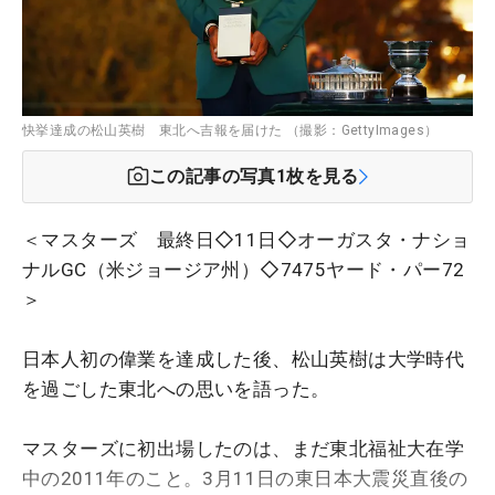
快挙達成の松山英樹 東北へ吉報を届けた （撮影：GettyImages）
この記事の写真
1
枚を見る
＜マスターズ 最終日◇11日◇オーガスタ・ナショ
ナルGC（米ジョージア州）◇7475ヤード・パー72
＞
日本人初の偉業を達成した後、松山英樹は大学時代
を過ごした東北への思いを語った。
マスターズに初出場したのは、まだ東北福祉大在学
中の2011年のこと。3月11日の東日本大震災直後の