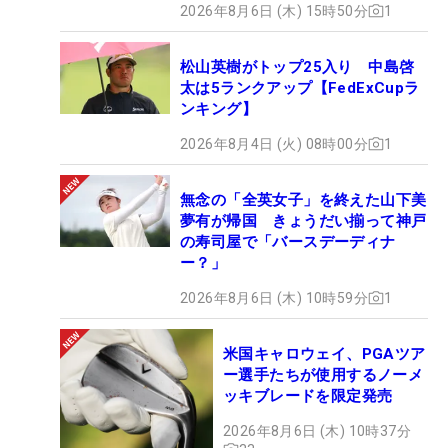
2026年8月6日 (木) 15時50分
1
松山英樹がトップ25入り 中島啓
太は5ランクアップ【FedExCupラ
ンキング】
2026年8月4日 (火) 08時00分
1
無念の「全英女子」を終えた山下美
夢有が帰国 きょうだい揃って神戸
の寿司屋で「バースデーディナ
ー？」
2026年8月6日 (木) 10時59分
1
米国キャロウェイ、PGAツア
ー選手たちが使用するノーメ
ッキブレードを限定発売
2026年8月6日 (木) 10時37分