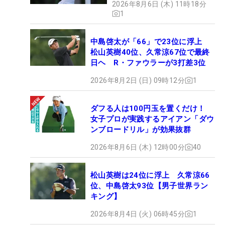
2026年8月6日 (木) 11時18分
1
中島啓太が「66」で23位に浮上
松山英樹40位、久常涼67位で最終
日ヘ R・ファウラーが3打差3位
2026年8月2日 (日) 09時12分
1
ダフる人は100円玉を置くだけ！
女子プロが実践するアイアン「ダウ
ンブロードリル」が効果抜群
2026年8月6日 (木) 12時00分
40
松山英樹は24位に浮上 久常涼66
位、中島啓太93位【男子世界ラン
キング】
2026年8月4日 (火) 06時45分
1