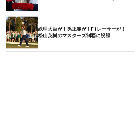
総理大臣が！孫正義が！F1レーサーが！
松山英樹のマスターズ制覇に祝福