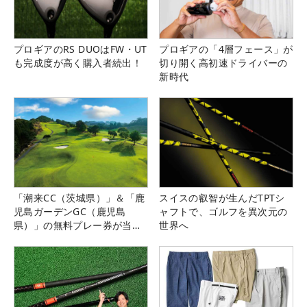
プロギアのRS DUOはFW・UT
プロギアの「4層フェース」が
も完成度が高く購入者続出！
切り開く高初速ドライバーの
新時代
「潮来CC（茨城県）」＆「鹿
スイスの叡智が生んだTPTシ
児島ガーデンGC（鹿児島
ャフトで、ゴルフを異次元の
県）」の無料プレー券が当た
世界へ
る！！