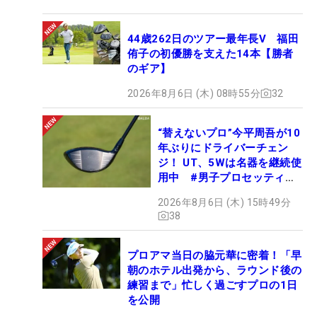
44歳262日のツアー最年長V 福田
侑子の初優勝を支えた14本【勝者
のギア】
2026年8月6日 (木) 08時55分
32
“替えないプロ”今平周吾が10
年ぶりにドライバーチェン
ジ！ UT、5Wは名器を継続使
用中 #男子プロセッティン
グ
2026年8月6日 (木) 15時49分
38
プロアマ当日の脇元華に密着！「早
朝のホテル出発から、ラウンド後の
練習まで」忙しく過ごすプロの1日
を公開