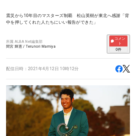
震災から10年目のマスターズ制覇 松山英樹が東北へ感謝「背
中を押してくれた人たちにいい報告ができた」
コメン
所属
ALBA Net編集部
ト
間宮 輝憲
/
Terunori Mamiya
0
件
配信日時：
2021年4月12日 10時12分