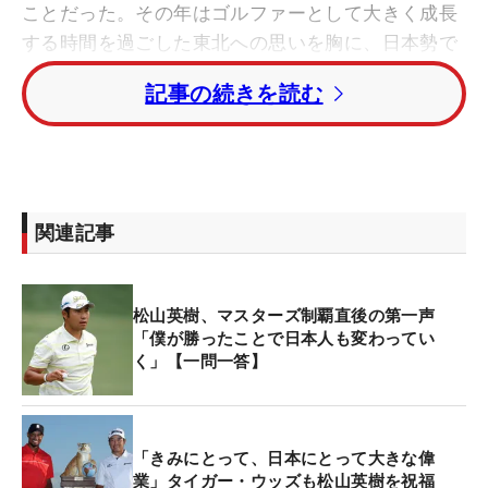
ことだった。その年はゴルファーとして大きく成長
する時間を過ごした東北への思いを胸に、日本勢で
初となるローアマチュアに輝いた。
記事の続きを読む
そして、それから10年という節目の年に、今度はマ
スターズ制覇を果たし、さらに大きな希望を日本に
届けた。優勝後にはグリーンジャケット姿で「10年
前ここに来させてもらったことで自分が変わること
関連記事
ができた。10年（での優勝）が早いのか遅いのかは
分からない。でも、あの時、背中を押してくれ人た
ちにいい報告ができてよかった」と、感謝の気持ち
松山英樹、マスターズ制覇直後の第一声
を述べた。
「僕が勝ったことで日本人も変わってい
く」【一問一答】
「きみにとって、日本にとって大きな偉
業」タイガー・ウッズも松山英樹を祝福