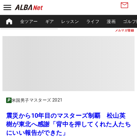
全ツアー
ギア
レッスン
ライフ
漫画
ゴルフ
メルマガ登録
マスターズ 2021
米国男子
震災から10年目のマスターズ制覇 松山英
樹が東北へ感謝「背中を押してくれた人たち
にいい報告ができた」