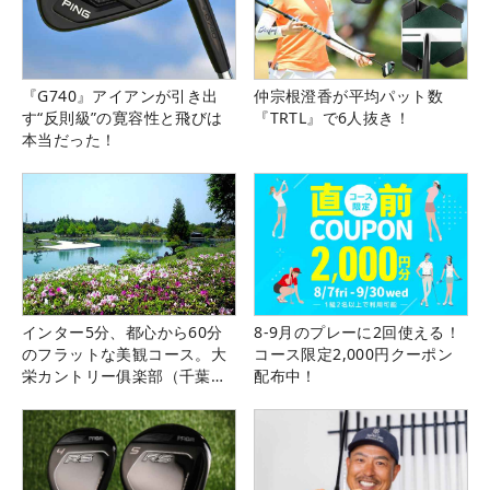
『G740』アイアンが引き出
仲宗根澄香が平均パット数
す“反則級”の寛容性と飛びは
『TRTL』で6人抜き！
本当だった！
インター5分、都心から60分
8-9月のプレーに2回使える！
のフラットな美観コース。大
コース限定2,000円クーポン
栄カントリー俱楽部（千葉
配布中！
県）