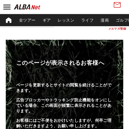
全ツアー
ギア
レッスン
ライフ
漫画
ゴルフ
メルマガ登録
このページが表示されるお客様へ
ページを更新するとサイトの閲覧を続けることがで
きます。
広告ブロッカーやトラッキング防止機能をオンにし
ている場合、この画面が頻繁に表示されることがあ
ります。
お客様にはご不便をおかけいたしますが、何卒ご理
解いただきますよう、お願い申し上げます。