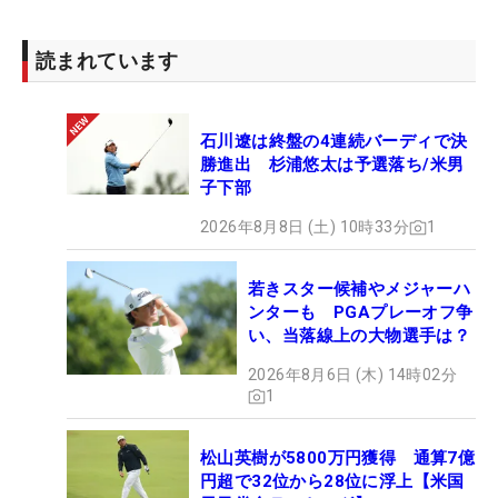
読まれています
石川遼は終盤の4連続バーディで決
勝進出 杉浦悠太は予選落ち/米男
子下部
2026年8月8日 (土) 10時33分
1
若きスター候補やメジャーハ
ンターも PGAプレーオフ争
い、当落線上の大物選手は？
2026年8月6日 (木) 14時02分
1
松山英樹が5800万円獲得 通算7億
円超で32位から28位に浮上【米国