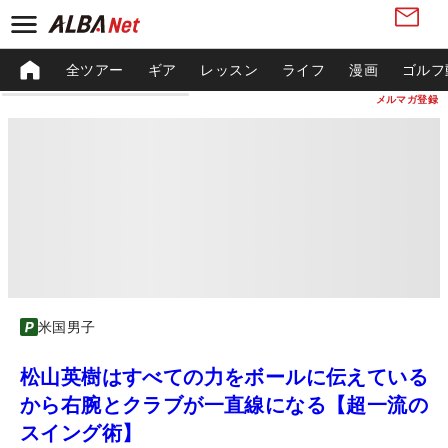
全ツアー
ギア
レッスン
ライフ
漫画
ゴルフ
メルマガ登録
米国男子
松山英樹はすべての力をボールに伝えている
から右腕とクラブが一直線になる【超一流の
スイング術】