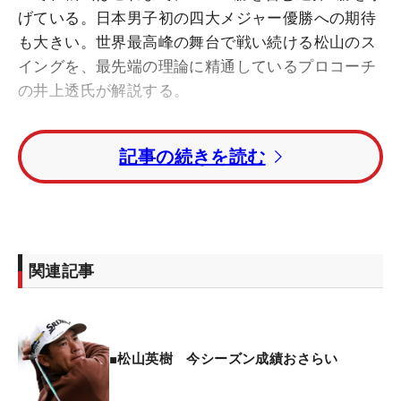
げている。日本男子初の四大メジャー優勝への期待
も大きい。世界最高峰の舞台で戦い続ける松山のス
イングを、最先端の理論に精通しているプロコーチ
の井上透氏が解説する。
「ザ・プレーヤーズ選手権」で撮影した最新の松山
記事の続きを読む
英樹のスイングを連続写真でチェック
松山選手はスタンスが広いのが特徴的です。通常ス
タンスが広いプレーヤーは、大きな重心移動を目的
としている場合が多いんですけど、彼の場合は違い
関連記事
ます。スイングの安定感を生み出すためにスタンス
を広くしている。ショット力が非常に高く、トップ
に上がってから、その場で腰が回転してくるような
使い方で打っています。
■松山英樹 今シーズン成績おさらい