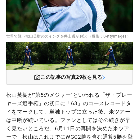
世界で戦う松山英樹のスイングを井上透が解説 （撮影：GettyImages）
この記事の写真
29
枚を見る
松山英樹が“第5のメジャー”といわれる「ザ・プレー
ヤーズ選手権」の初日に「63」のコースレコードタ
イをマークして、単独トップに立った後、米ツアー
は中断が続いている。ファンとしてはその続きが早
く見たいところだ。6月11日の再開を決めた米ツア
ーで、松山はこれまでにWGC2勝を含む通算5勝を挙