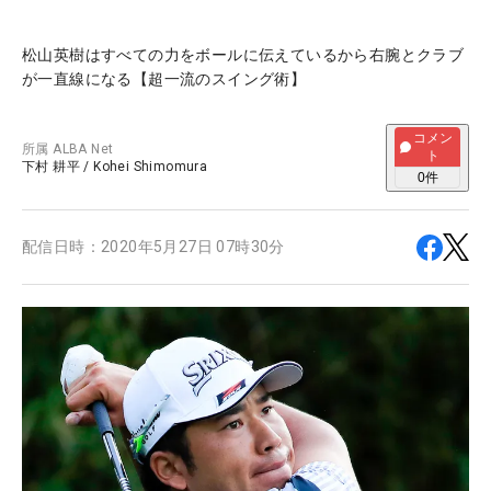
松山英樹はすべての力をボールに伝えているから右腕とクラブ
が一直線になる【超一流のスイング術】
コメン
所属
ALBA Net
ト
下村 耕平
/
Kohei Shimomura
0
件
配信日時：
2020年5月27日 07時30分