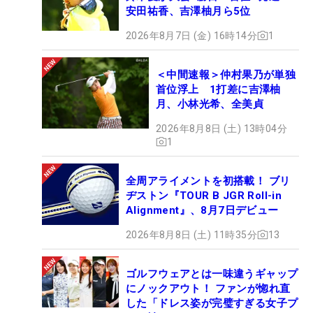
安田祐香、吉澤柚月ら5位
2026年8月7日 (金) 16時14分
1
＜中間速報＞仲村果乃が単独
首位浮上 1打差に吉澤柚
月、小林光希、全美貞
2026年8月8日 (土) 13時04分
1
全周アライメントを初搭載！ ブリ
ヂストン『TOUR B JGR Roll-in
Alignment』、8月7日デビュー
2026年8月8日 (土) 11時35分
13
ゴルフウェアとは一味違うギャップ
にノックアウト！ ファンが惚れ直
した「ドレス姿が完璧すぎる女子プ