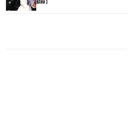
顧録】
わってきます。特にフェード系のボールを狙ってい
るときに、球が無駄につかまるのはすごく嫌なこ
と。それを防ぐために、グリップでもスイング中で
もフェースターンを抑えているのです。
正直、このフェースターンを抑える動きは一般ゴル
ファーにはお勧めしません。ものすごいスライスが
出ます。松山選手の場合、インパクトで左足から体
の重心までの距離を離すことによってフェースが戻
ってくるのです。体が左に突っ込んだり、地面に近
づいていくとフェースは開いたまま当たってしまう
んですけど、しっかり距離を取っているからフェー
スの戻りを誘導できる。これはきっと意識的な動作
ではないと思います。普通の人にはできないので、
どうか真似しないでください。