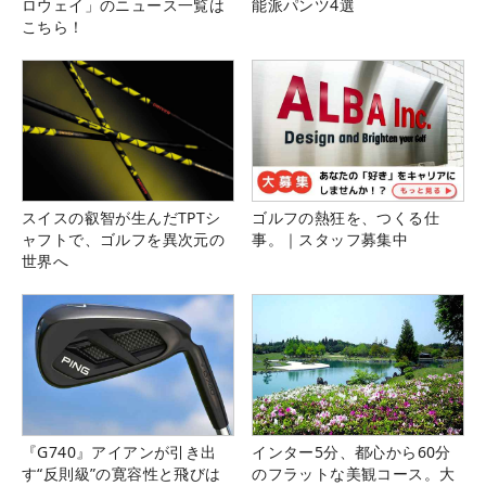
ロウェイ」のニュース一覧は
能派パンツ4選
こちら！
スイスの叡智が生んだTPTシ
ゴルフの熱狂を、つくる仕
ャフトで、ゴルフを異次元の
事。｜スタッフ募集中
世界へ
『G740』アイアンが引き出
インター5分、都心から60分
す“反則級”の寛容性と飛びは
のフラットな美観コース。大