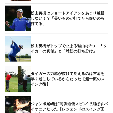
そして、特筆すべきところはフォロースルーです。
正面から見たとき、すべてのエネルギーをボールに
松山英樹はショートアイアンをあまり練習
伝えているので、右腕とクラブが直線上に、フォロ
しない！？「長いものが打てたら短いのも
ースルーで真っすぐになっています。もしインパク
打てる」
トで体が止まれば、右腕とクラブに角度ができる。
松山選手がフルリリースできているのは、切り返し
でクラブは上がりながら体は左に回るカウンターが
松山英樹がトップで止まる理由は2つ 「タ
かかって、そのエネルギーをインパクトで解放でき
イガーの真似」と「球筋の打ち分け」
ているから。この2つの条件が揃わないと、このフ
ォロースルーになりません。大きなフォロースルー
だけを作ろうとするとダフります。
タイガーの力感が抜けて見えるのは右肩を
早く起こしているからだった【超一流のス
また、松山選手の左手のグリップは薄いんです（他
イング術】
の選手に比べてウィークグリップ気味）。ダウンス
イングのフェースアングルも少し開いている。これ
は左へのミスを徹底的に嫌っている表れでしょう。
ジャンボ尾崎は“高弾道低スピン”で飛ばすパ
イオニアだった【レジェンドのスイング回
「飛ばしたいけど曲げたくもない」という感じが伝