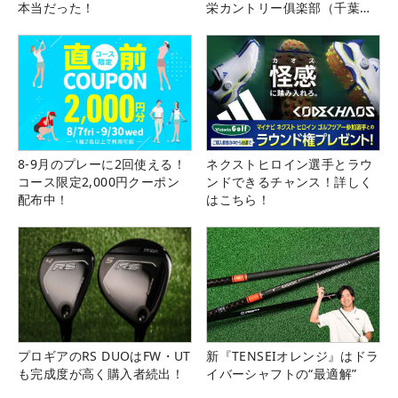
本当だった！
栄カントリー俱楽部（千葉
県）
8-9月のプレーに2回使える！
ネクストヒロイン選手とラウ
コース限定2,000円クーポン
ンドできるチャンス！詳しく
配布中！
はこちら！
プロギアのRS DUOはFW・UT
新『TENSEIオレンジ』はドラ
も完成度が高く購入者続出！
イバーシャフトの“最適解”