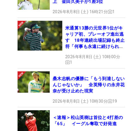
上 金田久美子が1差3位
2026年8月8日 (土) 16時21分
1
米通算13勝の元世界1位がキ
ャリア初、プレーオフ進出逃
す 18年連続出場記録も終止
符「何事も永遠に続けられな
い」
2026年8月8日 (土) 10時00分
1
桑木志帆の優勝に「もう到達しない
んじゃないか」 全英帰りの永井花
奈が受け止めた現実
2026年8月8日 (土) 10時30分
19
＜速報＞松山英樹は首位と4打差の
「65」 イーグル奪取で好発進