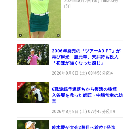
2026年8月7日 (金) 16時00分
1
2006年発売の『ツアーAD PT』が
再び脚光 脇元華、穴井詩も投入
「初速が強くなった感じ」
2026年8月8日 (土) 08時56分
4
6戦連続予選落ちから復活の狼煙
入谷響を救った師匠・中嶋常幸の助
言
2026年8月8日 (土) 07時45分
19
鈴木愛が大会2勝目へ首位T発進