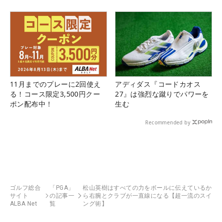
11月までのプレーに2回使え
アディダス『コードカオス
る！コース限定3,500円クー
27』は強烈な蹴りでパワーを
ポン配布中！
生む
Recommended by
ゴルフ総合
「PGA」
松山英樹はすべての力をボールに伝えているか
サイト
の記事一
ら右腕とクラブが一直線になる【超一流のスイ
ALBA Net
覧
ング術】