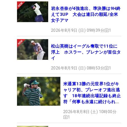
岩永杏奈が4強進出、準決勝は9H終
えて3UP 大会は連日の順延/全米
女子アマ
2026年8月9日 (日) 09時39分
1
松山英樹はイーグル奪取で11位に
浮上 ホスラー、ブレナンが首位タ
イ
2026年8月9日 (日) 08時53分
1
米通算13勝の元世界1位がキ
ャリア初、プレーオフ進出逃
す 18年連続出場記録も終止
符「何事も永遠に続けられな
い」
2026年8月8日 (土) 10時00分
1