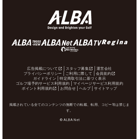
広告掲載について
スタッフ募集
運営会社
プライバシーポリシー
ご利用に際して
会員規約
ガイドライン
特定商取引法に基づく表示
ゴルフ場予約サービス利用規約
マイページサービス利用規約
ポイント利用規約
お問合せ
ヘルプ
サイトマップ
掲載されている全てのコンテンツの無断での転載、転用、コピー等は禁じま
す。
© ALBA Net