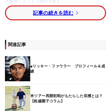
の豪快ショット【連続写真】
記事の続きを読む
土曜日の放映中にアナウンサーのジム・ナンスが
「選手たちにマイクを付けるようにボランティアを
募ったのだけど、志願してくれたのはリッキーだけ
だった」とコメント。
関連記事
しかし、それは事実とは異なるようで、
アダム・ハ
ドウィン
（カナダ）は自身のインスタグラムで「12
日前にCBSにマイクをつけてくれるか聞かれたの
■リッキー・ファウラー プロフィール＆成
で、イエスと答えた」と反論している。
績
他にも数人の志願した選手はいたようだ。では、な
ぜ実現しなかったのか？
米ツアー再開初戦がもたらした収穫とは？
【舩越園子コラム】
一つにはテレビ局のスタッフ不足にも要因があると
いう。通常は200人体制のスタッフが、今はコロナ