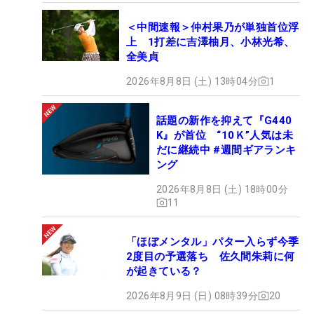
＜中間速報＞仲村果乃が単独首位浮
上 1打差に吉澤柚月、小林光希、
全美貞
2026年8月8日 (土) 13時04分
1
話題の新作を抑えて『G440
K』が首位 “10Ｋ”人気は未
だに継続中 #週間ギアランキ
ング
2026年8月8日 (土) 18時00分
11
「ほぼメンタル」パター入らず今季
2度目の予選落ち 佐久間朱莉に何
が起きている？
2026年8月9日 (日) 08時39分
20