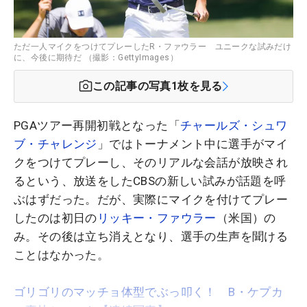
ただ一人マイクをつけてプレーしたR・ファウラー ユニークな試みだけ
に、今後に期待だ （撮影：GettyImages）
この記事の写真
1
枚を見る
PGAツアー再開初戦となった「
チャールズ・シュワ
ブ・チャレンジ
」ではトーナメント中に選手がマイ
クをつけてプレーし、そのリアルな会話が放映され
るという、放送をしたCBSの新しい試みが話題を呼
ぶはずだった。だが、実際にマイクを付けてプレー
したのは初日の
リッキー・ファウラー
（米国）の
み。その後は立ち消えとなり、選手の生声を聞ける
ことはなかった。
ゴリゴリのマッチョ体型でぶっ叩く！ B・ケプカ