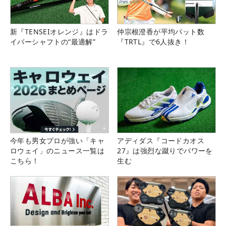
新『TENSEIオレンジ』はドラ
仲宗根澄香が平均パット数
イバーシャフトの“最適解”
『TRTL』で6人抜き！
今年も男女プロが強い「キャ
アディダス『コードカオス
ロウェイ」のニュース一覧は
27』は強烈な蹴りでパワーを
こちら！
生む