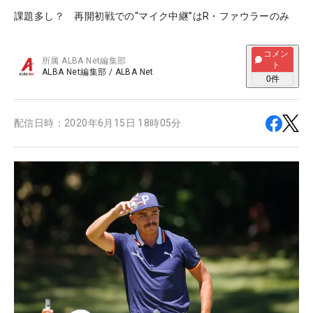
課題多し？ 再開初戦での“マイク中継”はR・ファウラーのみ
コメン
所属
ALBA Net編集部
ト
ALBA Net編集部
/
ALBA Net
0
件
配信日時：
2020年6月15日 18時05分