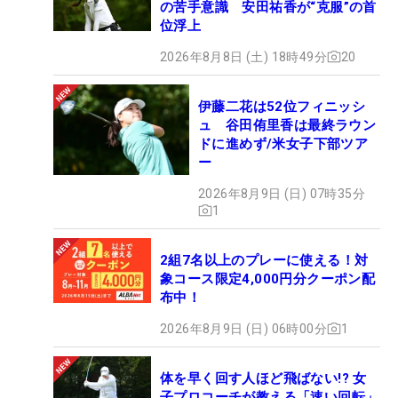
の苦手意識 安田祐香が“克服”の首
位浮上
2026年8月8日 (土) 18時49分
20
伊藤二花は52位フィニッシ
ュ 谷田侑里香は最終ラウン
ドに進めず/米女子下部ツア
ー
2026年8月9日 (日) 07時35分
1
2組7名以上のプレーに使える！対
象コース限定4,000円分クーポン配
布中！
2026年8月9日 (日) 06時00分
1
体を早く回す人ほど飛ばない!? 女
子プロコーチが教える「速い回転」