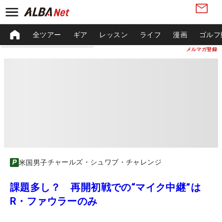
全ツアー
ギア
レッスン
ライフ
漫画
ゴルフ
メルマガ登録
チャールズ・シュワブ・チャレンジ
米国男子
課題多し？ 再開初戦での“マイク中継”は
R・ファウラーのみ