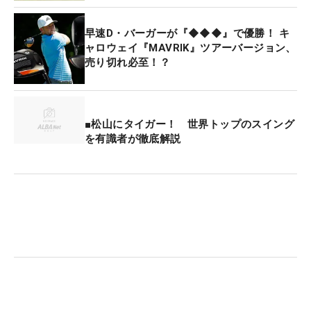
ウイルス感染の影響で半分以下の90人。放映を観て
いてもその差を感じることはなかったが、「マイク
早速D・バーガーが『◆◆◆』で優勝！ キ
をつけた選手がいると、そこにかかりきりになるス
ャロウェイ『MAVRIK』ツアーバージョン、
売り切れ必至！？
タッフが増える」ことも原因だった。
■松山にタイガー！ 世界トップのスイング
を有識者が徹底解説