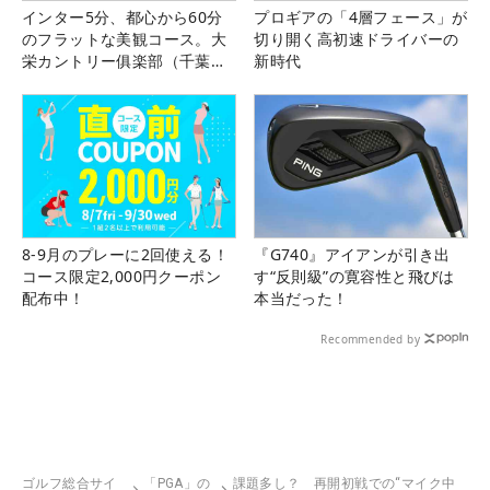
インター5分、都心から60分
プロギアの「4層フェース」が
のフラットな美観コース。大
切り開く高初速ドライバーの
栄カントリー俱楽部（千葉
新時代
県）
8-9月のプレーに2回使える！
『G740』アイアンが引き出
コース限定2,000円クーポン
す“反則級”の寛容性と飛びは
配布中！
本当だった！
Recommended by
ゴルフ総合サイ
「PGA」の
課題多し？ 再開初戦での“マイク中