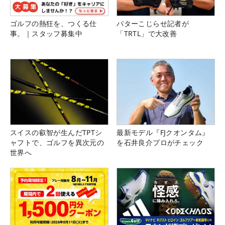
ゴルフの熱狂を、つくる仕
パターこじらせ記者が
事。｜スタッフ募集中
「TRTL」で大改善
スイスの叡智が生んだTPTシ
最新モデル『FJクオンタム』
ャフトで、ゴルフを異次元の
を石井良介プロがチェック
世界へ