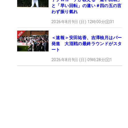
と「早い回転」の違い #四の五の言
わず振り氣れ
2026年8月9日 (日) 12時00分
31
＜速報＞安田祐香、吉澤柚月はパー
発進 大混戦の最終ラウンドがスタ
ート
2026年8月9日 (日) 09時28分
1