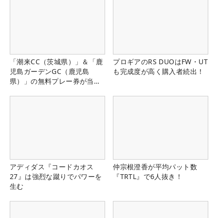
「潮来CC（茨城県）」＆「鹿
プロギアのRS DUOはFW・UT
児島ガーデンGC（鹿児島
も完成度が高く購入者続出！
県）」の無料プレー券が当た
る！！
アディダス『コードカオス
仲宗根澄香が平均パット数
27』は強烈な蹴りでパワーを
『TRTL』で6人抜き！
生む