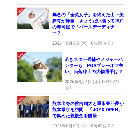
無念の「全英女子」を終えた山下美
夢有が帰国 きょうだい揃って神戸
の寿司屋で「バースデーディナ
ー？」
2026年8月6日 (木) 10時59分
1
若きスター候補やメジャーハ
ンターも PGAプレーオフ争
い、当落線上の大物選手は？
2026年8月6日 (木) 14時02分
1
熊本出身の秋吉翔太と重永亜斗夢が
熊本県庁を訪問 「JOYX OPEN」
で集めた義援金を贈呈
2026年8月6日 (木) 18時43分
8