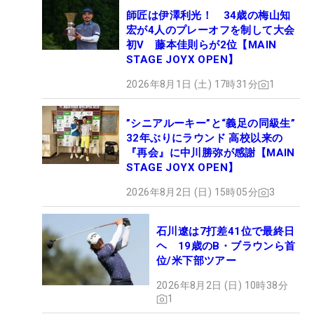
師匠は伊澤利光！ 34歳の梅山知
宏が4人のプレーオフを制して大会
初V 藤本佳則らが2位【MAIN
STAGE JOYX OPEN】
2026年8月1日 (土) 17時31分
1
”シニアルーキー”と“義足の同級生”
32年ぶりにラウンド 高校以来の
『再会』に中川勝弥が感謝【MAIN
STAGE JOYX OPEN】
2026年8月2日 (日) 15時05分
3
石川遼は7打差41位で最終日
ヘ 19歳のB・ブラウンら首
位/米下部ツアー
2026年8月2日 (日) 10時38分
1