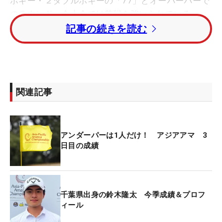
ボギー・２ダブルボギーの「77」とオーバーパーで
のラウンド。今大会では苦戦を強いられている。
記事の続きを読む
「今日の反省点は、途中で集中力が切れてしまった
ことです。ボギー、ボギー、ダボ（12番～14番）の
ところで」とズルズルとスコアを落とした後半を悔
やむ。さらに、「そのあと16番パー3で、右15メー
関連記事
トルくらいからのパットが、風にあおられて全然止
まらなくて」と再びダブルボギー。風のせいで思い
通りのプレーができず、「頭がおかしくなりそうで
アンダーパーは1人だけ！ アジアアマ 3
した」と苦笑いを浮かべた。
日目の成績
「悪いプレーはしてないんですけど、ちょっとした
ショットのズレで結果が全く変わってくる。12番～
14番はすべてパーオンでしたが、どれも段の上でし
千葉県出身の鈴木隆太 今季成績＆プロフ
た。あとちょっと手前なら（傾斜で戻って）いいと
ィール
ころだったのに…すごいストレスのかかるボギーで