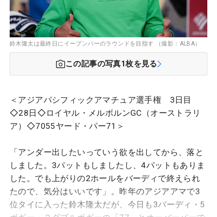
鈴木隆太は最終日にイーブンパーのラウンドを目指す （撮影：ALBA）
この記事の写真
1
枚を見る
＜アジアパシフィックアマチュア選手権 3日目
◇28日◇ロイヤル・メルボルンGC（オーストラリ
ア）◇7055ヤード・パー71＞
「アンダー出したいっていう欲を出してから、落と
しました。3パットもしましたし、4パットもありま
した。でも上がりの2ホールをバーディで終えられ
たので、気分はいいです」。昨年のアジアアマで3
位タイに入った鈴木隆太だが、今日も3バーディ・5