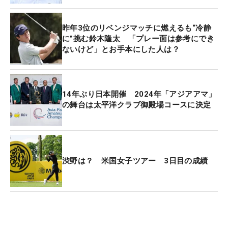
した」
昨年3位のリベンジマッチに燃えるも“冷静
トータル11オーバー・50位タイからスタートした今
に”挑む鈴木隆太 「プレー面は参考にでき
ないけど」とお手本にした人は？
日は、アンダーパーを狙って攻めにいった。理由は
「去年のような順位で戦いたいと意識していました
し、もちろん優勝したいと思って来た」から。それ
は不発に終わった形だが、「こういう風が吹くなか
14年ぶり日本開催 2024年「アジアアマ」
の舞台は太平洋クラブ御殿場コースに決定
で、アンダーを狙いすぎるとダメですね」と、いい
勉強になっている。
初日から「76」、「77」、「77」でトータル17オ
ーバーは52位タイ。昨年の成績を考えれば悔しいは
渋野は？ 米国女子ツアー 3日目の成績
ず。それでも「目標はイーブンに設定して、目の前
の一打に集中したい。こういう経験はなかなかでき
ない。最後までしっかりやりきりたい」と、最後の
18ホールを駆け抜ける。（文・杉本夏希）