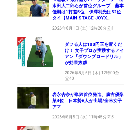
水田大二郎らが首位グループ 藤本
佳則は1打差5位 伊澤利光は52位
タイ【MAIN STAGE JOYX
OPEN】
2026年8月1日 (土) 12時20分
1
ダフる人は100円玉を置くだ
け！ 女子プロが実践するアイ
アン「ダウンブロードリル」
が効果抜群
2026年8月6日 (木) 12時00分
40
岩永杏奈が単独首位発進、廣吉優梨
菜4位 日本勢6人が出場/全米女子
アマ
2026年8月5日 (水) 11時45分
5