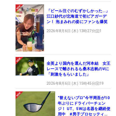
「ビール注ぐのむずかしかった…」
江口紗代が北海道で初ビアガーデ
ン！ 泡まみれの姿にファンも爆笑
2026年8月6日 (木) 13時27分
1
全英より国内を選んだ河本結 女王
レースで離されるも桑木志帆のVに
「刺激をもらいました」
2026年8月6日 (木) 15時45分
19
“替えないプロ”今平周吾が10
年ぶりにドライバーチェン
ジ！ UT、5Wは名器を継続使
用中 #男子プロセッティン