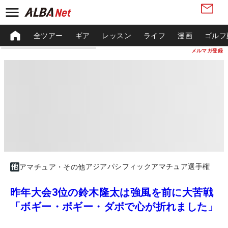
全ツアー
ギア
レッスン
ライフ
漫画
ゴルフ
メルマガ登録
アジアパシフィックアマチュア選手権
アマチュア・その他
昨年大会3位の鈴木隆太は強風を前に大苦戦
「ボギー・ボギー・ダボで心が折れました」