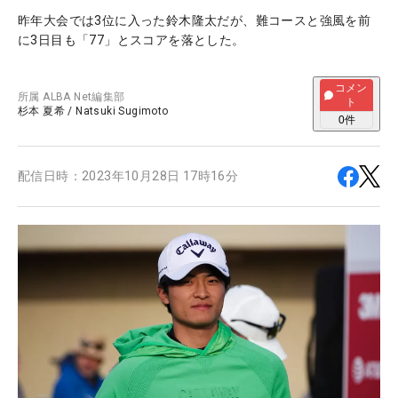
昨年大会では3位に入った鈴木隆太だが、難コースと強風を前
に3日目も「77」とスコアを落とした。
コメン
所属
ALBA Net編集部
ト
杉本 夏希
/
Natsuki Sugimoto
0
件
配信日時：
2023年10月28日 17時16分