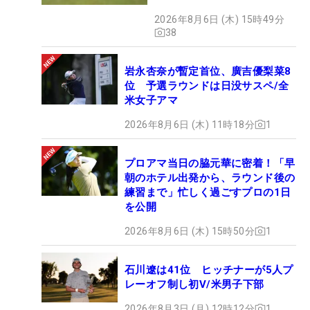
グ
2026年8月6日 (木) 15時49分
38
岩永杏奈が暫定首位、廣吉優梨菜8
位 予選ラウンドは日没サスペ/全
米女子アマ
2026年8月6日 (木) 11時18分
1
プロアマ当日の脇元華に密着！「早
朝のホテル出発から、ラウンド後の
練習まで」忙しく過ごすプロの1日
を公開
2026年8月6日 (木) 15時50分
1
石川遼は41位 ヒッチナーが5人プ
レーオフ制し初V/米男子下部
2026年8月3日 (月) 12時12分
1