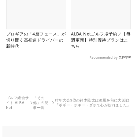
プロギアの「4層フェース」が
ALBA Netゴルフ場予約／【毎
切り開く高初速ドライバーの
週更新】特別優待プランはこ
新時代
ちら！
Recommended by
ゴルフ総合サ
「その
昨年大会3位の鈴木隆太は強風を前に大苦戦
イト ALBA
他」の記
「ボギー・ボギー・ダボで心が折れました」
Net
事一覧