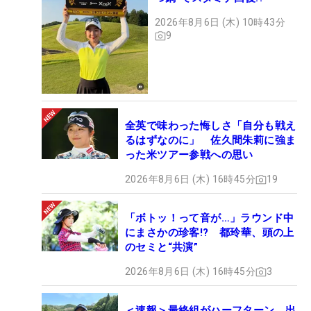
2026年8月6日 (木) 10時43分
9
全英で味わった悔しさ「自分も戦え
るはずなのに」 佐久間朱莉に強ま
った米ツアー参戦への思い
2026年8月6日 (木) 16時45分
19
「ボトッ！って音が…」ラウンド中
にまさかの珍客!? 都玲華、頭の上
のセミと“共演”
2026年8月6日 (木) 16時45分
3
＜速報＞最終組がハーフターン 出