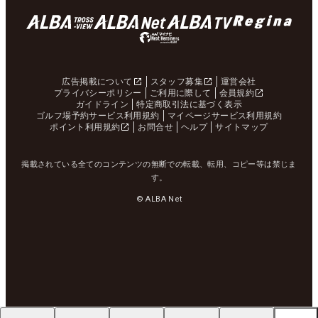
広告掲載について
スタッフ募集
運営会社
プライバシーポリシー
ご利用に際して
会員規約
ガイドライン
特定商取引法に基づく表示
ゴルフ場予約サービス利用規約
マイページサービス利用規約
ポイント利用規約
お問合せ
ヘルプ
サイトマップ
掲載されている全てのコンテンツの無断での転載、転用、コピー等は禁じま
す。
© ALBA Net