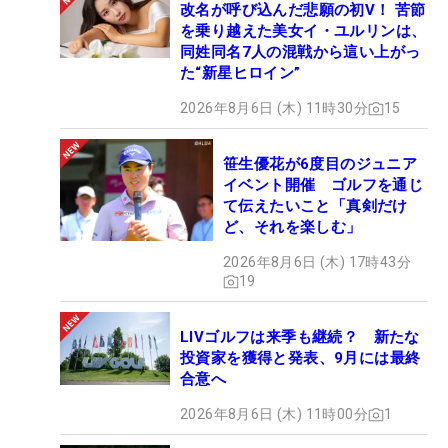
改名が呼び込んだ悲願の初V！ 苦節
を乗り越えた美女イ・ユルリンは、
同姓同名7人の混戦から這い上がっ
た“新星ヒロイン”
2026年8月6日 (木) 11時30分
15
笹生優花が6度目のジュニア
イベント開催 ゴルフを通じ
て伝えたいこと「真剣だけ
ど、それを楽しむ」
2026年8月6日 (木) 17時43分
19
LIVゴルフは来季も継続？ 新たな
投資家を獲得と発表、9月には最終
合意へ
2026年8月6日 (木) 11時00分
1