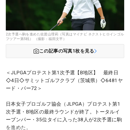
2次予選へ駒を進めた佐渡山理莉（写真はマイナビ ネクストヒロインゴル
フツアー第5戦） （撮影：福田文平）
この記事の写真
1
枚を見る
＜JLPGAプロテスト第1次予選【B地区】 最終日
◇4日◇サミットゴルフクラブ（茨城県）◇6481ヤ
ード・パー72＞
日本女子プロゴルフ協会（JLPGA）プロテスト第1
次予選・B地区の最終ラウンドが終了。トータルイ
ーブンパー・35位タイに入った38人が2次予選に駒
を進めた。