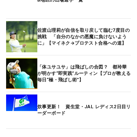
第1次予選は7～8月に6地区で行われ、それぞれの上
位者が9月の2次予選（3地区）に進出。2次を勝ち上
がった選手は11月4日から始まる最終プロテスト
佐渡山理莉が自信を取り戻して臨む7度目の
（岡山県・JFE瀬戸内海ゴルフ倶楽部）に進む。
挑戦 「自分のなかの悪魔に負けないよう
に」【マイネク→プロテスト合格への道】
「体ユサユサ」は飛ばしの合図？ 都玲華
が明かす“即実践”ルーティン【プロが教える
毎日“極・飛ばし術”】
炊事更新！ 資生堂・JAL レディス2日目リ
ーダーボード