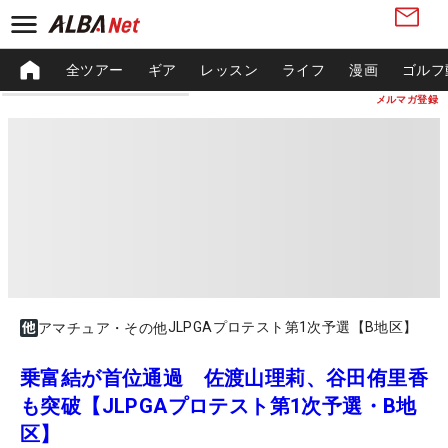
全ツアー
ギア
レッスン
ライフ
漫画
ゴルフ
メルマガ登録
JLPGAプロテスト第1次予選【B地区】
アマチュア・その他
乗富結が首位通過 佐渡山理莉、谷田侑里香
も突破【JLPGAプロテスト第1次予選・B地
区】