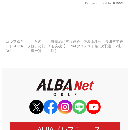
Recommended by
ゴルフ総合サ
「その
乗富結が首位通過 佐渡山理莉、谷田侑里香
イト ALBA
他」の記
も突破【JLPGAプロテスト第1次予選・B地
Net
事一覧
区】
ALBAゴルフニュース