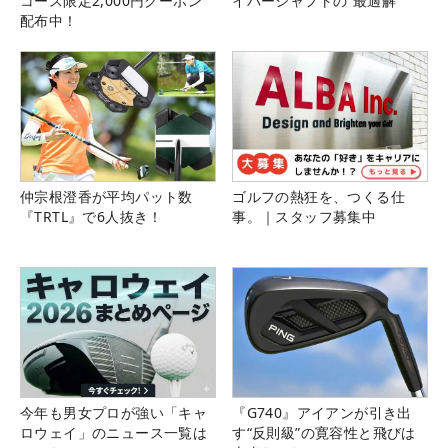
コース限定2,000円クーポン
イバーシャフトの“最適解”
配布中！
仲宗根澄香が平均パット数
ゴルフの熱狂を、つくる仕
『TRTL』で6人抜き！
事。｜スタッフ募集中
今年も男女プロが強い「キャ
『G740』アイアンが引き出
ロウェイ」のニュース一覧は
す“反則級”の寛容性と飛びは