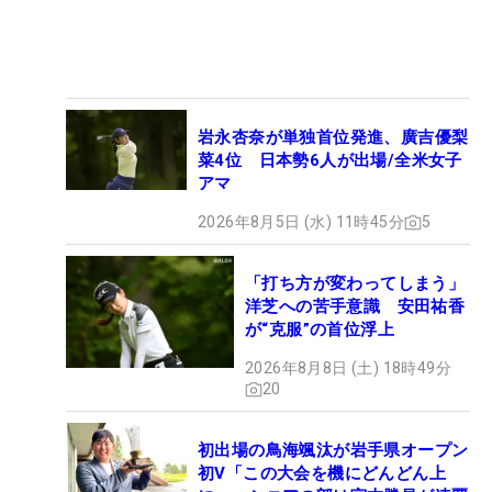
岩永杏奈が単独首位発進、廣吉優梨
菜4位 日本勢6人が出場/全米女子
アマ
2026年8月5日 (水) 11時45分
5
「打ち方が変わってしまう」
洋芝への苦手意識 安田祐香
が“克服”の首位浮上
2026年8月8日 (土) 18時49分
20
初出場の鳥海颯汰が岩手県オープン
初V「この大会を機にどんどん上