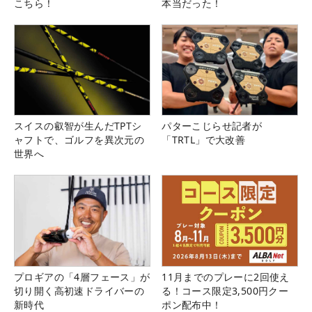
こちら！
本当だった！
スイスの叡智が生んだTPTシ
パターこじらせ記者が
ャフトで、ゴルフを異次元の
「TRTL」で大改善
世界へ
プロギアの「4層フェース」が
11月までのプレーに2回使え
切り開く高初速ドライバーの
る！コース限定3,500円クー
新時代
ポン配布中！