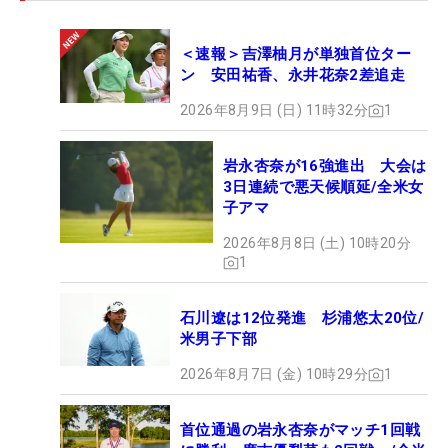
＜速報＞吉澤柚月が単独首位ター
ン 安田祐香、永井花奈2差追走
2026年8月9日 (日) 11時32分
1
岩永杏奈が16強進出 大会は
3日連続で悪天候順延/全米女
子アマ
2026年8月8日 (土) 10時20分
1
石川遼は12位発進 杉浦悠太20位/
米男子下部
2026年8月7日 (金) 10時29分
1
首位通過の岩永杏奈がマッチ1回戦