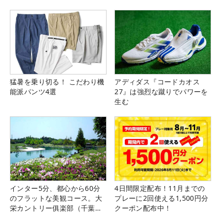
猛暑を乗り切る！ こだわり機
アディダス『コードカオス
能派パンツ4選
27』は強烈な蹴りでパワーを
生む
インター5分、都心から60分
4日間限定配布！11月までの
のフラットな美観コース。大
プレーに2回使える1,500円分
栄カントリー俱楽部（千葉
クーポン配布中！
県）