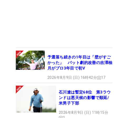
予選落ち続きの1年目は「壁がすご
かった」 パット劇的改善の吉澤柚
月がプロ3年目で初V
2026年8月9日 (日) 16時42分
17
石川遼は暫定68位 第3ラウ
ンドは悪天候の影響で順延/
米男子下部
2026年8月9日 (日) 11時15分
1