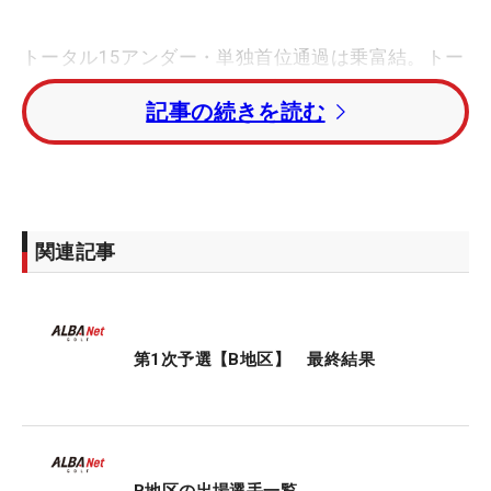
トータル15アンダー・単独首位通過は乗富結。トー
タル10アンダー・2位に佐渡山理莉。トータル9アン
記事の続きを読む
ダー・3位タイに米下部ツアーで戦う谷田侑里香、
伊藤愛華が入った。
島田紗はトータル7アンダー・7位タイで通過。マイ
ナビ ネクストヒロインゴルフツアー（マイネク）卒
関連記事
業生の坂口瑞菜子はトータル6アンダー・9位タイ、
マイネク勢・新藤励とプロスノーボーダー鬼塚雅の
妹・貴理はトータル5アンダー・13位タイ。米下部
ツアーを戦う伊藤二花もトータル4アンダー・18位
第1次予選【B地区】 最終結果
で2次に進んだ。
伊藤真利奈はトータル2オーバー・42位タイに終わ
り、1次で姿を消すことになった。
B地区の出場選手一覧