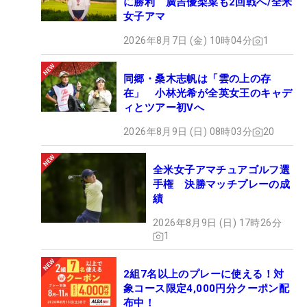
に勝利 廣吉優梨菜も2回戦へ/全米
女子アマ
2026年8月7日 (金) 10時04分
1
同郷・桑木志帆は「雲の上の存
在」 小林光希が全英女王のキャデ
ィとツアー初Vへ
2026年8月9日 (日) 08時03分
20
全米女子アマチュアゴルフ選
手権 決勝マッチプレーの成
績
2026年8月9日 (日) 17時26分
1
2組7名以上のプレーに使える！対
象コース限定4,000円分クーポン配
布中！