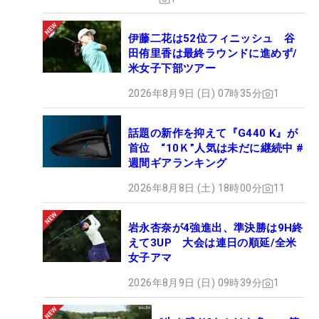
伊藤二花は52位フィニッシュ 谷
田侑里香は最終ラウンドに進めず/
米女子下部ツアー
2026年8月9日 (日) 07時35分
1
話題の新作を抑えて『G440 K』が
首位 “10Ｋ”人気は未だに継続中 #
週間ギアランキング
2026年8月8日 (土) 18時00分
11
岩永杏奈が4強進出、準決勝は9H終
えて3UP 大会は連日の順延/全米
女子アマ
2026年8月9日 (日) 09時39分
1