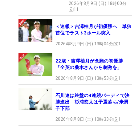
2026年8月9日 (日) 18時00分
11
＜速報＞吉澤柚月が初優勝へ 単独
首位でラスト3ホール突入
2026年8月9日 (日) 13時04分
1
22歳・吉澤柚月が念願の初優勝
「全英の桑木さんから刺激を」
2026年8月9日 (日) 13時53分
1
石川遼は終盤の4連続バーディで決
勝進出 杉浦悠太は予選落ち/米男
子下部
2026年8月8日 (土) 10時33分
1