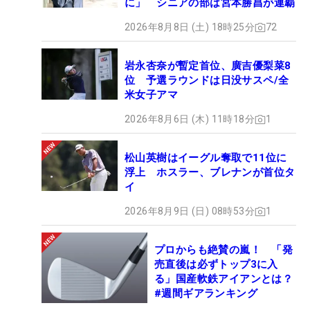
に」 シニアの部は宮本勝昌が連覇
2026年8月8日 (土) 18時25分
72
岩永杏奈が暫定首位、廣吉優梨菜8
位 予選ラウンドは日没サスペ/全
米女子アマ
2026年8月6日 (木) 11時18分
1
松山英樹はイーグル奪取で11位に
浮上 ホスラー、ブレナンが首位タ
イ
2026年8月9日 (日) 08時53分
1
プロからも絶賛の嵐！ 「発
売直後は必ずトップ3に入
る」国産軟鉄アイアンとは？
#週間ギアランキング