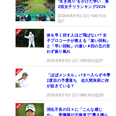
“生き残り”をかけた争い 第
2回女子リランキング2026
2026年8月9日 (日) 16時15分
1
体を早く回す人ほど飛ばない!? 女
子プロコーチが教える「速い回転」
と「早い回転」の違い #四の五の言
わず振り氣れ
2026年8月9日 (日) 12時00分
31
「ほぼメンタル」パター入らず今季
2度目の予選落ち 佐久間朱莉に何
が起きている？
2026年8月9日 (日) 08時39分
20
消化不良の日々に「こんな感じ
か」 菅楓華が北海道で“憂さ晴ら