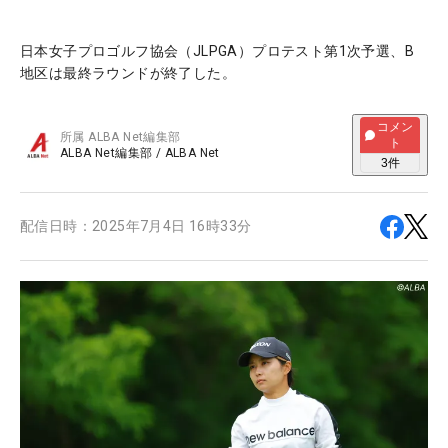
日本女子プロゴルフ協会（JLPGA）プロテスト第1次予選、B
地区は最終ラウンドが終了した。
コメン
所属
ALBA Net編集部
ト
ALBA Net編集部
/
ALBA Net
3
件
配信日時：
2025年7月4日 16時33分